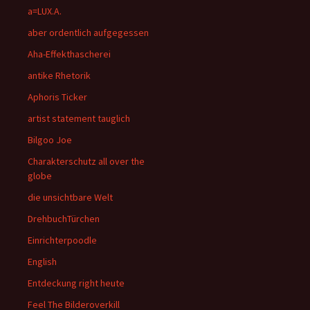
a=LUX.A.
aber ordentlich aufgegessen
Aha-Effekthascherei
antike Rhetorik
Aphoris Ticker
artist statement tauglich
Bilgoo Joe
Charakterschutz all over the
globe
die unsichtbare Welt
DrehbuchTürchen
Einrichterpoodle
English
Entdeckung right heute
Feel The Bilderoverkill