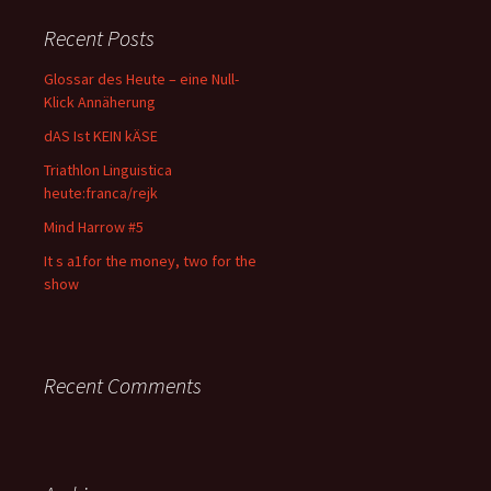
Recent Posts
Glossar des Heute – eine Null-
Klick Annäherung
dAS Ist KEIN kÄSE
Triathlon Linguistica
heute:franca/rejk
Mind Harrow #5
It s a1for the money, two for the
show
Recent Comments