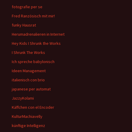
fotografie per se
Fred Ranzösisch mit mir!
funky Hausrat
Herumadrenalieren in Internet
Hey Kids I Shrunk the Works
I Shrunk The Works
Ich spreche babylonisch
Ideen Management
italienisch con brio
japanese per automat
JazzyKolami
Käffchen con el Encoder
KulturMachiavelly
künftige Intelligenz