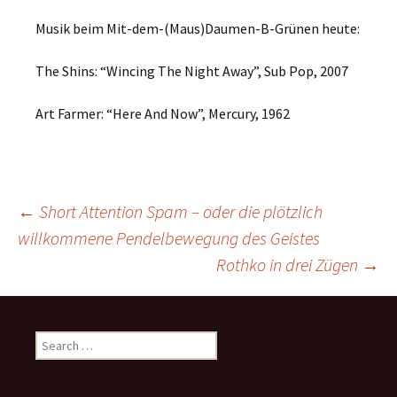
Musik beim Mit-dem-(Maus)Daumen-B-Grünen heute:
The Shins: “Wincing The Night Away”, Sub Pop, 2007
Art Farmer: “Here And Now”, Mercury, 1962
Post
←
Short Attention Spam – oder die plötzlich
willkommene Pendelbewegung des Geistes
Rothko in drei Zügen
→
navigation
Search
for: