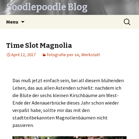
Soodlepoodle Blog
Skip
Search
Menu
to
for:
content
Time Slot Magnolia
April 12, 2017
fotografie per se
,
Werkstatt
Das muß jetzt einfach sein, bei all diesem blühenden
Leben, das aus allen Astenden schießt: nachdem ich
die Blüte der sechs kleinen Kirschbäume am West-
Ende der Adenauerbrücke dieses Jahr schon wieder
verpaßt habe, sollte mir das mit den
stadtteilbekannten Magnolienbäumen nicht
passieren.