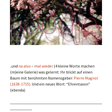
..und
na
also
–
mal
wieder
(4 kleine Worte machen
(m)eine Galerie) was gelernt: Ihr blickt auf einen
Baum mit berühmten Namensgeber:
Pierre Magnol
(1638-1715)
. Und ein neues Wort: “Ehrentaxon”
(ebenda)
______________________________________________
___________