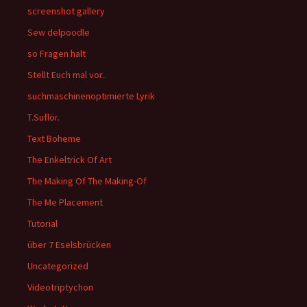
screenshot gallery
Sew delpoodle
so Fragen halt
Stellt Euch mal vor..
suchmaschinenoptimierte Lyrik
T.Suflör.
Text Boheme
The Enkeltrick Of Art
The Making Of The Making-Of
The Me Placement
Tutorial
über 7 Eselsbrücken
Uncategorized
Videotriptychon