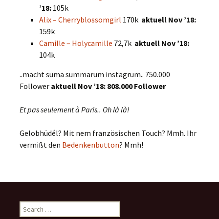
’18:
105k
Alix – Cherryblossomgirl
170k
aktuell Nov ’18:
159k
Camille – Holycamille
72,7k
aktuell Nov ’18:
104k
..macht suma summarum instagrum.. 750.000
Follower
aktuell Nov ’18:
808.000 Follower
Et pas seulement à Paris.. Oh là là!
Gelobhüdél? Mit nem französischen Touch? Mmh. Ihr
vermißt den
Bedenkenbutton
? Mmh!
Search
for: