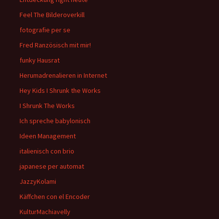
Feel The Bilderoverkill
fotografie per se
Fred Ranzösisch mit mir!
funky Hausrat
Herumadrenalieren in Internet
Hey Kids I Shrunk the Works
I Shrunk The Works
Ich spreche babylonisch
Ideen Management
italienisch con brio
japanese per automat
JazzyKolami
Käffchen con el Encoder
KulturMachiavelly