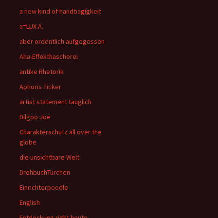
a new kind of handbagigkeit
a=LUX.A.
aber ordentlich aufgegessen
Aha-Effekthascherei
antike Rhetorik
Aphoris Ticker
artist statement tauglich
Bilgoo Joe
Charakterschutz all over the
globe
die unsichtbare Welt
DrehbuchTürchen
Einrichterpoodle
English
Entdeckung right heute