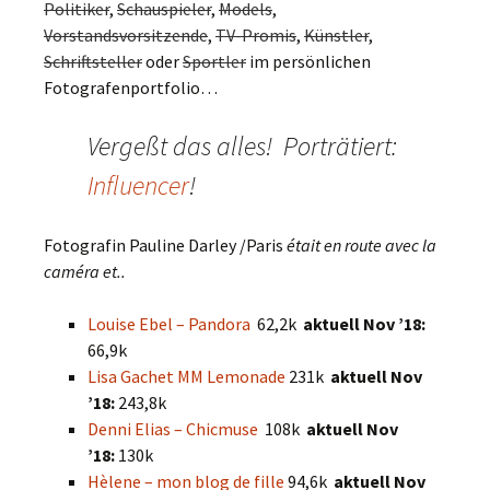
Politiker
,
Schauspieler
,
Models
,
Vorstandsvorsitzende
,
TV-Promis
,
Künstler
,
Schriftsteller
oder
Sportler
im persönlichen
Fotografenportfolio…
Vergeßt das alles! Porträtiert:
Influencer
!
Fotografin Pauline Darley /Paris
était en route avec la
caméra et..
Louise Ebel – Pandora
62,2k
aktuell Nov ’18:
66,9k
Lisa Gachet MM Lemonade
231k
aktuell Nov
’18:
243,8k
Denni Elias – Chicmuse
108k
aktuell Nov
’18:
130k
Hèlene – mon blog de fille
94,6k
aktuell Nov