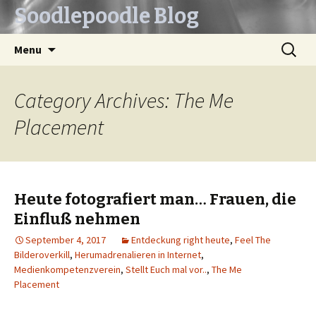
Soodlepoodle Blog
Skip
Search
Menu
to
for:
content
Category Archives: The Me
Placement
Heute fotografiert man… Frauen, die
Einfluß nehmen
September 4, 2017
Entdeckung right heute
,
Feel The
Bilderoverkill
,
Herumadrenalieren in Internet
,
Medienkompetenzverein
,
Stellt Euch mal vor..
,
The Me
Placement