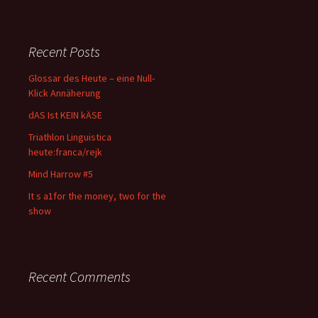
Recent Posts
Glossar des Heute – eine Null-
Klick Annäherung
dAS Ist KEIN kÄSE
Triathlon Linguistica
heute:franca/rejk
Mind Harrow #5
It s a1for the money, two for the
show
Recent Comments