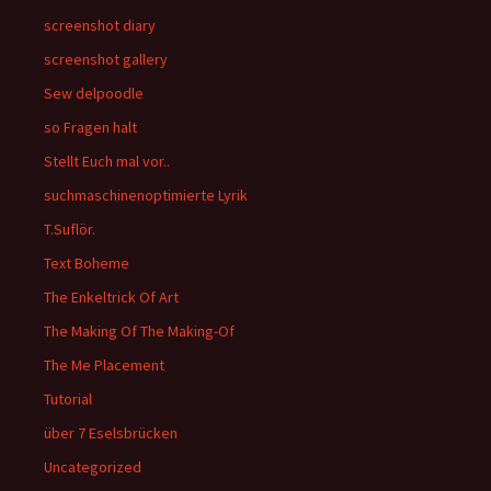
screenshot diary
screenshot gallery
Sew delpoodle
so Fragen halt
Stellt Euch mal vor..
suchmaschinenoptimierte Lyrik
T.Suflör.
Text Boheme
The Enkeltrick Of Art
The Making Of The Making-Of
The Me Placement
Tutorial
über 7 Eselsbrücken
Uncategorized