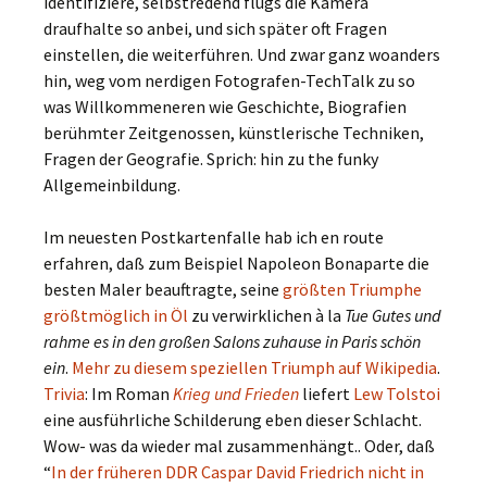
identifiziere, selbstredend flugs die Kamera
draufhalte so anbei, und sich später oft Fragen
einstellen, die weiterführen. Und zwar ganz woanders
hin, weg vom nerdigen Fotografen-TechTalk zu so
was Willkommeneren wie Geschichte, Biografien
berühmter Zeitgenossen, künstlerische Techniken,
Fragen der Geografie. Sprich: hin zu the funky
Allgemeinbildung.
Im neuesten Postkartenfalle hab ich en route
erfahren, daß zum Beispiel Napoleon Bonaparte die
besten Maler beauftragte, seine
größten Triumphe
größtmöglich in Öl
zu verwirklichen à la
Tue Gutes und
rahme es in den großen Salons zuhause in Paris schön
ein
.
Mehr zu diesem speziellen Triumph auf Wikipedia
.
Trivia
: Im Roman
Krieg und Frieden
liefert
Lew Tolstoi
eine ausführliche Schilderung eben dieser Schlacht.
Wow- was da wieder mal zusammenhängt.. Oder, daß
“
In der früheren DDR Caspar David Friedrich nicht in