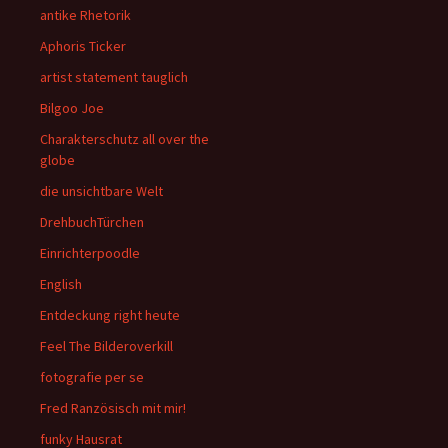
antike Rhetorik
Aphoris Ticker
artist statement tauglich
Bilgoo Joe
Charakterschutz all over the
globe
die unsichtbare Welt
DrehbuchTürchen
Einrichterpoodle
English
Entdeckung right heute
Feel The Bilderoverkill
fotografie per se
Fred Ranzösisch mit mir!
funky Hausrat