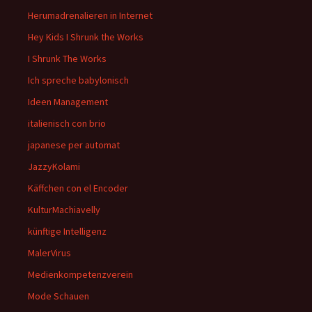
Herumadrenalieren in Internet
Hey Kids I Shrunk the Works
I Shrunk The Works
Ich spreche babylonisch
Ideen Management
italienisch con brio
japanese per automat
JazzyKolami
Käffchen con el Encoder
KulturMachiavelly
künftige Intelligenz
MalerVirus
Medienkompetenzverein
Mode Schauen