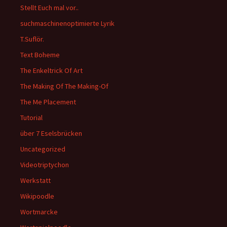
Stellt Euch mal vor..
suchmaschinenoptimierte Lyrik
T.Suflör.
Text Boheme
The Enkeltrick Of Art
The Making Of The Making-Of
The Me Placement
Tutorial
über 7 Eselsbrücken
Uncategorized
Videotriptychon
Werkstatt
Wikipoodle
Wortmarcke