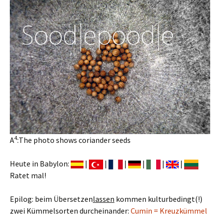
4
A
:The photo shows coriander seeds
Heute in Babylon:
|
|
|
|
|
|
Ratet mal!
Epilog: beim Übersetzen
lassen
kommen kulturbedingt(!)
zwei Kümmelsorten durcheinander:
Cumin = Kreuzkümmel