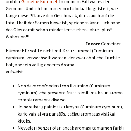
und der
Gemeine Kümmel
. In meinem Fall war es der
Gemeine. Und ich bin immer noch dodaal begeistert, wie
lange diese Pflanze den Geschmack, der ja auch auf die
Intaktheit der Samen hinweist, speichern kann – ich habe
das Glas damit schon
mindestens
sieben Jahre.. plus!!
Wahnsinn!!!
__________________________________
Encore
Gemeiner
Kümmel: Er sollte nicht mit Kreuzkümmel (Cuminum
cyminum) verwechselt werden, der zwar ähnliche Früchte
hat, aber ein völlig anderes Aroma
aufweist._____________________________
Non deve confondersi con il cumino (Cuminum
cyminum), che presenta frutti simili ma ha un aroma
completamente diverso.
Jo nereikėtų painioti su kmynu (Cuminum cyminum),
kurio vaisiai yra panašūs, tačiau aromatas visiškai
kitoks.
Meyveleri benzer olan ancak aroması tamamen farklı