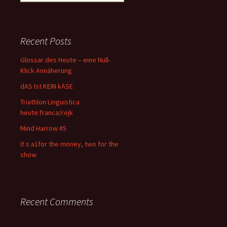
for:
Recent Posts
Glossar des Heute – eine Null-
Klick Annäherung
dAS Ist KEIN kÄSE
Triathlon Linguistica
heute:franca/rejk
Mind Harrow #5
It s a1for the money, two for the
show
Recent Comments