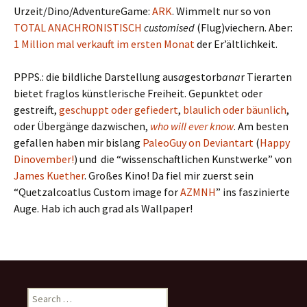
Urzeit/Dino/AdventureGame:
ARK
. Wimmelt nur so von
TOTAL ANACHRONISTISCH
customised
(Flug)viechern. Aber:
1 Million mal verkauft im ersten Monat
der Er’ältlichkeit.
PPPS.: die bildliche Darstellung aus
a
gestorb
a
n
a
r Tierarten
bietet fraglos künstlerische Freiheit. Gepunktet oder
gestreift,
geschuppt oder gefiedert
,
blaulich oder bäunlich
,
oder Übergänge dazwischen,
who will ever know
. Am besten
gefallen haben mir bislang
PaleoGuy on Deviantart
(
Happy
Dinovember!
) und die “wissenschaftlichen Kunstwerke” von
James Kuether
. Großes Kino! Da fiel mir zuerst sein
“Quetzalcoatlus Custom image for
AZMNH
” ins faszinierte
Auge. Hab ich auch grad als Wallpaper!
Search