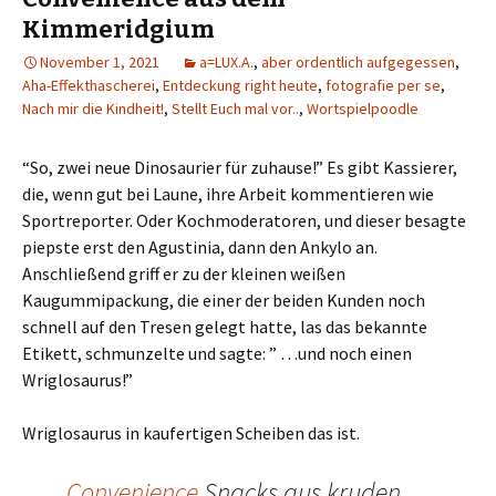
Kimmeridgium
November 1, 2021
a=LUX.A.
,
aber ordentlich aufgegessen
,
Aha-Effekthascherei
,
Entdeckung right heute
,
fotografie per se
,
Nach mir die Kindheit!
,
Stellt Euch mal vor..
,
Wortspielpoodle
“So, zwei neue Dinosaurier für zuhause!” Es gibt Kassierer,
die, wenn gut bei Laune, ihre Arbeit kommentieren wie
Sportreporter. Oder Kochmoderatoren, und dieser besagte
piepste erst den Agustinia, dann den Ankylo an.
Anschließend griff er zu der kleinen weißen
Kaugummipackung, die einer der beiden Kunden noch
schnell auf den Tresen gelegt hatte, las das bekannte
Etikett, schmunzelte und sagte: ” …und noch einen
Wriglosaurus!”
Wriglosaurus in kaufertigen Scheiben das ist.
Convenience
Snacks aus kruden