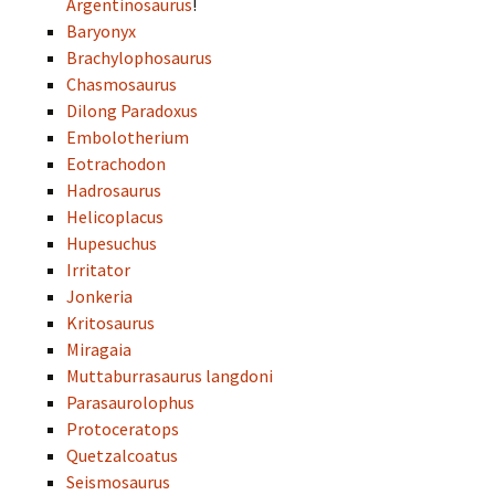
Argentinosaurus
!
Baryonyx
Brachylophosaurus
Chasmosaurus
Dilong Paradoxus
Embolotherium
Eotrachodon
Hadrosaurus
Helicoplacus
Hupesuchus
Irritator
Jonkeria
Kritosaurus
Miragaia
Muttaburrasaurus langdoni
Parasaurolophus
Protoceratops
Quetzalcoatus
Seismosaurus