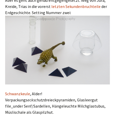
Aber es geht auch genau entgegengesetzt. Weg von Jura,
Kreide, Trias in die vorerst
letzten Sekundenbruchteile
der
Erdgeschichte. Setting Nummer zwei:
Schwanzkeule
, Alder!
Verpackungs
eckschutz
dreieckpyramiden, Glasleergut
file_under Senf/Sardellen, Hängeleuchte Milchglastubus,
Müslischale als Glaspilzhut.