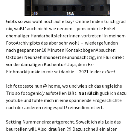
Gibts so was wohl noch auf e bay? Online finden tu ich grad
nix, wüßt’ auch nicht wie nennen – pensionierte Enkel
ehemaliger HandarbeitslehrerInnen vortreten! In meinem
FotoArchiv gibts das aber sehr wohl – wiedergefunden
nach gespannten10 Minuten KontaktbögenAbsuchen:
Oktober Neunzehnhundertneunundachtzig, im Flur direkt
vor der damaligen Küchentür! Jaja, dem Ex-
Flohmarktjunkie in mir sei dankie…2021 leider
extinct
..
Ich fototeste nun @ home, wo und wie sich das ungleiche
Trio so fotogenic
ly
aufstellen läßt.
Natrülcih
guck ich dazu
youtube und fühle mich in eine spannende Erdgeschichte
nach der anderen
reingespült!
reinsedimentiert.
Setting Nummer eins: artgerecht. Soweit ich als Laie das
beurteilen will. Also: draußen 😉 Dazu schnell ein alter