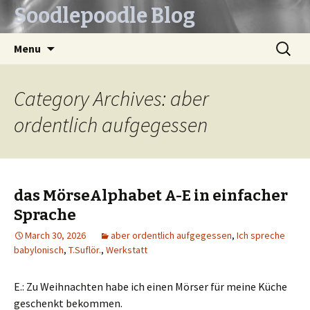
Soodlepoodle Blog
Skip
Search
Menu
to
for:
content
Category Archives: aber
ordentlich aufgegessen
das MörseAlphabet A-E in einfacher
Sprache
March 30, 2026
aber ordentlich aufgegessen
,
Ich spreche
babylonisch
,
T.Suflör.
,
Werkstatt
E.: Zu Weihnachten habe ich einen Mörser für meine Küche
geschenkt bekommen.