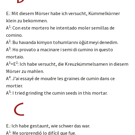
E.: Mit diesem Mörser habe ich versucht, Kümmelkörner
klein zu bekommen.
1
A
: Con este mortero he intentado moler semillas de
comino.
2
A
: Bu havanda kimyon tohumlarını öğütmeyi denedim.
3
A
: Ho provato a macinare i semi di cumino in questo
mortaio.
3
2
A
=E
: Ich habe versucht, die Kreuzkümmelsamen in diesem
Mörser zu mahlen.
4
A
. J’ai essayé de moudre les graines de cumin dans ce
mortier.
5
A
: I tried grinding the cumin seeds in this mortar.
E.: Ich habe gestaunt, wie schwer das war.
1
A
: Me sorprendió lo difícil que fue.