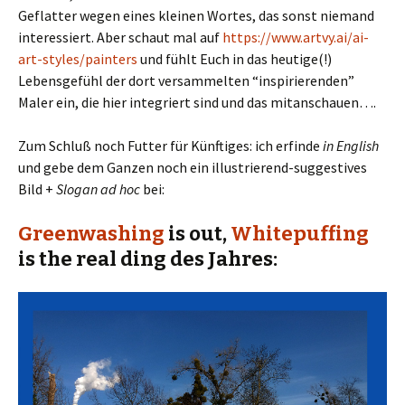
Geflatter wegen eines kleinen Wortes, das sonst niemand
interessiert. Aber schaut mal auf
https://www.artvy.ai/ai-
art-styles/painters
und fühlt Euch in das heutige(!)
Lebensgefühl der dort versammelten “inspirierenden”
Maler ein, die hier integriert sind und das mitanschauen….
Zum Schluß noch Futter für Künftiges: ich erfinde
in English
und gebe dem Ganzen noch ein illustrierend-suggestives
Bild +
Slogan ad hoc
bei:
Greenwashing
is out,
Whitepuffing
is
the real ding
des Jahres: