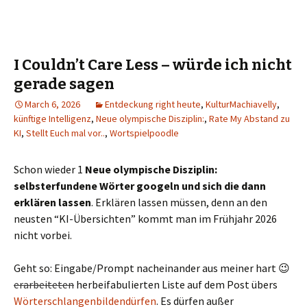
I Couldn’t Care Less – würde ich nicht
gerade sagen
March 6, 2026
Entdeckung right heute
,
KulturMachiavelly
,
künftige Intelligenz
,
Neue olympische Disziplin:
,
Rate My Abstand zu
KI
,
Stellt Euch mal vor..
,
Wortspielpoodle
Schon wieder 1
Neue olympische Disziplin:
selbsterfundene Wörter googeln und sich die dann
erklären lassen
. Erklären lassen müssen, denn an den
neusten “KI-Übersichten” kommt man im Frühjahr 2026
nicht vorbei.
Geht so: Eingabe/Prompt nacheinander aus meiner hart 😉
erarbeiteten
herbeifabulierten Liste auf dem Post übers
Wörterschlangenbildendürfen
. Es dürfen außer