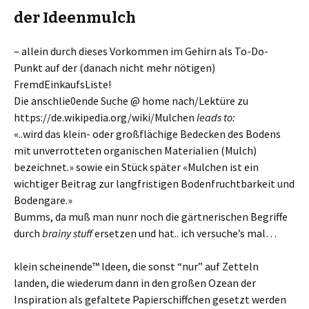
der Ideenmulch
– allein durch dieses Vorkommen im Gehirn als To-Do-
Punkt auf der (danach nicht mehr nötigen)
FremdEinkaufsListe!
Die anschlie0ende Suche @ home nach/Lektüre zu
https://de.wikipedia.org/wiki/Mulchen
leads to:
«..wird das klein- oder großflächige Bedecken des Bodens
mit unverrotteten organischen Materialien (Mulch)
bezeichnet.» sowie ein Stück später «Mulchen ist ein
wichtiger Beitrag zur langfristigen Bodenfruchtbarkeit und
Bodengare.»
Bumms, da muß man nunr noch die gärtnerischen Begriffe
durch
brainy stuff
ersetzen und hat.. ich versuche’s mal…
klein scheinende™ Ideen, die sonst “nur” auf Zetteln
landen, die wiederum dann in den großen Ozean der
Inspiration als gefaltete Papierschiffchen gesetzt werden