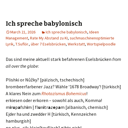
Ich spreche babylonisch
March 21, 2026
Ich spreche babylonisch
,
Ideen
Management
,
Rate My Abstand zu KI
,
suchmaschinenoptimierte
Lyrik
,
T.Suflör.
,
über 7 Eselsbrücken
,
Werkstatt
,
Wortspielpoodle
Das sind meine aktuell stark befahrenen Eselsbrücken
from
all over the globe
:
Plishki or Nůžky? [pälzisch, tschechisch]
brombeerfarbener Jazz? Wähle ‘1678 Broadway’! [türkisch]
A klares Nein zum
Rhotazismus Bohemicus
!
erkiesen oder erkoren – sowohl als auch, Komma!
m
i
r
u
p
a
fsh
i
m | fl
u
n
i
tr
a
z
e
p
a
m [albanisch, chemisch]
Ejder ha und zwedder H [türkisch, Kennzeichen
hamburgish]
no plus -cik: klein[teuflisch] gibts nich!