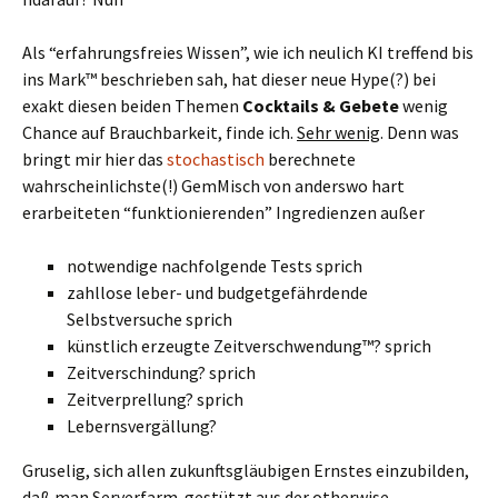
Als “erfahrungsfreies Wissen”, wie ich neulich KI treffend bis
ins Mark™ beschrieben sah, hat dieser neue Hype(?) bei
exakt diesen beiden Themen
Cocktails & Gebete
wenig
Chance auf Brauchbarkeit, finde ich.
Sehr wenig
. Denn was
bringt mir hier das
stochastisch
berechnete
wahrscheinlichste(!) GemMisch von anderswo hart
erarbeiteten “funktionierenden” Ingredienzen außer
notwendige nachfolgende Tests sprich
zahllose leber- und budgetgefährdende
Selbstversuche sprich
künstlich erzeugte Zeitverschwendung™? sprich
Zeitverschindung? sprich
Zeitverprellung? sprich
Lebernsvergällung?
Gruselig, sich allen zukunftsgläubigen Ernstes einzubilden,
daß man Serverfarm-gestützt aus der otherwise