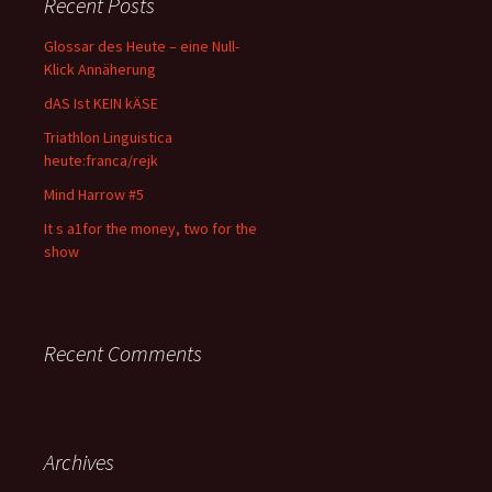
Recent Posts
Glossar des Heute – eine Null-
Klick Annäherung
dAS Ist KEIN kÄSE
Triathlon Linguistica
heute:franca/rejk
Mind Harrow #5
It s a1for the money, two for the
show
Recent Comments
Archives