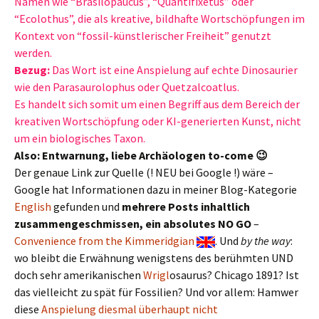
Namen wie “Brasilopaucus”, “Quantifixetus” oder
“Ecolothus”, die als kreative, bildhafte Wortschöpfungen im
Kontext von “fossil-künstlerischer Freiheit” genutzt
werden.
Bezug:
Das Wort ist eine Anspielung auf echte Dinosaurier
wie den Parasaurolophus oder Quetzalcoatlus.
Es handelt sich somit um einen Begriff aus dem Bereich der
kreativen Wortschöpfung oder KI-generierten Kunst, nicht
um ein biologisches Taxon.
Also: Entwarnung, liebe Archäologen to-come 😉
Der genaue Link zur Quelle (! NEU bei Google !) wäre –
Google hat Informationen dazu in meiner Blog-Kategorie
English
gefunden und
mehrere Posts inhaltlich
zusammengeschmissen, ein absolutes NO GO
–
Convenience from the Kimmeridgian
. Und
by the way
:
wo bleibt die Erwähnung wenigstens des berühmten UND
doch sehr amerikanischen
Wrigl
osaurus? Chicago 1891? Ist
das vielleicht zu spät für Fossilien? Und vor allem: Hamwer
diese
Anspielung diesmal überhaupt nicht