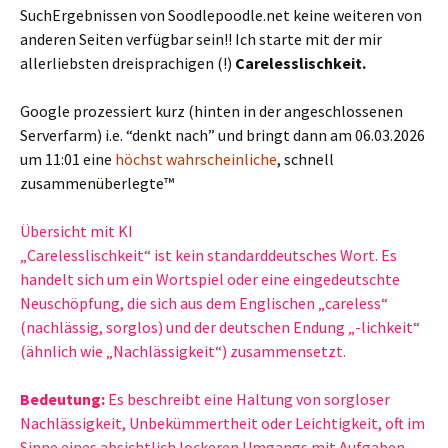
SuchErgebnissen von Soodlepoodle.net keine weiteren von
anderen Seiten verfügbar sein!! Ich starte mit der mir
allerliebsten dreisprachigen (!)
Carelesslischkeit.
Google prozessiert kurz (hinten in der angeschlossenen
Serverfarm) i.e. “denkt nach” und bringt dann am 06.03.2026
um 11:01 eine
höchst wahrscheinliche
, schnell
zusammenüberlegte™
Übersicht mit KI
„Carelesslischkeit“ ist kein standarddeutsches Wort. Es
handelt sich um ein Wortspiel oder eine eingedeutschte
Neuschöpfung, die sich aus dem Englischen „careless“
(nachlässig, sorglos) und der deutschen Endung „-lichkeit“
(ähnlich wie „Nachlässigkeit“) zusammensetzt.
Bedeutung:
Es beschreibt eine Haltung von sorgloser
Nachlässigkeit, Unbekümmertheit oder Leichtigkeit, oft im
Sinne eines absichtlich lockeren Umgangs mit Aufgaben