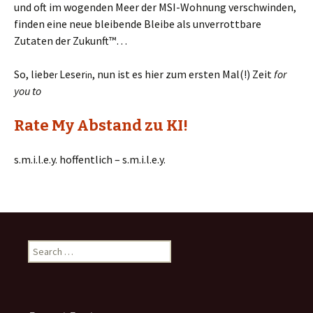
und oft im wogenden Meer der MSI-Wohnung verschwinden,
finden eine neue bleibende Bleibe als unverrottbare
Zutaten der Zukunft™…
So, liebe
Leser
, nun ist es hier zum ersten Mal(!) Zeit
for
r
in
you to
Rate My Abstand zu KI!
s.m.i.l.e.y. hoffentlich – s.m.i.l.e.y.
Search
for: