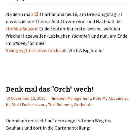
Na denn ma
skål!
harhar und heute, am Dreikönigstag ist
das das ideale Thema-Add-On zum Vor- und Nachhall der
Holiday Season
: Ende September erste, weiche, wirklich
frische Hitzewellen-Lebkuchen
Yummie!!
und nun, am Ende
im
whoeey!
Schnee:
Swinging Christmas Cocktails
With A Big Smile!
Denk mal das “Orch” wech!
November 12, 2025
Ideen Management
,
Rate My Abstand zu
KI
,
Stellt Euch mal vor..
,
Text Boheme
,
Werkstatt
Denndann entsteht auf dem angetretenen Weg ins
Bauhaus und dort in die Gartenabteilung: