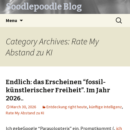
Soodlepoodle Blog
Skip
Search
Menu
to
for:
content
Category Archives: Rate My
Abstand zu KI
Endlich: das Erscheinen “fossil-
künstlerischer Freiheit”. Im Jahr
2026..
March 30, 2026
Entdeckung right heute
,
künftige Intelligenz
,
Rate My Abstand zu KI
Ich gebeGoogle “Parasolopterix” ein. Promptkommt (,
ich