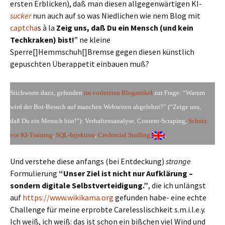
ersten Erblicken), daß man diesen allgegenwärtigen KI-
sucker
nun auch auf so was Niedlichen wie nem Blog mit
captcha
s à la
Zeig uns, daß Du ein Mensch (und kein
Techkraken) bist!
” ne kleine
Sperre[]Hemmschuh[]Bremse gegen diesen künstlich
gepuschten Überappetit einbauen muß?
Stichworte dazu, gefunden
im vorletzten Blogartikel
zur Frage: “Warum
wird der Bot-Besuch auf manchen Webseiten abgelehnt?” (“Zeige uns,
daß Du ein Mensch bist!”): Verhaltensanalyse, Content-Scraping,
Schutz
vor KI-Training
,
SQL-Injektion
,
Credential Stuffing
,
Und verstehe diese anfangs (bei Entdeckung)
strange
Formulierung
“Unser Ziel ist nicht nur Aufklärung –
sondern digitale Selbstverteidigung.”
, die ich unlängst
auf
https://www.wikikama.org
gefunden habe- eine echte
Challenge für meine erprobte Carelesslischkeit s.m.i.l.e.y.
Ich weiß, ich weiß: das ist schon ein bißchen viel Wind und