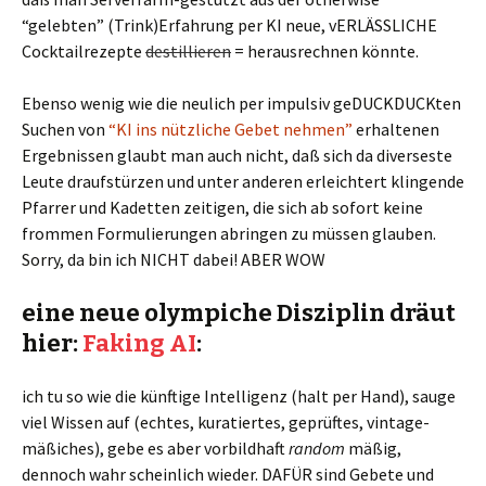
“gelebten” (Trink)Erfahrung per KI neue, vERLÄSSLICHE
Cocktailrezepte
destillieren
= herausrechnen könnte.
Ebenso wenig wie die neulich per impulsiv geDUCKDUCKten
Suchen von
“KI ins nützliche Gebet nehmen”
erhaltenen
Ergebnissen glaubt man auch nicht, daß sich da diverseste
Leute draufstürzen und unter anderen erleichtert klingende
Pfarrer und Kadetten zeitigen, die sich ab sofort keine
frommen Formulierungen abringen zu müssen glauben.
Sorry, da bin ich NICHT dabei! ABER WOW
eine neue olympiche Disziplin dräut
hier:
Faking AI
:
ich tu so wie die künftige Intelligenz (halt per Hand), sauge
viel Wissen auf (echtes, kuratiertes, geprüftes, vintage-
mäßiches), gebe es aber vorbildhaft
random
mäßig,
dennoch wahr scheinlich wieder. DAFÜR sind Gebete und