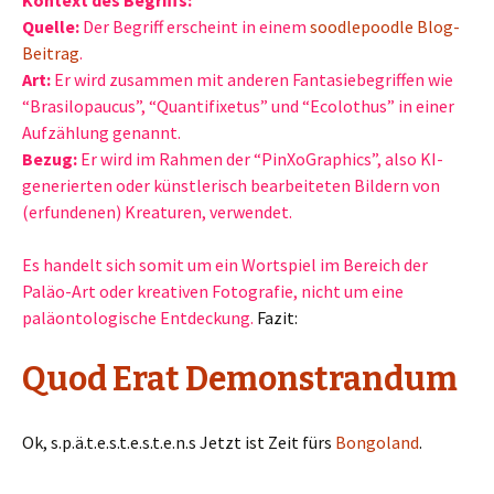
Quelle:
Der Begriff erscheint in einem
soodlepoodle Blog-
Beitrag
.
Art:
Er wird zusammen mit anderen Fantasiebegriffen wie
“Brasilopaucus”, “Quantifixetus” und “Ecolothus” in einer
Aufzählung genannt.
Bezug:
Er wird im Rahmen der “PinXoGraphics”, also KI-
generierten oder künstlerisch bearbeiteten Bildern von
(erfundenen) Kreaturen, verwendet.
Es handelt sich somit um ein Wortspiel im Bereich der
Paläo-Art oder kreativen Fotografie, nicht um eine
paläontologische Entdeckung.
Fazit:
Quod Erat Demonstrandum
Ok, s.p.ä.t.e.s.t.e.s.t.e.n.s Jetzt ist Zeit fürs
Bongoland
.