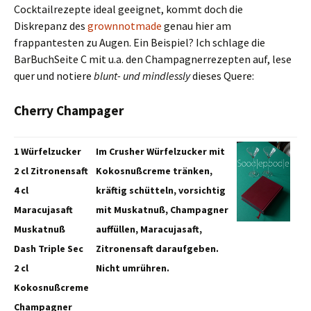
Cocktailrezepte ideal geeignet, kommt doch die
Diskrepanz des
grownnotmade
genau hier am
frappantesten zu Augen. Ein Beispiel? Ich schlage die
BarBuchSeite C mit u.a. den Champagnerrezepten auf, lese
quer und notiere
blunt- und mindlessly
dieses Quere:
Cherry Champager
1 Würfelzucker
Im Crusher Würfelzucker mit
2 cl Zitronensaft
Kokosnußcreme tränken,
4 cl
kräftig schütteln, vorsichtig
Maracujasaft
mit Muskatnuß, Champagner
Muskatnuß
auffüllen, Maracujasaft,
Dash Triple Sec
Zitronensaft daraufgeben.
2 cl
Nicht umrühren.
Kokosnußcreme
Champagner