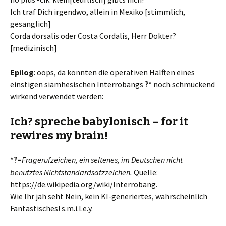
Ich traf Dich irgendwo, allein in Mexiko [stimmlich,
gesanglich]
Corda dorsalis oder Costa Cordalis, Herr Dokter?
[medizinisch]
Epilog
: oops, da könnten die operativen Hälften eines
einstigen siamhesischen Interrobangs ‽* noch schmückend
wirkend verwendet werden:
Ich? spreche babylonisch – for it
rewires my brain!
*‽=
Fragerufzeichen, ein seltenes, im Deutschen nicht
benutztes Nichtstandardsatzzeichen.
Quelle:
https://de.wikipedia.org/wiki/Interrobang.
Wie Ihr jäh seht Nein,
kein
KI-generiertes, wahrscheinlich
Fantastisches! s.m.i.l.e.y.