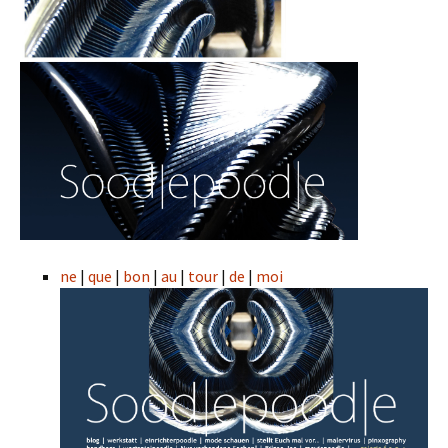
ne
|
que
|
bon
|
au
|
tour
|
de
|
moi