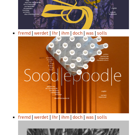
fremd
|
werdet
|
Ihr
|
ihm
|
doch
|
was
|
solls
fremd
|
werdet
|
Ihr
|
ihm
|
doch
|
was
|
solls