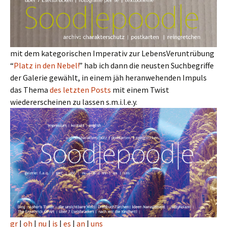
mit dem kategorischen Imperativ zur LebensVeruntrübung
“
Platz
in
den
Nebel!
” hab ich dann die neusten Suchbegriffe
der Galerie gewählt, in einem jäh heranwehenden Impuls
das Thema
des letzten Posts
mit einem Twist
wiedererscheinen zu lassen s.m.i.l.e.y.
gr
|
oh
|
nu
|
is
|
es
|
an
|
uns