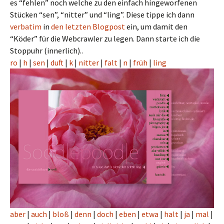
es “fehlen” noch welche zu den einfach hingeworfenen
Stücken “sen”, “nitter” und “ling”. Diese tippe ich dann
verbatim
in
den letzten Blogpost
ein, um damit den
“Köder” für die Webcrawler zu legen. Dann starte ich die
Stoppuhr (innerlich)..
ro
|
h
|
sen
|
duft
|
k
|
nitter
|
falt
|
n
|
früh
|
ling
aber
|
auch
|
bloß
|
denn
|
doch
|
eben
|
etwa
|
halt
|
ja
|
mal
|