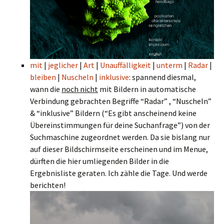
mit
|
jeglicher
|
Art
|
Unauffälligkeit
|
unterm
|
Radar
|
bleiben
|
Nuscheln
|
inklusive
: spannend diesmal,
wann die
noch nicht
mit Bildern in automatische
Verbindung gebrachten Begriffe “Radar” , “Nuscheln”
& “inklusive” Bildern (“Es gibt anscheinend keine
Übereinstimmungen für deine Suchanfrage”) von der
Suchmaschine zugeordnet werden. Da sie bislang nur
auf dieser Bildschirmseite erscheinen und im Menue,
dürften die hier umliegenden Bilder in die
Ergebnisliste geraten. Ich zähle die Tage. Und werde
berichten!