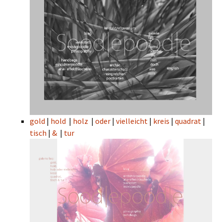
gold
|
hold
|
holz
|
oder
|
vielleicht
|
kreis
|
quadrat
|
tisch
|
&
|
tur