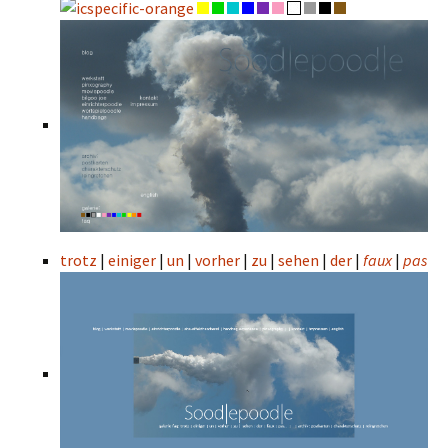
trotz
|
einiger
|
un
|
vorher
|
zu
|
sehen
|
der
|
faux
|
pas