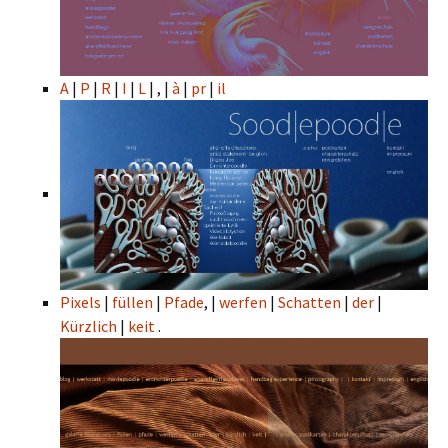
A
|
P
|
R
|
I
|
L
| , |
à
|
pr
|
il
Pixels
|
füllen
|
Pfade
, |
werfen
|
Schatten
|
der
|
Kürzlich
|
keit
.