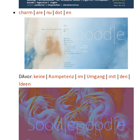
charm
|
are
|
nu
|
dot
|
en
DAvor:
keine
|
Kompetenz
|
im
|
Umgang
|
mit
|
den
|
Ideen