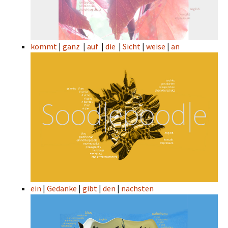
kommt
|
ganz
|
auf
|
die
|
Sicht
|
weise
|
an
ein
|
Gedanke
|
gibt
|
den
|
nächsten