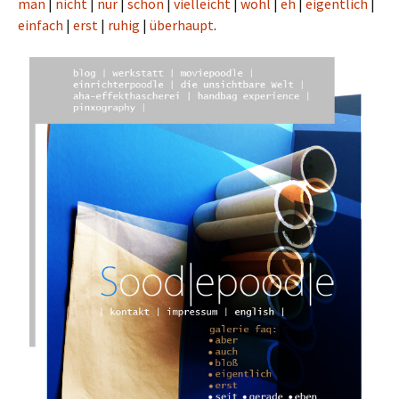
man
|
nicht
|
nur
|
schon
|
vielleicht
|
wohl
|
eh
|
eigentlich
|
einfach
|
erst
|
ruhig
|
überhaupt
.