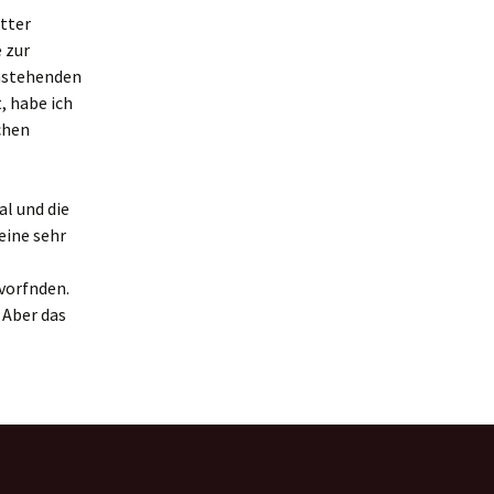
etter
 zur
anstehenden
, habe ich
chen
al und die
eine sehr
vorfnden.
 Aber das