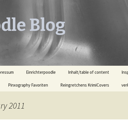
dle Blog
pressum
Einrichterpoodle
Inhalt/table of content
Ins
Pinxography Favoriten
Reingretchens KrimiCovers
Leh
ver
KrimiCover des Monats
Leh
Ill
ary 2011