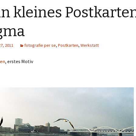
n kleines Postkarte
gma
27, 2011
fotografie per se
,
Postkarten
,
Werkstatt
fen
, erstes Motiv