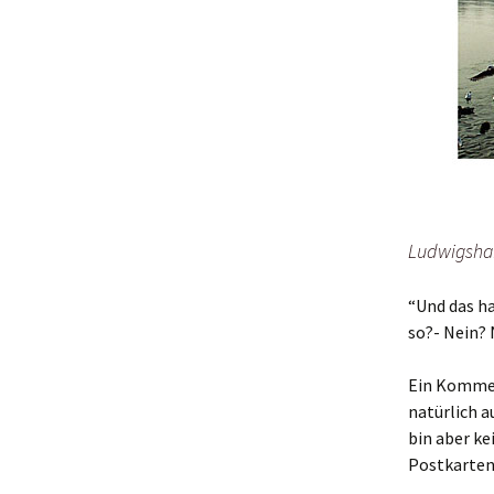
Ludwigshaf
“Und das h
so?- Nein? N
Ein Kommen
natürlich a
bin aber ke
Postkarten 