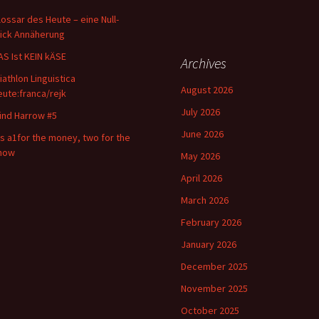
lossar des Heute – eine Null-
lick Annäherung
AS Ist KEIN kÄSE
Archives
riathlon Linguistica
August 2026
eute:franca/rejk
July 2026
ind Harrow #5
June 2026
t s a1for the money, two for the
how
May 2026
April 2026
March 2026
February 2026
January 2026
December 2025
November 2025
October 2025