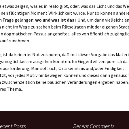
ja etwas zeigen, was es in realo gibt, oder, was das Licht und das W
 nen flüchtigen Moment Wirklichkeit wurde. Nur so können andere
 Frage gelangen:
Wo und was ist das?
Und, um dann vielleicht 
 nicht im Wege zu stehen beim Rätselraten mit der eigenen Stadt
n dogmatischen Passus angeheftet, alles von öffentlich zugängli
s aufzunehmen.
g ist da keinerlei Not zu spüren, daß mit dieser Vorgabe das Materi
smöglichkeiten ausgehen könnten. Im Gegenteil verspüre ich da 
erausforderung. Man soll sich, Ortskenntnis und/oder Findigkeit
tzt, vor jedes Motiv hinbewegen können und dieses dann genauso 
h zwischenzeitlich keine baulichen Veränderungen ergeben haben.
eres Thema..
ecent Posts
Recent Comments