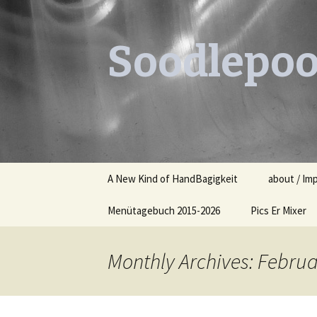
Soodlepoo
Skip
A New Kind of HandBagigkeit
about / Im
to
content
Menütagebuch 2015-2026
Pics Er Mixer
Menütagebuch 2015
Monthly Archives: Febru
Menütagebuch 2016
Menütagebuch 2017