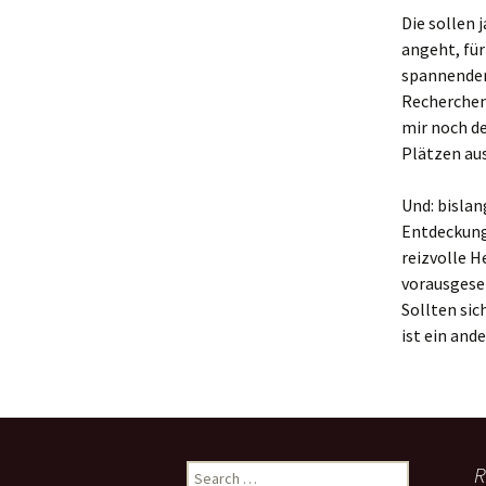
Die sollen 
angeht, für
spannenden
Recherchen
mir noch de
Plätzen au
Und: bislan
Entdeckung
reizvolle H
vorausgese
Sollten sic
ist ein and
Search
R