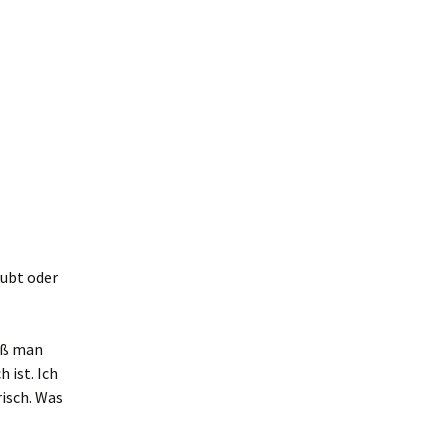
ubt oder
iß man
 ist. Ich
risch. Was