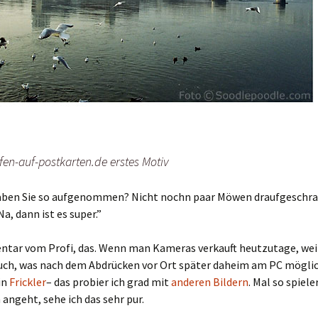
en-auf-postkarten.de erstes Motiv
aben Sie so aufgenommen? Nicht nochn paar Möwen draufgeschra
a, dann ist es super.”
tar vom Profi, das. Wenn man Kameras verkauft heutzutage, we
uch, was nach dem Abdrücken vor Ort später daheim am PC möglich
in
Frickler
– das probier ich grad mit
anderen Bildern
. Mal so spiele
angeht, sehe ich das sehr pur.