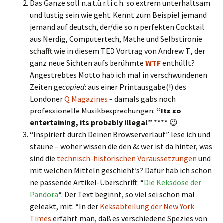
Das Ganze soll n.a.t.ü.r.l.i.c.h. so extrem unterhaltsam
und lustig sein wie geht. Kennt zum Beispiel jemand
jemand auf deutsch, der/die so n perfekten Cocktail
aus Nerdig, Computertech, Mathe und Selbstironie
schafft wie in diesem TED Vortrag von Andrew T., der
ganz neue Sichten aufs berühmte
WTF
enthüllt?
Angestrebtes Motto hab ich mal in verschwundenen
Zeiten ge
copied
: aus einer Printausgabe(!) des
Londoner
Q Magazines
– damals gabs noch
professionelle Musikbesprechungen:
“Its so
entertaining, its probably illegal”
**** 😉
“Inspiriert durch Deinen Browserverlauf” lese ich und
staune – woher wissen die den &: wer ist da hinter, was
sind die
technisch-historischen Voraussetzungen
und
mit welchen Mitteln geschieht’s? Dafür hab ich schon
ne passende Artikel-Überschrift: “
Die Keksdose der
Pandora
“. Der Text beginnt, so viel sei schon mal
geleakt, mit: “In der
Keksabteilung der New York
Times
erfährt man, daß es verschiedene Spezies von