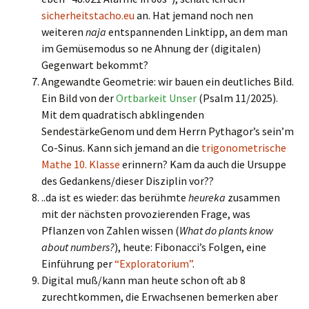
sicherheitstacho.eu
an. Hat jemand noch nen
weiteren
naja
entspannenden Linktipp, an dem man
im Gemüsemodus so ne Ahnung der (digitalen)
Gegenwart bekommt?
Angewandte Geometrie: wir bauen ein deutliches Bild.
Ein Bild von der
Ortbarkeit Unser
(Psalm 11/2025).
Mit dem quadratisch abklingenden
SendestärkeGenom und dem Herrn Pythagor’s sein’m
Co-Sinus. Kann sich jemand an die
trigonometrische
Mathe 10. Klasse
erinnern? Kam da auch die Ursuppe
des Gedankens/dieser Disziplin vor??
..da ist es wieder: das berühmte
heureka
zusammen
mit der nächsten provozierenden Frage, was
Pflanzen von Zahlen wissen (
What do plants know
about numbers?
), heute: Fibonacci’s Folgen, eine
Einführung per
“Exploratorium”
.
Digital muß/kann man heute schon oft ab 8
zurechtkommen, die Erwachsenen bemerken aber