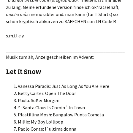
zu lang. Meine erfundene Version finde ich ok°rätselhaft,
mucho más
memorabler und: man kann (für T Shirts) so
schön kryptisch abkürzen zu KÄFFCHEN con LN Code R
s.m.i.l.e.y.
__________________________________________________
Musik zum äh, Anzeigeschreiben im Advent:
Let It Snow
Vanessa Paradis: Just As Long As You Are Here
Betty Carter: Open The Door
Paula: Süßer Morgen
? : Santa Claus Is Comin´ In Town
Plastillina Mosh: Bungalow Punta Cometa
Millie: My Boy Lollipop
Paolo Conte: l´ultima donna