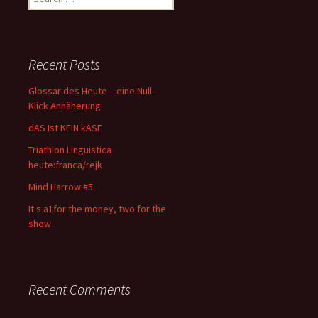
for:
Recent Posts
Glossar des Heute – eine Null-
Klick Annäherung
dAS Ist KEIN kÄSE
Triathlon Linguistica
heute:franca/rejk
Mind Harrow #5
It s a1for the money, two for the
show
Recent Comments