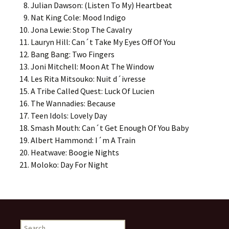
Julian Dawson: (Listen To My) Heartbeat
Nat King Cole: Mood Indigo
Jona Lewie: Stop The Cavalry
Lauryn Hill: Can´t Take My Eyes Off Of You
Bang Bang: Two Fingers
Joni Mitchell: Moon At The Window
Les Rita Mitsouko: Nuit d´ivresse
A Tribe Called Quest: Luck Of Lucien
The Wannadies: Because
Teen Idols: Lovely Day
Smash Mouth: Can´t Get Enough Of You Baby
Albert Hammond: I´m A Train
Heatwave: Boogie Nights
Moloko: Day For Night
Search