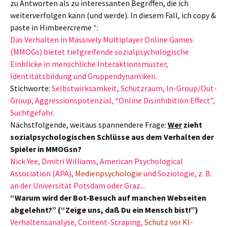
zu Antworten als zu interessanten Begriffen, die ich
weiterverfolgen kann (und werde). In diesem Fall, ich copy &
paste in Himbeercreme
*
:
Das Verhalten in Massively Multiplayer Online Games
(MMOGs) bietet tiefgreifende sozialpsychologische
Einblicke in menschliche Interaktionsmuster,
Identitätsbildung und Gruppendynamiken.
Stichworte:
Selbstwirksamkeit, Schutzraum, In-Group/Out-
Group, Aggressionspotenzial, “Online Disinhibition Effect”,
Suchtgefahr.
Nächstfolgende, weitaus spannendere Frage:
Wer
zieht
sozialpsychologischen Schlüsse aus dem Verhalten der
Spieler in MMOGsn?
Nick Yee, Dmitri Williams, American Psychological
Association (APA),
Medienpsychologie
und Soziologie, z. B.
an der Universität Potsdam oder Graz..
.
“Warum wird der Bot-Besuch auf manchen Webseiten
abgelehnt?” (“Zeige uns, daß Du ein Mensch bist!”)
Verhaltensanalyse, Content-Scraping,
Schutz vor KI-