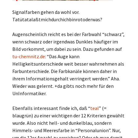
Signalfarben gehen da wohl vor.
Tatütatalaßtmichdurchichbinrotoderwas?
Augenscheinlich reicht es bei der Farbwahl “schwarz”,
wenn schwarz oder irgendwas Dunkles häufiger im
Bild vorkommt, um dabei zu sein. Dazu gefunden auf
tu-chemnitz.de
: “Das Auge kann
Helligkeitsunterschiede weit besser wahrnehmen als
Farbunterschiede. Die Farbkanäle können daher in
ihrem Informationsgehalt verringert werden.” Aha.
Wieder was gelernt. +da gibts noch mehr für den
UnInformatiker.
Ebenfalls interessant finde ich, daß “
teal
” (=
blaugrün) zu einer wichtigen der 12 Kriterien gewählt
wurde. Also nicht hell- und dunkelblau, sondern
Himmels- und Meeresfarbe in “Personalunion”. Nur,
um die 12er Anzahl zu erreichen? Oder ob man damit