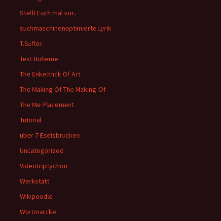
Stellt Euch mal vor..
suchmaschinenoptimierte Lyrik
T.Suflör.
Text Boheme
The Enkeltrick Of Art
The Making Of The Making-Of
The Me Placement
Tutorial
über 7 Eselsbrücken
Uncategorized
Videotriptychon
Werkstatt
Wikipoodle
Wortmarcke