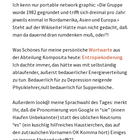
Ich kenn nur portable network graphic: «Die Gruppe
wurde 1982 gegründet und trifft sich dreimal pro Jahr:
jeweils einmal in Nordamerika, Asien und Europa.»
Steht auf der Wikiseite! Hätte man nicht gedacht, daß
man da dauernd dran rumdenken muß, oder?!
Was Schönes für meine persönliche
Wortwarte
aus
der Abteilung Komposita heute:
Entropiekodierung
.
Ich dachte immer, das hätte was mit selbständig
ablaufender, äußerst bedauerlicher Energieverteilung
zu tun. Bedauerlich für zu Depression neigende
Physiklehrer,null bedauerlich für Suppenköche..
Außerdem look@ meine Sprachwahl des Tages: merkt
Ihr, daß die Pronomierung von Google in “sie” (einen
Haufen Unbekannter) statt des üblichen Neutrums
“es” (ein kuschlig hilfreiches Haustierchen, das auf
den zutraulichen Vornamen OK Komma hört) Einiges
an inneren Abstand schafft??