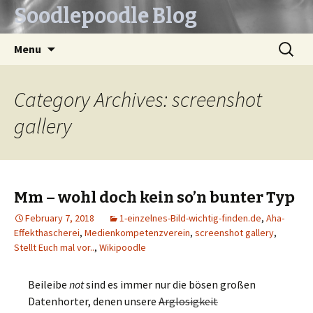
Soodlepoodle Blog
Skip
Search
Menu
to
for:
content
Category Archives: screenshot
gallery
Mm – wohl doch kein so’n bunter Typ
February 7, 2018
1-einzelnes-Bild-wichtig-finden.de
,
Aha-
Effekthascherei
,
Medienkompetenzverein
,
screenshot gallery
,
Stellt Euch mal vor..
,
Wikipoodle
Beileibe
not
sind es immer nur die bösen großen
Datenhorter, denen unsere
Arglosigkeit