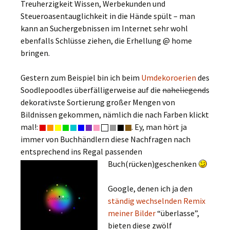
Treuherzigkeit Wissen, Werbekunden und
Steueroasentauglichkeit in die Hände spült – man
kann an Suchergebnissen im Internet sehr wohl
ebenfalls Schlüsse ziehen, die Erhellung @ home
bringen.
Gestern zum Beispiel bin ich beim
Umdekoroerien
des
Soodlepoodles überfälligerweise auf die
naheliegend
s
dekorativste Sortierung großer Mengen von
Bildnissen gekommen, nämlich die nach Farben klickt
mal!:
. Ey, man hört ja
immer von Buchhändlern diese Nachfragen nach
entsprechend ins Regal passenden
Buch(rücken)geschenken
Google, denen ich ja den
ständig wechselnden Remix
meiner Bilder
“überlasse”,
bieten diese zwölf