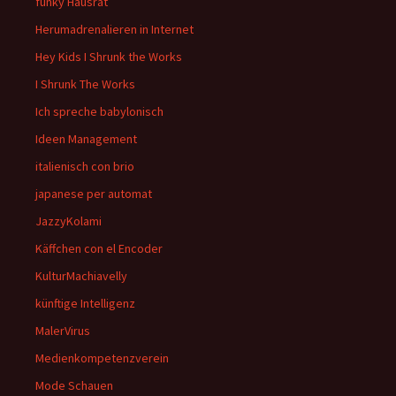
funky Hausrat
Herumadrenalieren in Internet
Hey Kids I Shrunk the Works
I Shrunk The Works
Ich spreche babylonisch
Ideen Management
italienisch con brio
japanese per automat
JazzyKolami
Käffchen con el Encoder
KulturMachiavelly
künftige Intelligenz
MalerVirus
Medienkompetenzverein
Mode Schauen