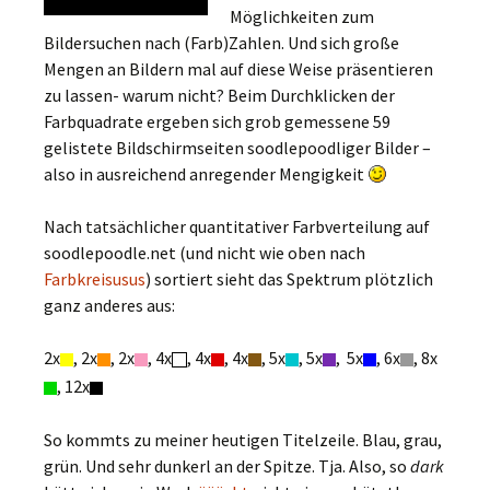
Möglichkeiten zum
Bildersuchen nach (Farb)Zahlen. Und sich große
Mengen an Bildern mal auf diese Weise präsentieren
zu lassen- warum nicht? Beim Durchklicken der
Farbquadrate ergeben sich grob gemessene 59
gelistete Bildschirmseiten soodlepoodliger Bilder –
also in ausreichend anregender Mengigkeit
Nach tatsächlicher quantitativer Farbverteilung auf
soodlepoodle.net (und nicht wie oben nach
Farbkreis
usus
) sortiert sieht das Spektrum plötzlich
ganz anderes aus:
2x
, 2x
, 2x
, 4x
, 4x
, 4x
, 5x
, 5x
, 5x
, 6x
, 8x
, 12x
So kommts zu meiner heutigen Titelzeile. Blau, grau,
grün. Und sehr dunkerl an der Spitze. Tja. Also, so
dark