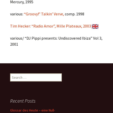
Mercury, 1995
various:
“Groovy!” Talkin’ Verve,
comp. 1998
Tim Hecker: “Radio Amor”, Mille Plateaux, 2003
various/ “DJ Pippi presents: Undiscovered Ibiza” Vol 3,
2001
Search
for:
Recent Posts
Glossar des Heute – eine Null-