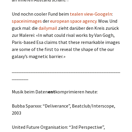
Und nochn cooler Fund beim
tealen view-Googeln
:
spaceinimages
der
european space agency.
Wow. Und
guck mal: die
dailymail
zieht darüber den Kreis zurück
zur Malerei: «In what could rival works by Van Gogh,
Paris-based Esa claims that these remarkable images
are some of the first to reveal the shape of the our
galaxy’s magnetic barrier.»
______________________________________________
_______
Musik beim Daten
ent
komprimieren heute:
Bubba Sparxxx: “Deliverance”, Beatclub/Interscope,
2003
United Future Organisation: “3rd Perspective”,