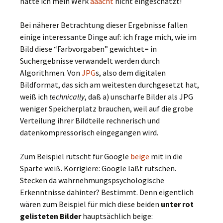
hätte ich mein Werk
ääächt
nicht eingeschätzt!
Bei näherer Betrachtung dieser Ergebnisse fallen
einige interessante Dinge auf: ich frage mich, wie im
Bild diese “Farbvorgaben” gewichtet= in
Suchergebnisse verwandelt werden durch
Algorithmen. Von
JPG
s, also dem digitalen
Bildformat, das sich am weitesten durchgesetzt hat,
weiß ich
technically
, daß a) unscharfe Bilder als JPG
weniger Speicherplatz brauchen, weil auf die grobe
Verteilung ihrer Bildteile rechnerisch und
datenkompressorisch eingegangen wird.
Zum Beispiel rutscht für Google
beige
mit in die
Sparte weiß. Korrigiere: Google läßt rutschen.
Stecken da wahrnehmungspsychologische
Erkenntnisse dahinter? Bestimmt. Denn eigentlich
wären zum Beispiel für mich diese beiden
unter rot
gelisteten Bilder
hauptsächlich beige: