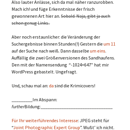
Also lauter Anlässe, sich da mal näher ranzurobben.
Mach ich! und füge Erkenntnisse der frisch
gewonnenen Art hier an.
Sobald. Naja, gibt ja auch
schon genug Links..
Aber noch erstaunlicher: die Veränderung der
Suchergebnisse binnen Stunden(!) Gestern die
um 11
auf der Suche nach weiß. Dann dasselbe
um eins
.
Auffällig die zwei Größenversionen des Sandhaufens.
Den mit der Namensendung “-1024×647″ hat mir
WordPress gebastelt. Ungefragt.
Und, schau mal an:
da
sind die Krimicovers!
_________Im Abspann:
further
Bildung:_______________________________
Für Ihr weiterführendes Interesse
: JPEG steht für
“
Joint Photographic Expert Group
”. Wußt’ ich nicht.