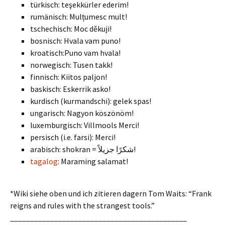
türkisch: teşekkürler ederim!
rumänisch: Mulțumesc mult!
tschechisch: Moc děkuji!
bosnisch: Hvala vam puno!
kroatisch:Puno vam hvala!
norwegisch: Tusen takk!
finnisch: Kiitos paljon!
baskisch: Eskerrik asko!
kurdisch (kurmandschi): gelek spas!
ungarisch: Nagyon köszönöm!
luxemburgisch: Villmools Merci!
persisch (i.e. farsi): Merci!
arabisch: shokran = شكرًا جزيلاً!
tagalog
: Maraming salamat!
*Wiki siehe oben und ich zitieren dagern Tom Waits: “Frank
reigns and rules with the strangest tools.”
____________________________________________