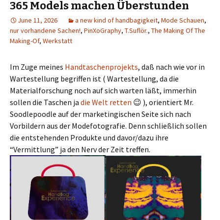
365 Models machen Überstunden
June 11, 2026
a new kind of handbagigkeit
,
Mode Schauen
,
nur vorhandene Sachen!
,
PinXoGraphy
,
T.Suflör.
,
The Making Of The
Making-Of
,
Werkstatt
Im Zuge meines
Handtaschenprojekts
, daß nach wie vor in
Wartestellung begriffen ist ( Wartestellung, da die
Materialforschung noch auf sich warten läßt, immerhin
sollen die Taschen ja
die Welt retten
😉 ), orientiert Mr.
Soodlepoodle auf der marketingischen Seite sich nach
Vorbildern aus der Modefotografie. Denn schließlich sollen
die entstehenden Produkte und davor/dazu ihre
“Vermittlung” ja den Nerv der Zeit treffen.