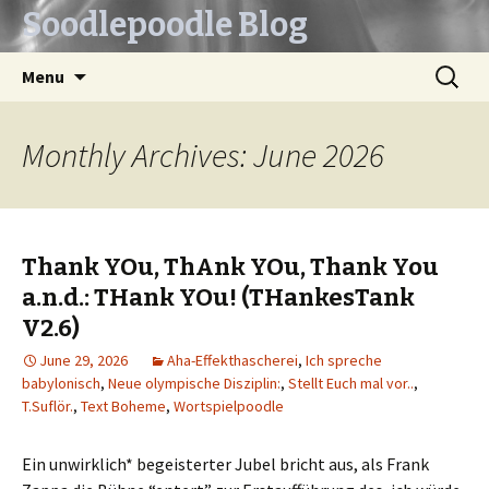
Soodlepoodle Blog
Skip
Search
Menu
to
for:
content
Monthly Archives: June 2026
Thank YOu, ThAnk YOu, Thank You
a.n.d.: THank YOu! (THankesTank
V2.6)
June 29, 2026
Aha-Effekthascherei
,
Ich spreche
babylonisch
,
Neue olympische Disziplin:
,
Stellt Euch mal vor..
,
T.Suflör.
,
Text Boheme
,
Wortspielpoodle
Ein unwirklich* begeisterter Jubel bricht aus, als Frank