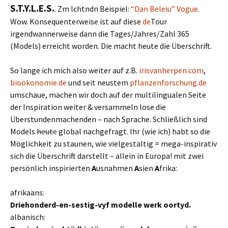
S.T.Y.L.E.S.
. Zm lchtndn Beispiel:
“Dan Beleiu” Vogue
.
Wow. Konsequenterweise ist auf diese
de
Tour
irgendwannerweise dann die Tages/Jahres/Zahl 365
(Models) erreicht worden. Die macht heute die Überschrift.
So lange ich mich also weiter auf z.B.
irisvanherpen.com
,
bioökonomie.de
und seit neustem
pflanzenforschung.de
umschaue, machen wir doch auf der multilingualen Seite
der Inspiration weiter & versammeln lose die
Überstundenmachenden – nach Sprache. Schließlich sind
Models
heute
global nachgefragt. Ihr (wie ich) habt so die
Möglichkeit zu staunen, wie vielgestaltig = mega-inspirativ
sich die Überschrift darstellt – allein in Europa! mit zwei
persönlich inspirierten
A
usnahmen
A
sien
A
frika:
afrikaans:
Driehonderd-en-sestig-vyf modelle werk oortyd.
albanisch: