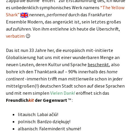
Zappa die Bühne “entert” zur Erstaufführung des, ich würde
es unbedenklich symphonisches Werk namens
“The Yellow
Shark”
nennen,
performed
durch das Frankfurter
Ensemble Modern, das angerückt ist, sein letztes großes
aufzuführen. Von ihm entlehne ich heute die Überschrift,
verbatim
😉
Das ist nun 33 Jahre her, die europäisch mit-initiierte
Globalisierung hat uns mit einer wunderbaren Menge an
neuen Leuten, deren Kultur und Sprache
beschenkt
, also
bohre ich den Thanktank auf – 90% innerhalb des
home
continent
-immerhin trifft man mittlerweile schon in jeder
mittelgroßen(!) deutschen Stadt schon auf diese Sprachen
und mit nem simplen
Vielen Dank!
eröffnet sich das
Freundlich
kit
der Gegenwart
™ :
litauisch: Labai ačiū!
polnisch: Bardzo dziękuję!
albanisch: Faleminderit shumë!