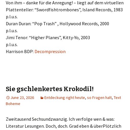
Von ihm – danke für die Anregung! – liegt auf dem virtuellen
Plattenteller: “Swordfishtrombones”, Island Records, 1983
p.l.u.s.
Duran Duran: “Pop Trash” , Hollywood Records, 2000
p.l.u.s.
Jimi Tenor: “Higher Planes”, Kitty-Yo, 2003
p.l.u.s.
Harrison BDP:
Decompression
Sie gschlenkertes Krokodil!
June 23, 2026
Entdeckung right heute
,
so Fragen halt
,
Text
Boheme
Zweitausend Sechsundzwanzig. Ich verfolge wen & was:
Literatur Lesungen. Doch, doch. Grad eben & überPlötzlich