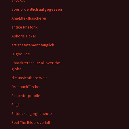
a=LUX.A.
aber ordentlich aufgegessen
Aha-Effekthascherei
antike Rhetorik
Aphoris Ticker
artist statement tauglich
Bilgoo Joe
Charakterschutz all over the
globe
die unsichtbare Welt
DrehbuchTürchen
Einrichterpoodle
English
Entdeckung right heute
Feel The Bilderoverkill