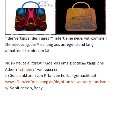
* der Vertipper des Tages ™ liefert eine neue, willkommen
Mehrdeutung: die Mischung aus anregend
und
lang
anhaltend: Inspiraton 😉
Musik heute a)
taylor-made
: das emsig
catwalk
taugliche
Album
“21 hours”
von
quazar
b) Genstrukturen von Pflanzen hörbar gemacht auf
www.pflanzenforschung.de/de/pflanzenwissen/plantisonic
s/
. Sonification, Baby!