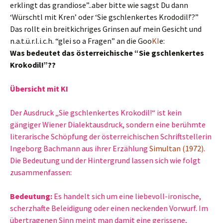
erklingt das grandiose”..aber bitte wie sagst Du dann
‘Würschtl mit Kren’ oder ‘Sie gschlenkertes Krododil!’?”
Das rollt ein breitkichriges Grinsen auf mein Gesicht und
n.a.t.ü.r.l.i.c.h. “glei so a Fragen” an die Goo
KI
e:
Was bedeutet das österreichische “Sie gschlenkertes
Krokodil!”??
Übersicht mit KI
Der Ausdruck „Sie gschlenkertes Krokodil!“ ist kein
gängiger Wiener Dialektausdruck, sondern eine berühmte
literarische Schöpfung der österreichischen Schriftstellerin
Ingeborg Bachmann aus ihrer Erzählung
Simultan (1972)
.
Die Bedeutung und der Hintergrund lassen sich wie folgt
zusammenfassen:
Bedeutung:
Es handelt sich um eine liebevoll-ironische,
scherzhafte Beleidigung oder einen neckenden Vorwurf. Im
übertragenen Sinn meint man damit eine gerissene,