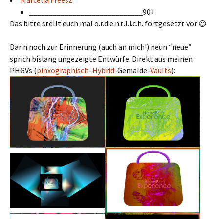
_____________________________90+
Das bitte stellt euch mal o.r.d.e.n.t.l.i.c.h. fortgesetzt vor 😉
Dann noch zur Erinnerung (auch an mich!) neun “neue”
sprich bislang ungezeigte Entwürfe. Direkt aus meinen
PHGVs (
pinxographisch
–
Hybrid
-Gemälde-
Vaults
):