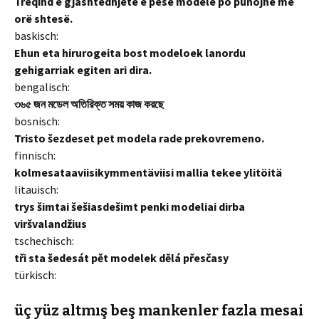
Treqind e gjashtëdhjetë e pesë modele po punojnë me
orë shtesë.
baskisch:
Ehun eta hirurogeita bost modeloek lanordu
gehigarriak egiten ari dira.
bengalisch:
৩৬৫ জন মডেল অতিরিক্ত সময় কাজ করছে
bosnisch:
Tristo šezdeset pet modela rade prekovremeno.
finnisch:
kolmesataaviisikymmentäviisi mallia tekee ylitöitä
litauisch:
trys šimtai šešiasdešimt penki modeliai dirba
viršvalandžius
tschechisch:
tři sta šedesát pět modelek dělá přesčasy
türkisch:
üç yüz altmış beş mankenler fazla mesai