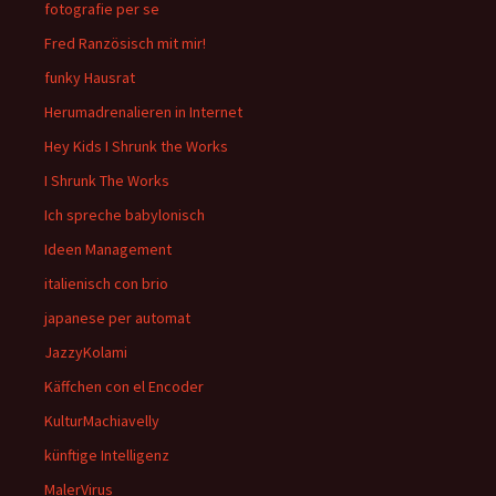
fotografie per se
Fred Ranzösisch mit mir!
funky Hausrat
Herumadrenalieren in Internet
Hey Kids I Shrunk the Works
I Shrunk The Works
Ich spreche babylonisch
Ideen Management
italienisch con brio
japanese per automat
JazzyKolami
Käffchen con el Encoder
KulturMachiavelly
künftige Intelligenz
MalerVirus