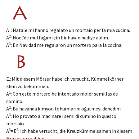
1
A
: Natale mi hanno regalato un mortaio per la mia cucina.
2
A
: Noel’de mutfağım için bir havan hediye aldım.
3
A
: En Navidad me regalaron un mortero para la cocina.
E.: Mit diesem Mörser habe ich versucht, Kümmelkörner
klein zu bekommen.
1
A
: Con este mortero he intentado moler semillas de
comino.
2
A
: Bu havanda kimyon tohumlarını öğütmeyi denedim.
3
A
: Ho provato a macinare i semi di cumino in questo
mortaio.
3
2
A
=E
: Ich habe versucht, die Kreuzkümmelsamen in diesem
Mörser zu mahlen.