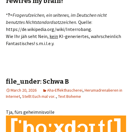
rewires my brain!
*‽=
Fragerufzeichen, ein seltenes, im Deutschen nicht
benutztes Nichtstandardsatzzeichen.
Quelle:
https://de.wikipedia.org/wiki/Interrobang.
Wie Ihr jäh seht Nein,
kein
KI-generiertes, wahrscheinlich
Fantastisches! s.m.i.l.e.y.
file_under: Schwa B
March 20, 2026
Aha-Effekthascherei
,
Herumadrenalieren in
Internet
,
Stellt Euch mal vor..
,
Text Boheme
Tja, fürs geheimnisvolle