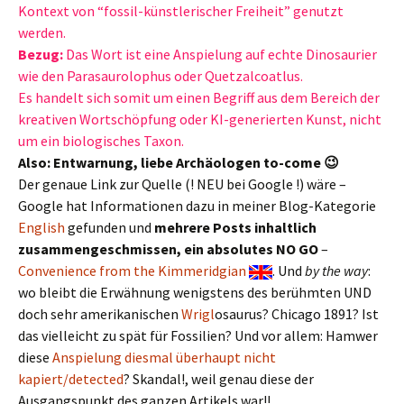
Kontext von “fossil-künstlerischer Freiheit” genutzt
werden.
Bezug:
Das Wort ist eine Anspielung auf echte Dinosaurier
wie den Parasaurolophus oder Quetzalcoatlus.
Es handelt sich somit um einen Begriff aus dem Bereich der
kreativen Wortschöpfung oder KI-generierten Kunst, nicht
um ein biologisches Taxon.
Also: Entwarnung, liebe Archäologen to-come 😉
Der genaue Link zur Quelle (! NEU bei Google !) wäre –
Google hat Informationen dazu in meiner Blog-Kategorie
English
gefunden und
mehrere Posts inhaltlich
zusammengeschmissen, ein absolutes NO GO
–
Convenience from the Kimmeridgian
. Und
by the way
:
wo bleibt die Erwähnung wenigstens des berühmten UND
doch sehr amerikanischen
Wrigl
osaurus? Chicago 1891? Ist
das vielleicht zu spät für Fossilien? Und vor allem: Hamwer
diese
Anspielung diesmal überhaupt nicht
kapiert/detected
? Skandal!, weil genau diese der
Ausgangspunkt des ganzen Artikels war!!