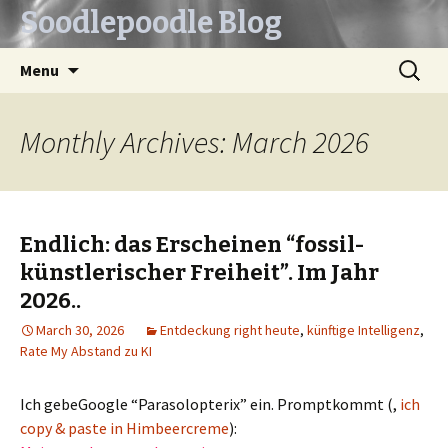
Soodlepoodle Blog
Skip
Search
Menu
to
for:
content
Monthly Archives: March 2026
Endlich: das Erscheinen “fossil-
künstlerischer Freiheit”. Im Jahr
2026..
March 30, 2026
Entdeckung right heute
,
künftige Intelligenz
,
Rate My Abstand zu KI
Ich gebeGoogle “Parasolopterix” ein. Promptkommt (,
ich
copy & paste in Himbeercreme
):