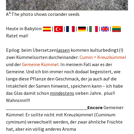
4
A
:The photo shows coriander seeds
Heute in Babylon:
|
|
|
|
|
|
Ratet mal!
Epilog: beim Übersetzen
lassen
kommen kulturbedingt(!)
zwei Kümmelsorten durcheinander:
Cumin = Kreuzkümmel
und der
Gemeine Kümmel
. In meinem Fall war es der
Gemeine. Und ich bin immer noch dodaal begeistert, wie
lange diese Pflanze den Geschmack, der ja auch auf die
Intaktheit der Samen hinweist, speichern kann – ich habe
das Glas damit schon
mindestens
sieben Jahre.. plus!!
Wahnsinn!!!
__________________________________
Encore
Gemeiner
Kümmel: Er sollte nicht mit Kreuzkümmel (Cuminum
cyminum) verwechselt werden, der zwar ähnliche Früchte
hat, aber ein völlig anderes Aroma