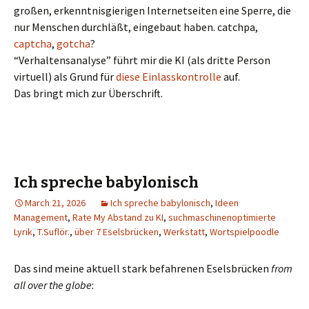
großen, erkenntnisgierigen Internetseiten eine Sperre, die
nur Menschen durchläßt, eingebaut haben. catchpa,
captcha
,
gotcha
?
“Verhaltensanalyse” führt mir die KI (als dritte Person
virtuell) als Grund für
diese Einlasskontrolle
auf.
Das bringt mich zur Überschrift.
Ich spreche babylonisch
March 21, 2026
Ich spreche babylonisch
,
Ideen
Management
,
Rate My Abstand zu KI
,
suchmaschinenoptimierte
Lyrik
,
T.Suflör.
,
über 7 Eselsbrücken
,
Werkstatt
,
Wortspielpoodle
Das sind meine aktuell stark befahrenen Eselsbrücken
from
all over the globe
: