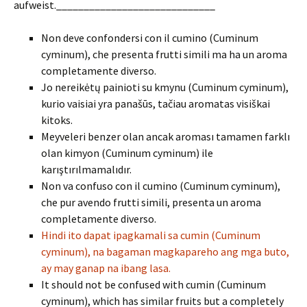
aufweist._____________________________
Non deve confondersi con il cumino (Cuminum
cyminum), che presenta frutti simili ma ha un aroma
completamente diverso.
Jo nereikėtų painioti su kmynu (Cuminum cyminum),
kurio vaisiai yra panašūs, tačiau aromatas visiškai
kitoks.
Meyveleri benzer olan ancak aroması tamamen farklı
olan kimyon (Cuminum cyminum) ile
karıştırılmamalıdır.
Non va confuso con il cumino (Cuminum cyminum),
che pur avendo frutti simili, presenta un aroma
completamente diverso.
Hindi ito dapat ipagkamali sa cumin (Cuminum
cyminum), na bagaman magkapareho ang mga buto,
ay may ganap na ibang lasa.
It should not be confused with cumin (Cuminum
cyminum), which has similar fruits but a completely