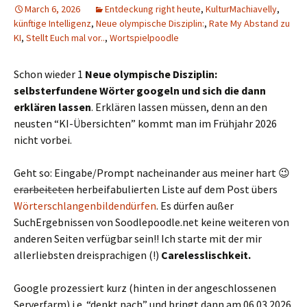
March 6, 2026
Entdeckung right heute
,
KulturMachiavelly
,
künftige Intelligenz
,
Neue olympische Disziplin:
,
Rate My Abstand zu
KI
,
Stellt Euch mal vor..
,
Wortspielpoodle
Schon wieder 1
Neue olympische Disziplin:
selbsterfundene Wörter googeln und sich die dann
erklären lassen
. Erklären lassen müssen, denn an den
neusten “KI-Übersichten” kommt man im Frühjahr 2026
nicht vorbei.
Geht so: Eingabe/Prompt nacheinander aus meiner hart 😉
erarbeiteten
herbeifabulierten Liste auf dem Post übers
Wörterschlangenbildendürfen
. Es dürfen außer
SuchErgebnissen von Soodlepoodle.net keine weiteren von
anderen Seiten verfügbar sein!! Ich starte mit der mir
allerliebsten dreisprachigen (!)
Carelesslischkeit.
Google prozessiert kurz (hinten in der angeschlossenen
Serverfarm) i.e. “denkt nach” und bringt dann am 06.03.2026