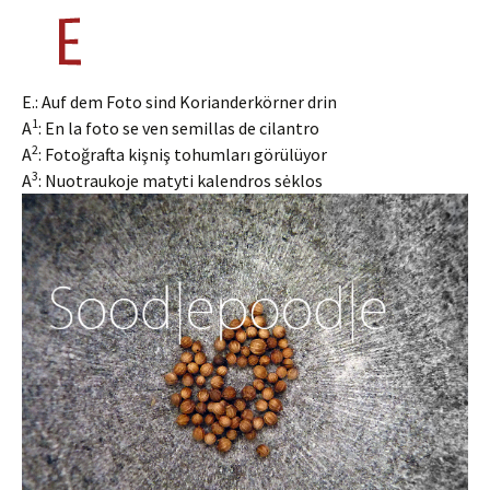
E.: Auf dem Foto sind Korianderkörner drin
1
A
: En la foto se ven semillas de cilantro
2
A
: Fotoğrafta kişniş tohumları görülüyor
3
A
: Nuotraukoje matyti kalendros sėklos