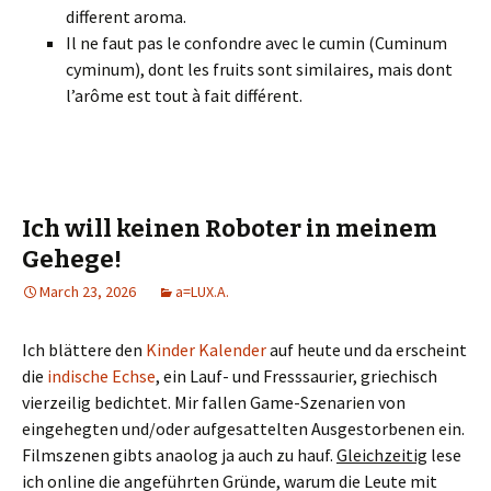
different aroma.
Il ne faut pas le confondre avec le cumin (Cuminum
cyminum), dont les fruits sont similaires, mais dont
l’arôme est tout à fait différent.
Ich will keinen Roboter in meinem
Gehege!
March 23, 2026
a=LUX.A.
Ich blättere den
Kinder Kalender
auf heute und da erscheint
die
indische Echse
, ein Lauf- und Fresssaurier, griechisch
vierzeilig bedichtet. Mir fallen Game-Szenarien von
eingehegten und/oder aufgesattelten Ausgestorbenen ein.
Filmszenen gibts anaolog ja auch zu hauf.
Gleichzeitig
lese
ich online die angeführten Gründe, warum die Leute mit