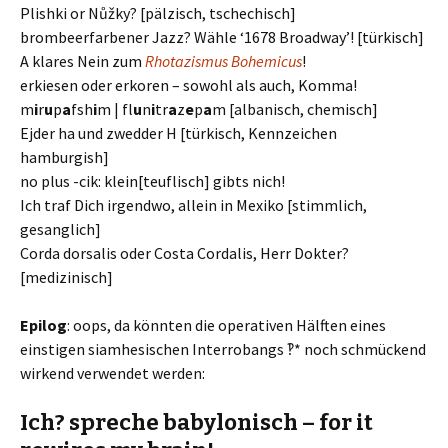
Plishki or Nůžky? [pälzisch, tschechisch]
brombeerfarbener Jazz? Wähle ‘1678 Broadway’! [türkisch]
A klares Nein zum
Rhotazismus Bohemicus
!
erkiesen oder erkoren – sowohl als auch, Komma!
m
i
r
u
p
a
fsh
i
m | fl
u
n
i
tr
a
z
e
p
a
m [albanisch, chemisch]
Ejder ha und zwedder H [türkisch, Kennzeichen
hamburgish]
no plus -cik: klein[teuflisch] gibts nich!
Ich traf Dich irgendwo, allein in Mexiko [stimmlich,
gesanglich]
Corda dorsalis oder Costa Cordalis, Herr Dokter?
[medizinisch]
Epilog
: oops, da könnten die operativen Hälften eines
einstigen siamhesischen Interrobangs ‽* noch schmückend
wirkend verwendet werden:
Ich? spreche babylonisch – for it