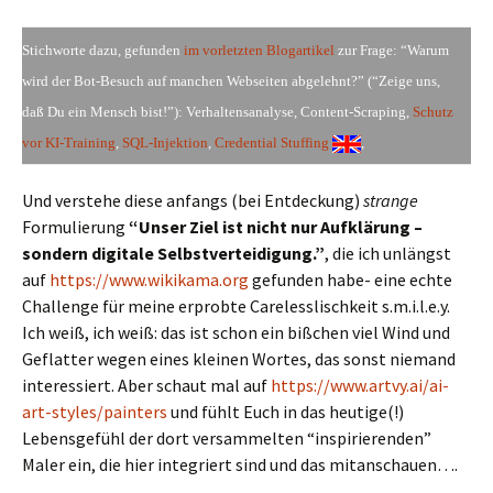
Stichworte dazu, gefunden
im vorletzten Blogartikel
zur Frage: “Warum
wird der Bot-Besuch auf manchen Webseiten abgelehnt?” (“Zeige uns,
daß Du ein Mensch bist!”): Verhaltensanalyse, Content-Scraping,
Schutz
vor KI-Training
,
SQL-Injektion
,
Credential Stuffing
,
Und verstehe diese anfangs (bei Entdeckung)
strange
Formulierung
“Unser Ziel ist nicht nur Aufklärung –
sondern digitale Selbstverteidigung.”
, die ich unlängst
auf
https://www.wikikama.org
gefunden habe- eine echte
Challenge für meine erprobte Carelesslischkeit s.m.i.l.e.y.
Ich weiß, ich weiß: das ist schon ein bißchen viel Wind und
Geflatter wegen eines kleinen Wortes, das sonst niemand
interessiert. Aber schaut mal auf
https://www.artvy.ai/ai-
art-styles/painters
und fühlt Euch in das heutige(!)
Lebensgefühl der dort versammelten “inspirierenden”
Maler ein, die hier integriert sind und das mitanschauen….