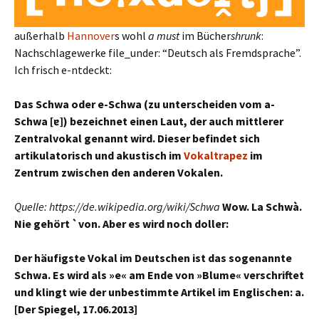
außerhalb
Hannover
s wohl
a must
im Bücher
shrunk
:
Nachschlagewerke file_under: “Deutsch als Fremdsprache”.
Ich frisch e-ntdeckt:
Das Schwa oder e-Schwa (zu unterscheiden vom a-
Schwa [ɐ]) bezeichnet einen Laut, der auch mittlerer
Zentralvokal genannt wird. Dieser befindet sich
artikulatorisch und akustisch im
Vokaltrapez
im
Zentrum zwischen den anderen Vokalen.
Quelle: https://de.wikipedia.org/wiki/Schwa
Wow. La Schwà.
Nie gehört `von. Aber es wird noch doller:
Der häufigste Vokal im Deutschen ist das sogenannte
Schwa. Es wird als »e« am Ende von »Blume« verschriftet
und klingt wie der unbestimmte Artikel im Englischen: a.
[Der Spiegel, 17.06.2013]