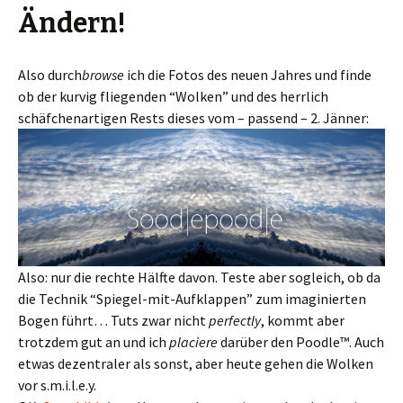
Ändern!
Also durch
browse
ich die Fotos des neuen Jahres und finde
ob der kurvig fliegenden “Wolken” und des herrlich
schäfchenartigen Rests dieses vom – passend – 2. Jänner:
Also: nur die rechte Hälfte davon. Teste aber sogleich, ob da
die Technik “Spiegel-mit-Aufklappen” zum imaginierten
Bogen führt… Tuts zwar nicht
perfectly
, kommt aber
trotzdem gut an und ich
placiere
darüber den Poodle™. Auch
etwas dezentraler als sonst, aber heute gehen die Wolken
vor s.m.i.l.e.y.