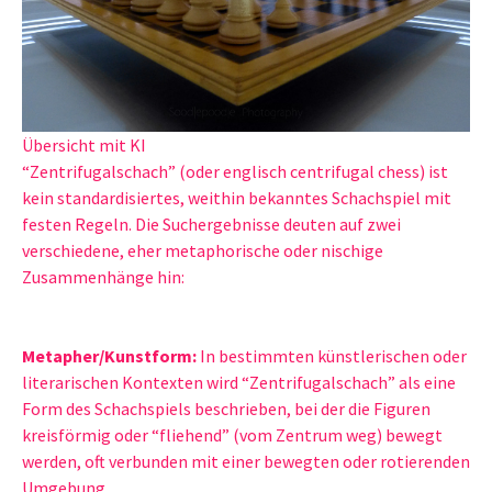
Übersicht mit KI
“Zentrifugalschach” (oder englisch centrifugal chess) ist
kein standardisiertes, weithin bekanntes Schachspiel mit
festen Regeln. Die Suchergebnisse deuten auf zwei
verschiedene, eher metaphorische oder nischige
Zusammenhänge hin:
Metapher/Kunstform:
In bestimmten künstlerischen oder
literarischen Kontexten wird “Zentrifugalschach” als eine
Form des Schachspiels beschrieben, bei der die Figuren
kreisförmig oder “fliehend” (vom Zentrum weg) bewegt
werden, oft verbunden mit einer bewegten oder rotierenden
Umgebung.