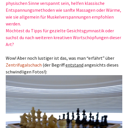
physischen Sinne verspannt sein, helfen klassische
Entspannungsmethoden wie sanfte Massagen oder Wärme,
wie sie allgemein für Muskelverspannungen empfohlen
werden.
Möchtest du Tipps für gezielte Gesichtsgymnastik oder
suchst du nach weiteren kreativen Wortschöpfungen dieser
Art?
Wow! Aber noch lustiger ist das, was man “erfährt” über
Zentrifugalschach
(der Begriff
entstand
angesichts dieses
schwindligen Fotos!):