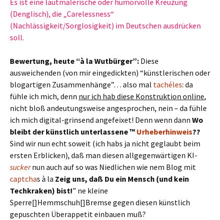
Es ist eine lautmalerische oder humorvolle Kreuzung
(Denglisch), die „Carelessness“
(Nachlässigkeit/Sorglosigkeit) im Deutschen ausdrücken
soll.
Bewertung, heute “à la Wutbürger”:
Diese
ausweichenden (von mir eingedickten) “künstlerischen oder
blogartigen Zusammenhänge”… also mal
tachéles
: da
fühle ich mich, denn
nur ich hab diese Konstruktion online
,
nicht bloß andeutungsweise angesprochen, nein – da fühle
ich mich digital-grinsend angefeixet! Denn wenn dann
Wo
bleibt der künstlich unterlassene ™
Urheberhinweis
??
Sind wir nun echt soweit (ich habs ja nicht geglaubt beim
ersten Erblicken), daß man diesen allgegenwärtigen KI-
sucker
nun auch auf so was Niedlichen wie nem Blog mit
captcha
s à la
Zeig uns, daß Du ein Mensch (und kein
Techkraken) bist!
” ne kleine
Sperre[]Hemmschuh[]Bremse gegen diesen künstlich
gepuschten Überappetit einbauen muß?