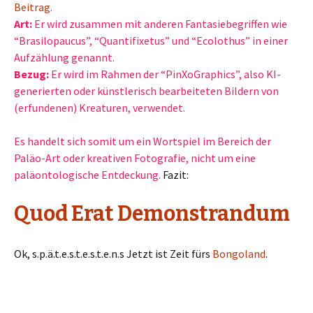
Beitrag
.
Art:
Er wird zusammen mit anderen Fantasiebegriffen wie
“Brasilopaucus”, “Quantifixetus” und “Ecolothus” in einer
Aufzählung genannt.
Bezug:
Er wird im Rahmen der “PinXoGraphics”, also KI-
generierten oder künstlerisch bearbeiteten Bildern von
(erfundenen) Kreaturen, verwendet.
Es handelt sich somit um ein Wortspiel im Bereich der
Paläo-Art oder kreativen Fotografie, nicht um eine
paläontologische Entdeckung.
Fazit:
Quod Erat Demonstrandum
Ok, s.p.ä.t.e.s.t.e.s.t.e.n.s Jetzt ist Zeit fürs
Bongoland
.