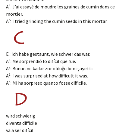
4
A
. J’ai essayé de moudre les graines de cumin dans ce
mortier.
5
A
: I tried grinding the cumin seeds in this mortar.
E.: Ich habe gestaunt, wie schwer das war.
1
A
: Me sorprendió lo difícil que fue.
2
A
: Bunun ne kadar zor olduğu beni şaşırttı.
3
A
: I was surprised at how difficult it was.
4
A
: Mi ha sorpreso quanto fosse difficile.
wird schwierig
diventa difficile
va a ser difícil