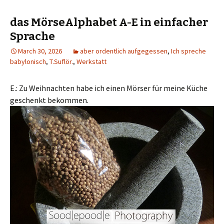
das MörseAlphabet A-E in einfacher
Sprache
March 30, 2026
aber ordentlich aufgegessen
,
Ich spreche
babylonisch
,
T.Suflör.
,
Werkstatt
E.: Zu Weihnachten habe ich einen Mörser für meine Küche
geschenkt bekommen.