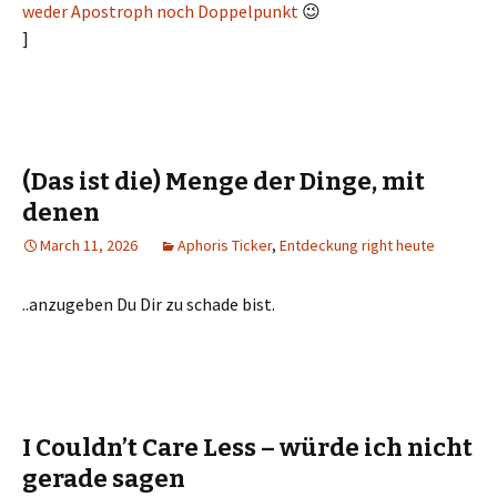
weder Apostroph noch Doppelpunkt
😉
]
(Das ist die) Menge der Dinge, mit
denen
March 11, 2026
Aphoris Ticker
,
Entdeckung right heute
..anzugeben Du Dir zu schade bist.
I Couldn’t Care Less – würde ich nicht
gerade sagen