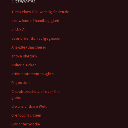
Categories
1-einzelnes-Bild-wichtig-finden.de
a new kind of handbagigkeit
a=LUX.A.
aber ordentlich aufgegessen
Aha-Effekthascherei
antike Rhetorik
Aphoris Ticker
artist statement tauglich
Bilgoo Joe
Charakterschutz all over the
globe
die unsichtbare Welt
DrehbuchTürchen
Einrichterpoodle