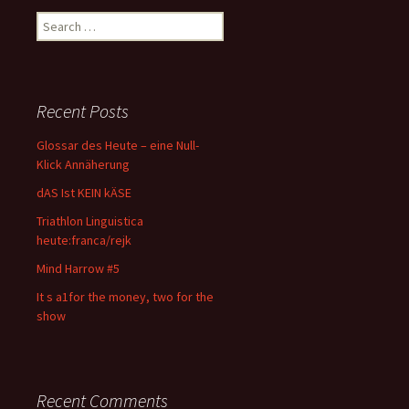
Search
for:
Recent Posts
Glossar des Heute – eine Null-
Klick Annäherung
dAS Ist KEIN kÄSE
Triathlon Linguistica
heute:franca/rejk
Mind Harrow #5
It s a1for the money, two for the
show
Recent Comments