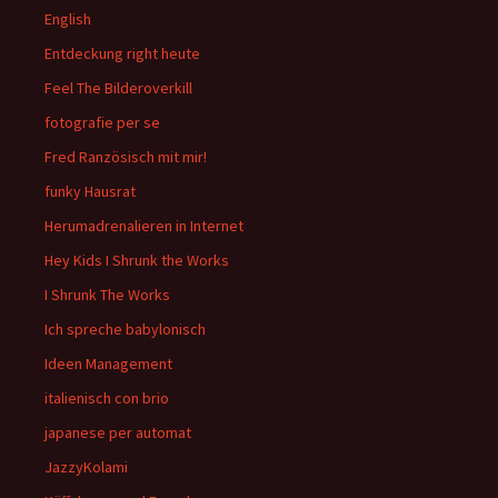
English
Entdeckung right heute
Feel The Bilderoverkill
fotografie per se
Fred Ranzösisch mit mir!
funky Hausrat
Herumadrenalieren in Internet
Hey Kids I Shrunk the Works
I Shrunk The Works
Ich spreche babylonisch
Ideen Management
italienisch con brio
japanese per automat
JazzyKolami