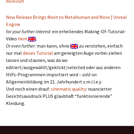
Werkstatt
New Release Brings Mesh to MetaHuman and More | Unreal
Engine
for your further interest
: ein erhellendes Making-Of-Tutorial-
Video
here
.
Or even further
: man kann, ohne
zu verstehen, einfach
nur mal
dieses Tutorial
am geneigten Auge vorbei ziehen
lassen und staunen, was da wo
editiert/ausgewählt/geklickt/selected oder aus anderen
Hilfs-Programmen importiert wird –
add-on
Allgemeinbildung im 21. Jahrhundert s.m.i.l.e.y.
Und noch einen drauf:
cinematic quality
: nuancierter
Gesichtsausdruck PLUS glaubhaft “funktionierende”
Kleidung.