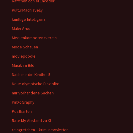
Käffchen con el Encoder
KulturMachiavelly
künftige Intelligenz
MalerVirus
Medienkompetenzverein
Mode Schauen
moviepoodle
Musik im Bild
Nach mir die Kindheit!
Neue olympische Disziplin:
nur vorhandene Sachen!
PinXoGraphy
Postkarten
Rate My Abstand zu KI
reingretchen – krimi newsletter