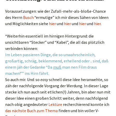
Voraussetzungen: wie der Zufall-mehr-als-bloße-Chance
des Herrn
Busch
“ermutige” ich mir dieses Sähen von Ideen
und Möglichkeiten siehe
hier
und
hier
und
hier
und
hier
.
*Weiterhin essentiell im hirnigen Hintergrund: die
unsichtbaren “Stecker” und “Kabel”, die all das plötzlich
verbinden können:
Im Leben passieren Dinge, die so unwahrscheinlich,
großartig, schräg, beklemmend, erhellend oder .. sind, daß
einem jäh der Gedanke “Da
muß
man nen Film draus
machen!”” ins Hirn fährt.
So auch mir. Und: so
easy
schnell diese Idee heranwehte, so
zäh der nachfolgende Vorgang der Werdung. In dieser Lage
stecke ich nun auch seit etlichen(!) Jahren, bin aber nun mit
dieser Idee einen großen Schritt weiter, denn nachfolgend
nach obig angedeuteter
Lektüre
recherchierend konnte ich
das nächste Buch zum Thema
finden und bin voller V-