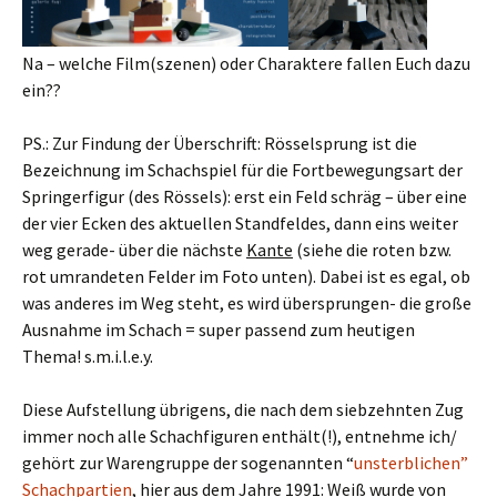
Na – welche Film(szenen) oder Charaktere fallen Euch dazu
ein??
PS.: Zur Findung der Überschrift: Rösselsprung ist die
Bezeichnung im Schachspiel für die Fortbewegungsart der
Springerfigur (des Rössels): erst ein Feld schräg – über eine
der vier Ecken des aktuellen Standfeldes, dann eins weiter
weg gerade- über die nächste
Kante
(siehe die roten bzw.
rot umrandeten Felder im Foto unten). Dabei ist es egal, ob
was anderes im Weg steht, es wird übersprungen- die große
Ausnahme im Schach = super passend zum heutigen
Thema! s.m.i.l.e.y.
Diese Aufstellung übrigens, die nach dem siebzehnten Zug
immer noch alle Schachfiguren enthält(!), entnehme ich/
gehört zur Warengruppe der sogenannten “
unsterblichen”
Schachpartien
, hier aus dem Jahre 1991: Weiß wurde von