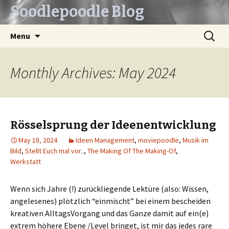
Soodlepoodle Blog
Skip
Search
Menu
to
for:
content
Monthly Archives: May 2024
Rösselsprung der Ideenentwicklung
May 18, 2024
Ideen Management
,
moviepoodle
,
Musik im
Bild
,
Stellt Euch mal vor..
,
The Making Of The Making-Of
,
Werkstatt
Wenn sich Jahre (!) zurückliegende Lektüre (also: Wissen,
angelesenes) plötzlich “einmischt” bei einem bescheiden
kreativen AlltagsVorgang und das Ganze damit auf ein(e)
extrem höhere Ebene /Level bringet, ist mir das jedes rare