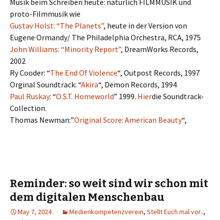
Musik beim Schreiben heute: natürlich FILMMUSIK und
proto-Filmmusik wie
Gustav Holst: “The Planets”
, heute in der Version von
Eugene Ormandy/ The Philadelphia Orchestra, RCA, 1975
John Williams: “Minority Report”
, DreamWorks Records,
2002
Ry Cooder: “
The End Of Violence
“, Outpost Records, 1997
Orginal Soundtrack: “
Akira
“, Demon Records, 1994
Paul Ruskay
: “
O.S.T. Homeworld
” 1999.
Hier
die Soundtrack-
Collection.
Thomas Newman:”
Original Score: American Beauty
“,
Reminder: so weit sind wir schon mit
dem digitalen Menschenbau
May 7, 2024
Medienkompetenzverein
,
Stellt Euch mal vor..
,