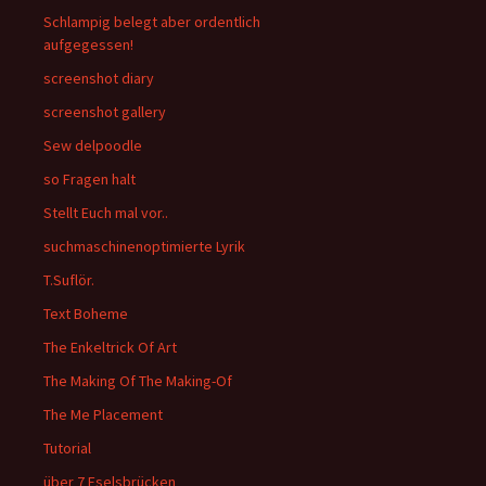
Schlampig belegt aber ordentlich
aufgegessen!
screenshot diary
screenshot gallery
Sew delpoodle
so Fragen halt
Stellt Euch mal vor..
suchmaschinenoptimierte Lyrik
T.Suflör.
Text Boheme
The Enkeltrick Of Art
The Making Of The Making-Of
The Me Placement
Tutorial
über 7 Eselsbrücken