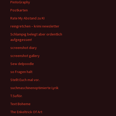
PinXoGraphy
Postkarten
Rate My Abstand zu KI
reingretchen – krimi newsletter
Schlampig belegt aber ordentlich
aufgegessen!
screenshot diary
screenshot gallery
Sew delpoodle
so Fragen halt
Stellt Euch mal vor..
suchmaschinenoptimierte Lyrik
T.Suflör.
Text Boheme
The Enkeltrick Of Art