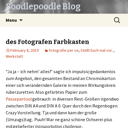
Soodlepoodle Blog
Skip
Search
Menu
to
for:
content
des Fotografen Farbkasten
February 8, 2019
fotografie per se
,
Stellt Euch mal vor..
,
Werkstatt
“Ja ja – ich nehm’ alles!” sagte ich impulsiv/gedankenlos
zum Angebot, den gesamten Bestand an Chromokarton
einer sich verändernden Galerie in meinen Wirkungskreis
rüberzuretten. Also gefärbtes Papier zum
Passepartout
gebrauch in diversen Rest-Größen irgendwo
zwischen DIN A4 und DIN A 0. Quer durch den Regenbogen.
Crazy Vorstellung. Tja und dann kam der große
(Umzugs)tag.. Puuh! War ne ganz schöne Ochserei plus
mitgelieferter
transportation challenge
..