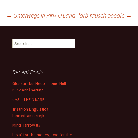
Post
←
Unterwegs in PinX’O’Land
farb rausch poodle
→
navigation
Search
for:
Recent Posts
Glossar des Heute – eine Null-
Klick Annäherung
dAS Ist KEIN kÄSE
Triathlon Linguistica
heute:franca/rejk
Mind Harrow #5
It s a1for the money, two for the