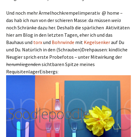
Und noch mehr Ärmelhochkrempelimperativ @ home –
das hab ich nun von der schieren Masse: da müssen
weia
noch Schränke dazu her. Deshalb die spärlichen Aktivitäten
hier am Blog in den letzten Tagen, eher ich und das
Bauhaus und
torx
und
Bohrwinde
mit
Kegelsenker
auf Du
und Du. Natürlich in den (Schrauben)Drehpausen: kindliche
Neugier sprich erste Probefotos – unter Mitwirkung der
herumliegenden
sichtbaren Spitze meines
RequisitenlagerEisbergs: