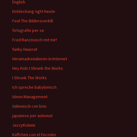
English
Entdeckung right heute
Feel The Bilderoverkill
fotografie per se
Fred Ranzösisch mit mir!
funky Hausrat
Herumadrenalieren in Internet
Hey Kids I Shrunk the Works
I Shrunk The Works
Ich spreche babylonisch
Ideen Management
italienisch con brio
japanese per automat
JazzyKolami
Käffchen con el Encoder