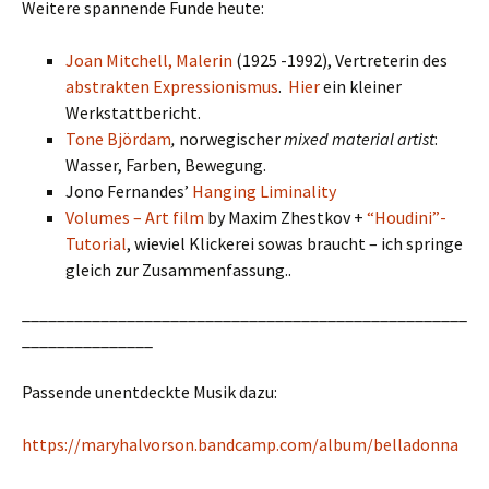
Weitere spannende Funde heute:
Joan Mitchell, Malerin
(1925 -1992), Vertreterin des
abstrakten Expressionismus
.
Hier
ein kleiner
Werkstattbericht.
Tone Björdam
,
norwegischer
mixed material artist
:
Wasser, Farben, Bewegung.
Jono Fernandes’
Hanging Liminality
Volumes – Art film
by Maxim Zhestkov +
“Houdini”-
Tutorial
, wieviel Klickerei sowas braucht – ich springe
gleich zur Zusammenfassung..
___________________________________________________
_______________
Passende unentdeckte Musik dazu:
https://maryhalvorson.bandcamp.com/album/belladonna