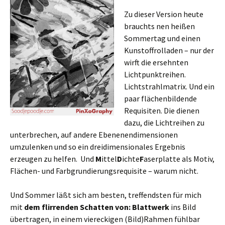
Zu dieser Version heute
brauchts nen heißen
Sommertag und einen
Kunstoffrolladen – nur der
wirft die ersehnten
Lichtpunktreihen.
Lichtstrahlmatrix. Und ein
paar flächenbildende
Requisiten. Die dienen
dazu, die Lichtreihen zu
unterbrechen, auf andere Ebenenendimensionen
umzulenken und so ein dreidimensionales Ergebnis
erzeugen zu helfen. Und
M
ittel
D
ichte
F
aserplatte als Motiv,
Flächen- und Farbgrundierungsrequisite – warum nicht.
Und Sommer läßt sich am besten, treffendsten für mich
mit
dem flirrenden Schatten von: Blattwerk
ins Bild
übertragen, in einem viereckigen (Bild)Rahmen fühlbar