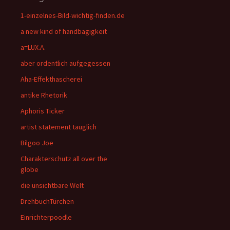
1-einzelnes-Bild-wichtig-finden.de
a new kind of handbagigkeit
a=LUX.A.
aber ordentlich aufgegessen
Aha-Effekthascherei
antike Rhetorik
Aphoris Ticker
artist statement tauglich
Bilgoo Joe
Charakterschutz all over the
globe
die unsichtbare Welt
DrehbuchTürchen
Einrichterpoodle