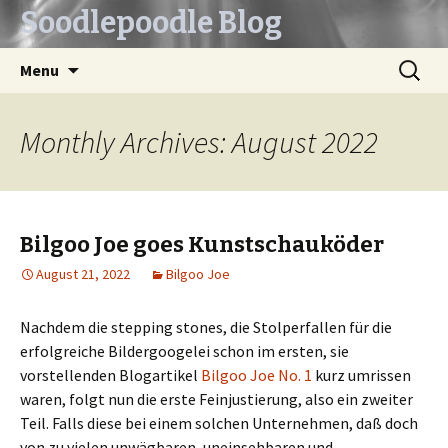
Soodlepoodle Blog
Skip
Search
Menu
to
for:
content
Monthly Archives: August 2022
Bilgoo Joe goes Kunstschauköder
August 21, 2022
Bilgoo Joe
Nachdem die stepping stones, die Stolperfallen für die
erfolgreiche Bildergoogelei schon im ersten, sie
vorstellenden Blogartikel
Bilgoo Joe No. 1
kurz umrissen
waren, folgt nun die erste Feinjustierung, also ein zweiter
Teil. Falls diese bei einem solchen Unternehmen, daß doch
von zu vielen unwägbaren, uneinsehbaren und