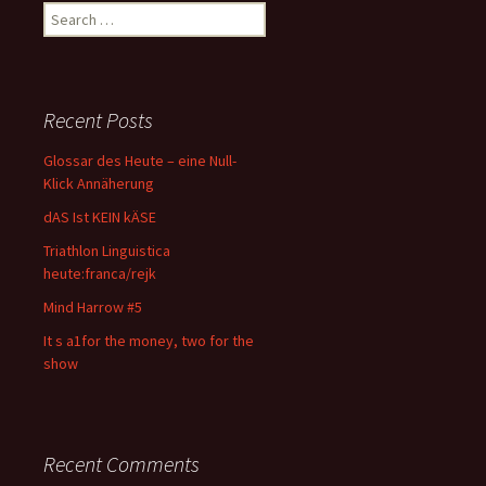
Search
for:
Recent Posts
Glossar des Heute – eine Null-
Klick Annäherung
dAS Ist KEIN kÄSE
Triathlon Linguistica
heute:franca/rejk
Mind Harrow #5
It s a1for the money, two for the
show
Recent Comments