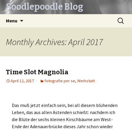
Soodlepoodle Blog
Skip
Search
Menu
to
for:
content
Monthly Archives: April 2017
Time Slot Magnolia
April 12, 2017
fotografie per se
,
Werkstatt
Das muß jetzt einfach sein, bei all diesem blühenden
Leben, das aus allen Astenden schießt: nachdem ich
die Blüte der sechs kleinen Kirschbäume am West-
Ende der Adenauerbrücke dieses Jahr schon wieder