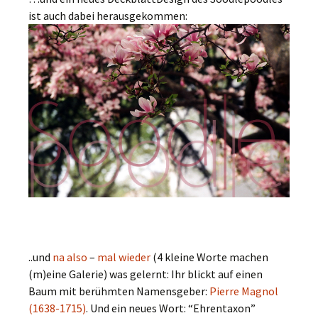
ist auch dabei herausgekommen:
..und
na
also
–
mal
wieder
(4 kleine Worte machen
(m)eine Galerie) was gelernt: Ihr blickt auf einen
Baum mit berühmten Namensgeber:
Pierre Magnol
(1638-1715)
. Und ein neues Wort: “Ehrentaxon”