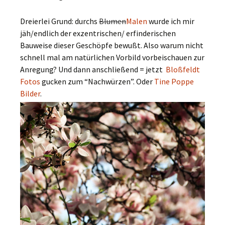
Dreierlei Grund: durchs
Blumen
Malen
wurde ich mir
jäh/endlich der exzentrischen/ erfinderischen
Bauweise dieser Geschöpfe bewußt. Also warum nicht
schnell mal am natürlichen Vorbild vorbeischauen zur
Anregung? Und dann anschließend = jetzt
Bloßfeldt
Fotos
gucken zum “Nachwürzen”. Oder
Tine Poppe
Bilder
.