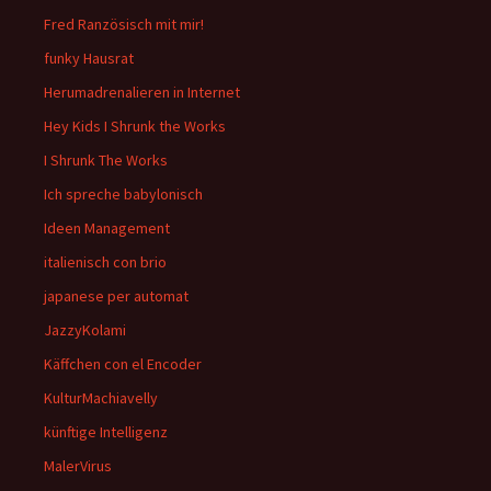
Fred Ranzösisch mit mir!
funky Hausrat
Herumadrenalieren in Internet
Hey Kids I Shrunk the Works
I Shrunk The Works
Ich spreche babylonisch
Ideen Management
italienisch con brio
japanese per automat
JazzyKolami
Käffchen con el Encoder
KulturMachiavelly
künftige Intelligenz
MalerVirus