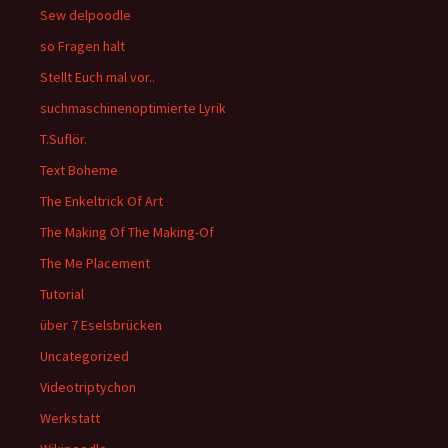
Sew delpoodle
so Fragen halt
Stellt Euch mal vor..
suchmaschinenoptimierte Lyrik
T.Suflör.
Text Boheme
The Enkeltrick Of Art
The Making Of The Making-Of
The Me Placement
Tutorial
über 7 Eselsbrücken
Uncategorized
Videotriptychon
Werkstatt