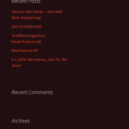
Recent Posts
Glossar des Heute – eine Null-
Klick Annäherung
dAS Ist KEIN kÄSE
Triathlon Linguistica
heute:franca/rejk
Mind Harrow #5
It s a1for the money, two for the
show
Recent Comments
Archives