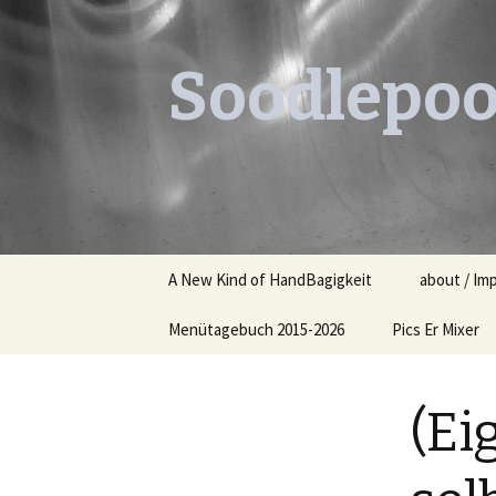
Soodlepoo
Skip
A New Kind of HandBagigkeit
about / Im
to
content
Menütagebuch 2015-2026
Pics Er Mixer
Menütagebuch 2015
(Ei
Menütagebuch 2016
Menütagebuch 2017