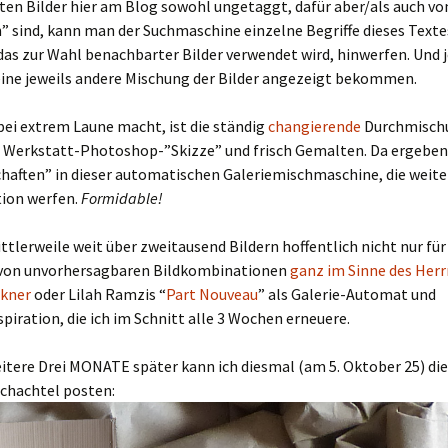
ten Bilder hier am Blog sowohl ungetaggt, dafür aber/als auch vo
 sind, kann man der Suchmaschine einzelne Begriffe dieses Textes 
das zur Wahl benachbarter Bilder verwendet wird, hinwerfen. Und 
ine jeweils andere Mischung der Bilder angezeigt bekommen.
ei extrem Laune macht, ist die ständig
changierende
Durchmisch
, Werkstatt-Photoshop-”Skizze” und frisch Gemalten. Da ergeben
haften” in dieser automatischen Galeriemischmaschine, die weit
tion werfen.
Formidable!
ittlerweile weit über zweitausend Bildern hoffentlich nicht nur für
von unvorhersagbaren Bildkombinationen
ganz im Sinne des Herr
kner
oder Lilah Ramzis “
Part Nouveau
” als Galerie-Automat und
spiration, die ich im Schnitt alle 3 Wochen erneuere.
tere Drei MONATE später kann ich diesmal (am 5. Oktober 25) die 
Schachtel posten: