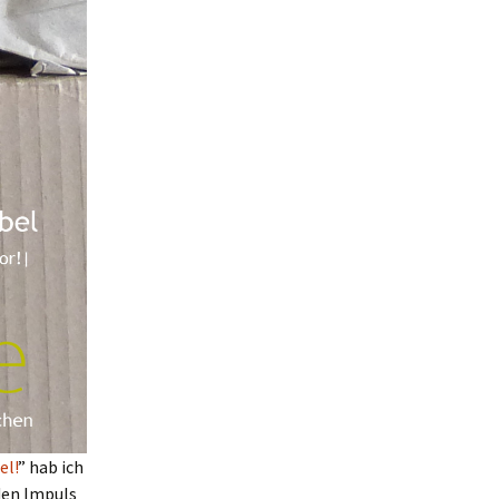
el!
” hab ich
den Impuls