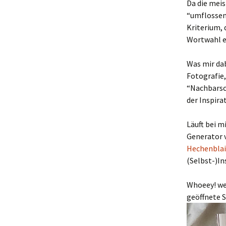
Da die meis
“umflossen”
Kriterium, 
Wortwahl e
Was mir dab
Fotografie
“Nachbarsc
der Inspira
Läuft bei m
Generator 
Hechenblai
(Selbst-)In
Whoeey! wei
geöffnete 