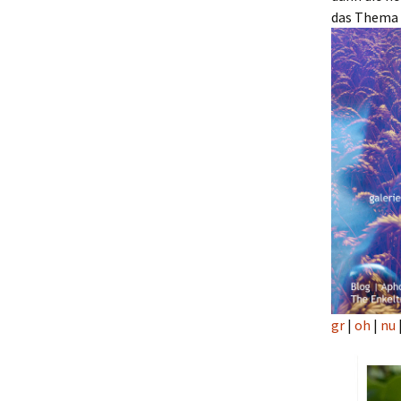
das Thema
gr
|
oh
|
nu