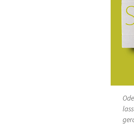
Ode
las
ger