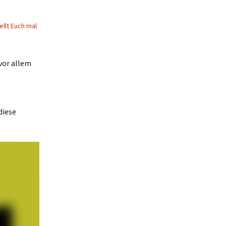
ellt Euch mal
vor allem
diese
m