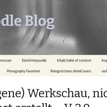
dle Blog
pressum
Einrichterpoodle
Inhalt/table of content
Ins
Pinxography Favoriten
Reingretchens KrimiCovers
Leh
ver
KrimiCover des Monats
Leh
Ill
gene) Werkschau, ni