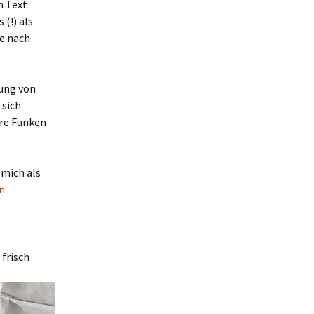
n Text
(!) als
je nach
ung von
 sich
ere Funken
 mich als
n
frisch