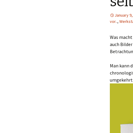
sel
Menütagebuch 2018
January 9,
vor..
,
Werkst
Menütagebuch 2019
Menütagebuch 2020
Was macht 
auch Bilder
Menütagebuch 2021
Betrachtun
Menütagebuch 2022
Man kann di
chronologis
Menütagebuch 2023
umgekehrten
Menütagebuch 2024
Menütagebuch 2025
Menütagebuch 2026