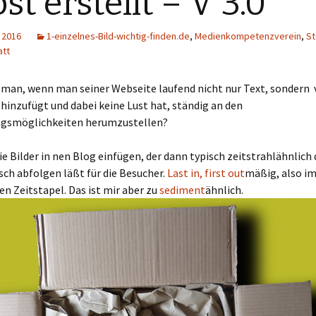
bst erstellt – V 3.0
 2016
1-einzelnes-Bild-wichtig-finden.de
,
Medienkompetenzverein
,
St
att
man, wenn man seiner Webseite laufend nicht nur Text, sondern 
 hinzufügt und dabei keine Lust hat, ständig an den
gsmöglichkeiten herumzustellen?
e Bilder in nen Blog einfügen, der dann typisch zeitstrahlähnlich 
ch abfolgen läßt für die Besucher.
Last in, first out
mäßig, also i
 Zeitstapel. Das ist mir aber zu
sediment
ähnlich.