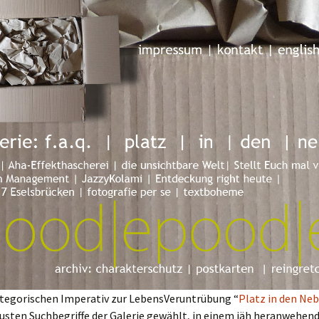
tegorischen Imperativ zur LebensVeruntrübung “
Platz
in
den
Neb
usten Suchbegriffe der Galerie gewählt, in einem jäh heranwehen