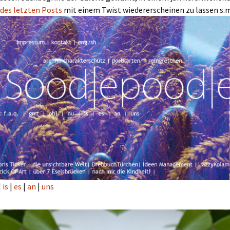
des letzten Posts
mit einem Twist wiedererscheinen zu lassen s.m.i
|
is
|
es
|
an
|
uns