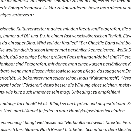
 für Ihr Interesse an unserem Lektorat! Zu Ihrem eingesandten Textent
erte Fotografenaquise ist klar zu konstatieren: bevor man diesen ver
niges verbessern :
ssionelle Kulturverwerter machen mit den Kreativen/Fotografen, die s
, immer auf DU-und-Du, in einem fast verschwörerischen Tonfall. Etwa
 da ein super Ding. Wird voll der Knaller.” “Der Chor/die Band wird be
 Die wollten dich ja schon immer mal persönlich kennenlernen. Weißt 
tlich, daß da einige Deiner größten Fans mitsingen/dabei sind??” etc
dankbar sind Fotografen, mit denen man einen kurzen persönlichen 
nbart- wenn man diesen nicht sowieso schon pflegt- das suggeriert Ern
eriosität. Je bekannter man selber schon ist als “Kulturmensch”, “Vera
promi oder “Förderer”, desto besser die Wirkung eines solchen, meist 
ens- wie kurz auch immer es sein mag! Unbedingt zu empfehlen!
endung: facebook” ist ok. Klingt so nach privat und unspektakulär. So
ns. Und: macht/kennt ja jeder: n paar Handyknipsefotos hochladen.
rennennung” klingt viel besser als “Herkunftsnachweis”. Direkter. Pers
alistisch beschlagen. Nach Respekt, Urheber, Schöpfung. Dem Meister