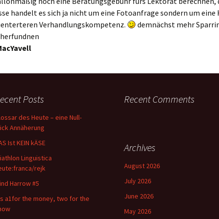
llonmäßig noch eine Beratungsgebühr fürs Lektorat berechnen, 
sse handelt es sich ja nicht um eine Fotoanfrage sondern um eine H
ienterteren Verhandlungskompetenz.
demnächst mehr Sparrin
cherfundnen
MacYavell
ecent Posts
Recent Comments
lossar des Heute – eine Null-
lick Annäherung
AS Ist KEIN kÄSE
Archives
riathlon Linguistica
August 2026
eute:franca/rejk
July 2026
ind Harrow #5
June 2026
t s a1for the money, two for the
how
May 2026