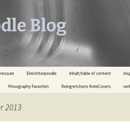
dle Blog
pressum
Einrichterpoodle
Inhalt/table of content
Ins
Pinxography Favoriten
Reingretchens KrimiCovers
Leh
ver
KrimiCover des Monats
Leh
Ill
r 2013