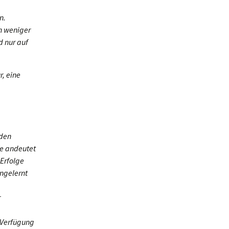
n.
ch weniger
d nur auf
r, eine
nden
ie andeutet
Erfolge
engelernt
r
r Verfügung