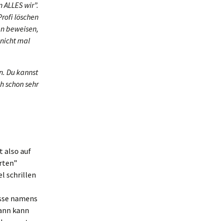
 ALLES wir”.
Profi löschen
en beweisen,
 nicht mal
n. Du kannst
ch schon sehr
 also auf
rten”
l schrillen
esse namens
Dann kann