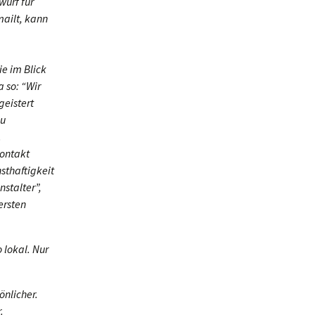
wurf für
mailt, kann
ie im Blick
 so: “Wir
geistert
Du
.
Kontakt
sthaftigkeit
nstalter”,
ersten
 lokal. Nur
önlicher.
.