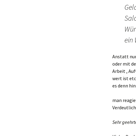
Geld
Sal
Wür
ein
Anstatt n
oder mit d
Arbeit , Au
wert ist et
es denn hin
man reagier
Verdeutliche
Sehr geehrt