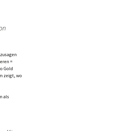
lon
uzusagen
eren =
to Gold
m zeigt, wo
n als