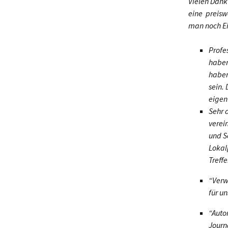
Vielen Dank
eine preisw
man noch Ei
Profe
haben
haben
sein.
eigen
Sehr 
verei
und S
Lokal
Treff
“Verw
für u
“Auto
Journ