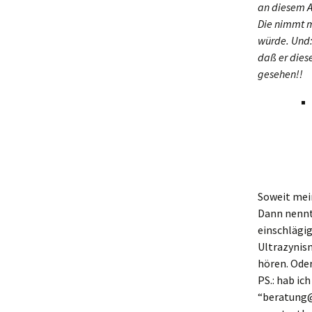
an diesem A
Die nimmt ma
würde. Und:
daß er dies
gesehen!!
Soweit mei
Dann nennt
einschlägig
Ultrazynism
hören. Oder
PS.: hab i
“beratung@