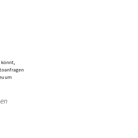
 könnt,
otoanfragen
Neu um
sen