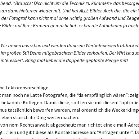
bend. “Brauchst Dich nicht um die Technik zu kümmern- das besorgen
n dann hinterher wieder mit. Und hat ALLE Bilder. Auch die, die ein 
 der Fotograf kann nicht mal ohne richtig großen Aufwand und Zeug
e Bilder auf Ihrer Kamera gemacht hat- er hat die Aufnahmen ja auch
Wir freuen uns schon und werden dann ein Werbefeuerwerk abfackel
im großen Stil Deine mitgebrachten Bilder verkaufen. Der Wirt ist au
interessiert. Bring mal lieber die doppelte geplante Menge mit!
ne Lektorenvorschläge.
 man noch ne Latte Fotografen, die “da empfänglich wären”: zeigt
 bekannte Kollegen. Damit diese, sollten sie mit diesem “optimie
us tatsächlich beworfen werden, mal ordentlich die Weckerklinge
 eben stoisch ihr Ding weitermachen.
ch von nem Rechtsanwalt abgeschaut: man richtet eine e mail-Adr
…” ein und gibt diese als Kontaktadresse an: “Anfragen unter”. 