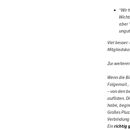
“Wir 
Wicht
aber 
ungut
Viel besser:
Mitgliedskar
Zur weitere
Wenn die Bi
Folgemail , 
– von den b
auflisten. 
habe, begnü
Großes Plus
Verbindung 
Ein
richtig 