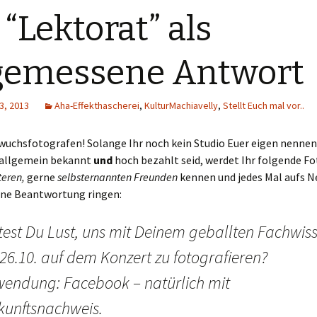
 “Lektorat” als
gemessene Antwort
3, 2013
Aha-Effekthascherei
,
KulturMachiavelly
,
Stellt Euch mal vor..
wuchsfotografen! Solange Ihr noch kein Studio Euer eigen nennen
 allgemein bekannt
und
hoch bezahlt seid, werdet Ihr folgende F
teren,
gerne
selbsternannten Freunden
kennen und jedes Mal aufs 
ne Beantwortung ringen:
test Du Lust, uns mit Deinem geballten Fachwis
26.10. auf dem Konzert zu fotografieren?
wendung: Facebook – natürlich mit
kunftsnachweis.