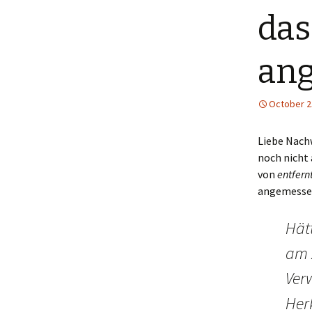
das
Menütagebuch 2018
Menütagebuch 2019
an
Menütagebuch 2020
October 2
Menütagebuch 2021
Liebe Nach
Menütagebuch 2022
noch nicht
von
entfern
Menütagebuch 2023
angemesse
Menütagebuch 2024
Hät
Menütagebuch 2025
am 
Menütagebuch 2026
Ver
Her