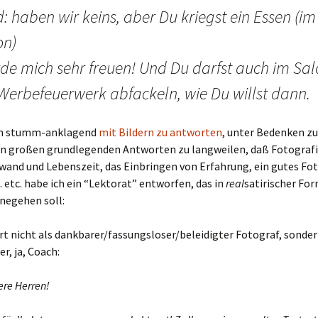
: haben wir keins, aber Du kriegst ein Essen (im
on)
de mich sehr freuen! Und Du darfst auch im Sa
 Werbefeuerwerk abfackeln, wie Du willst dann.
un stumm-anklagend
mit Bildern zu antworten
, unter Bedenken z
en großen grundlegenden Antworten zu langweilen, daß Fotografi
fwand und Lebenszeit, das Einbringen von Erfahrung, ein gutes Fo
c. etc. habe ich ein “Lektorat” entworfen, das in
real
satirischer For
negehen soll:
t nicht als dankbarer/fassungsloser/beleidigter Fotograf, sonder
r, ja, Coach:
ere Herren!