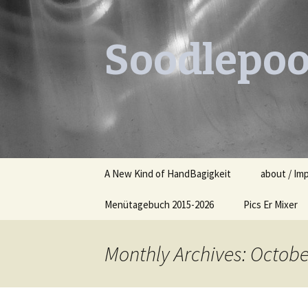
Soodlepoo
Skip
A New Kind of HandBagigkeit
about / Im
to
content
Menütagebuch 2015-2026
Pics Er Mixer
Menütagebuch 2015
Monthly Archives: Octobe
Menütagebuch 2016
Menütagebuch 2017