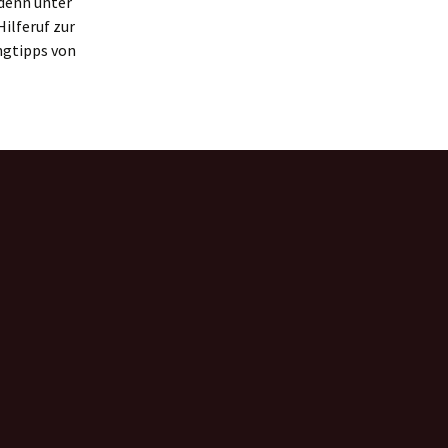
denn unter
ilferuf zur
gtipps von