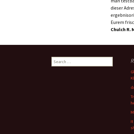
man testba
dieser Adre
ergebnisor
Eurem fris
Chulch R. 
Search
R
for:
G
K
d
T
h
M
I
s