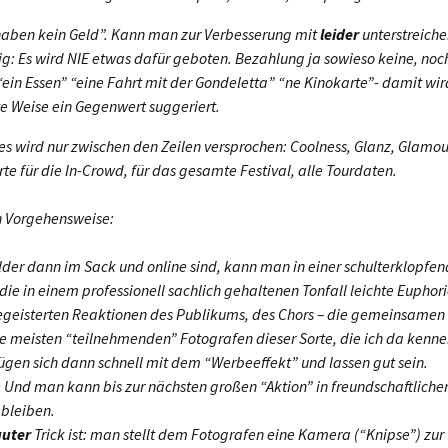
haben kein Geld”. Kann man zur Verbesserung mit
leider
unterstreiche
ig: Es wird NIE etwas dafür geboten. Bezahlung ja sowieso keine, no
“ein Essen” “eine Fahrt mit der Gondeletta” “ne Kinokarte”- damit wir
e Weise ein Gegenwert suggeriert.
 es wird nur zwischen den Zeilen versprochen: Coolness, Glanz, Glamou
te für die In-Crowd, für das gesamte Festival, alle Tourdaten.
n Vorgehensweise:
lder dann im Sack und online sind, kann man in einer schulterklopfe
die in einem professionell sachlich gehaltenen Tonfall leichte Euphor
egeisterten Reaktionen des Publikums, des Chors – die gemeinsamen 
Die meisten “teilnehmenden” Fotografen dieser Sorte, die ich da kenn
gen sich dann schnell mit dem “Werbeeffekt” und lassen gut sein.
: Und man kann bis zur nächsten großen “Aktion” in freundschaftliche
bleiben.
guter
Trick ist: man stellt dem Fotografen eine Kamera (“Knipse”) zu