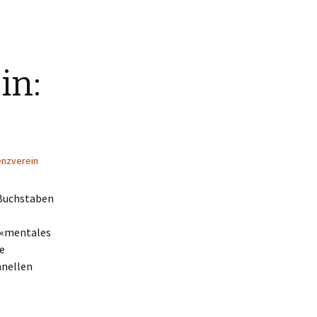
in:
nzverein
s Buchstaben
r «mentales
e
hnellen