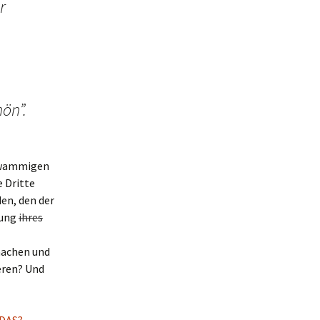
r
ön”.
hwammigen
e Dritte
en, den der
tung
ihres
machen und
eren? Und