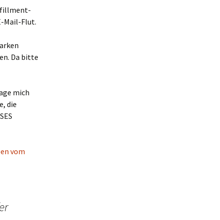
fillment-
-Mail-Flut.
marken
en. Da bitte
frage mich
, die
ESES
gen vom
er