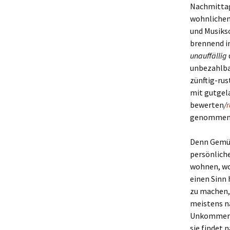
Nachmittage
wohnlichen/
und Musiksc
brennend i
unauffällig
unbezahlba
zünftig-ru
mit gutgel
bewerten
/
r
genommen
Denn Gemütl
persönlich
wohnen, wo 
einen Sinn 
zu machen, 
meistens na
Unkommerzi
sie findet 