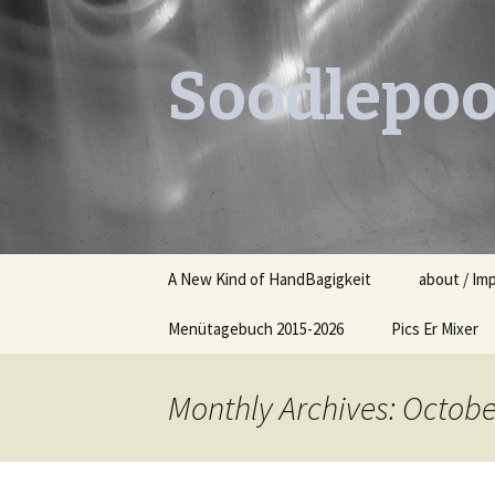
Soodlepoo
Skip
A New Kind of HandBagigkeit
about / Im
to
content
Menütagebuch 2015-2026
Pics Er Mixer
Menütagebuch 2015
Monthly Archives: Octobe
Menütagebuch 2016
Menütagebuch 2017