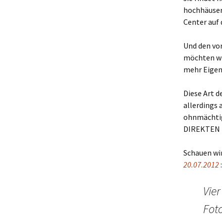
hochhäuser
Center auf 
Und den vo
möchten wir
mehr Eigen
Diese Art de
allerdings 
ohnmächtig 
DIREKTEN 
Schauen wir
20.07.2012
:
Vie
Foto