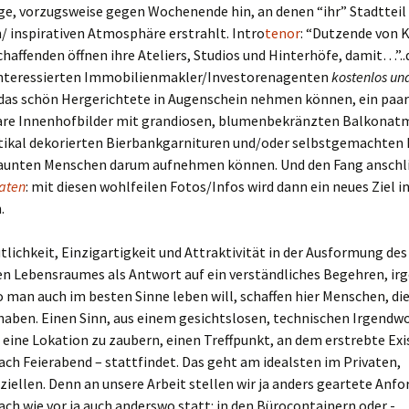
, vorzugsweise gegen Wochenende hin, an denen “ihr” Stadtteil i
 inspirativen Atmosphäre erstrahlt. Intro
tenor
: “Dutzende von 
haffenden öffnen ihre Ateliers, Studios und Hinterhöfe, damit…”..
nteressierten Immobilienmakler/Investorenagenten
kostenlos un
das schön Hergerichtete in Augenschein nehmen können, ein paar
re Innenhofbilder mit grandiosen, blumenbekränzten Balkonat
stikal dekorierten Bierbankgarnituren und/oder selbstgemachten
aunten Menschen darum aufnehmen können. Und den Fang anschl
aten
: mit diesen wohlfeilen Fotos/Infos wird dann ein neues Ziel in
.
ichkeit, Einzigartigkeit und Attraktivität in der Ausformung des
en Lebensraumes als Antwort auf ein verständliches Begehren, ir
man auch im besten Sinne leben will, schaffen hier Menschen, die
haben. Einen Sinn, aus einem gesichtslosen, technischen Irgendw
eine Lokation zu zaubern, einen Treffpunkt, an dem erstrebte Ex
ch Feierabend – stattfindet. Das geht am idealsten im Privaten,
ellen. Denn an unsere Arbeit stellen wir ja anders geartete Anfo
nach wie vor ja auch anderswo statt: in den Bürocontainern oder -