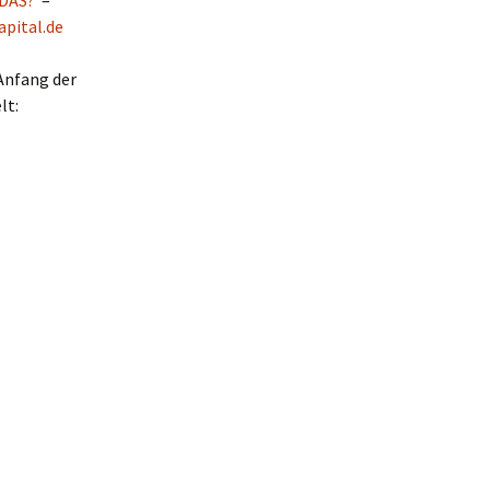
 DAS?
–
pital.de
Anfang der
lt: