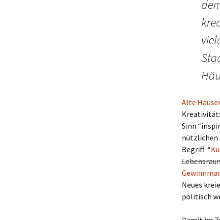
dem
krea
viel
Sta
Häu
Alte Häuse
Kreativitä
Sinn “inspi
nützlichen 
Begriff “
Ku
Lebensrau
Gewinnma
Neues kre
politisch 