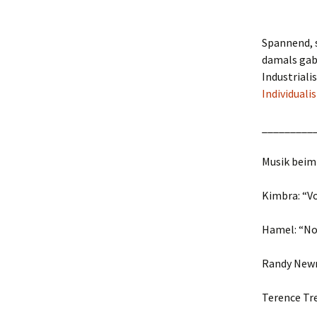
Spannend, 
damals gab
Industriali
Individuali
_________
Musik beim
Kimbra: “V
Hamel: “No
Randy Newm
Terence Tre