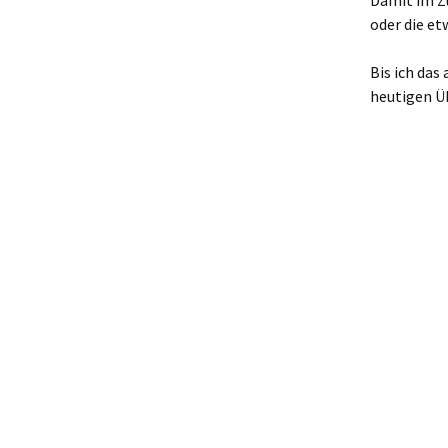
Damit im 
oder die et
Bis ich das
heutigen Üb