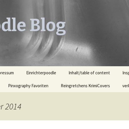
dle Blog
pressum
Einrichterpoodle
Inhalt/table of content
Ins
Pinxography Favoriten
Reingretchens KrimiCovers
Leh
ver
KrimiCover des Monats
Leh
Ill
r 2014