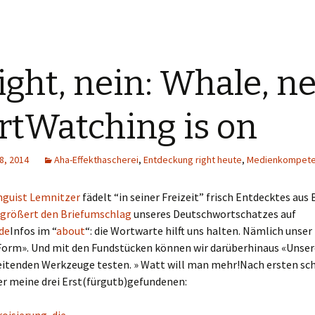
ght, nein: Whale, ne
tWatching is on
8, 2014
Aha-Effekthascherei
,
Entdeckung right heute
,
Medienkompete
nguist Lemnitzer
fädelt “in seiner Freizeit” frisch Entdecktes au
rgrößert den Briefumschlag
unseres Deutschwortschatzes auf
de
Infos im “
about
“: die Wortwarte hilft uns halten. Nämlich unse
 Form». Und mit den Fundstücken können wir darüberhinaus «Unser
eitenden Werkzeuge testen. » Watt will man mehr!Nach ersten sc
er meine drei Erst(fürgutb)gefundenen: