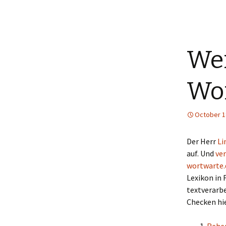
Wei
Wor
October 1
Der Herr
Li
auf. Und
ve
wortwarte.
Lexikon in
textverarb
Checken hi