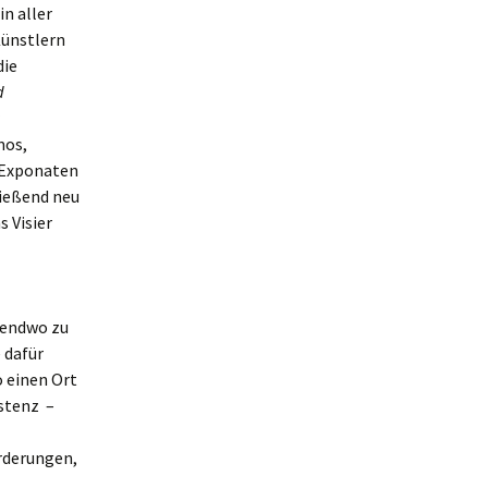
n aller
Künstlern
die
d
mos,
 Exponaten
ießend neu
s Visier
gendwo zu
 dafür
o einen Ort
istenz –
rderungen,