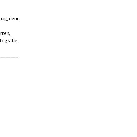
 mag, denn
rten,
otografie..
________