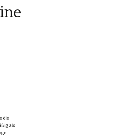
eine
e die
ßig als
ange