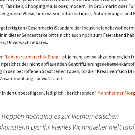
n, Fabriken, Shopping Malls oder, modern: im Großmarkt oder Ful
der grünen Wiese, umtost von Informations-, Anforderungs- und E
rgefertigten (Geschmacks)Standard der Industrielandbewohner
 in dieser Sendestärke bitte nicht auch noch zum Feierabend hab
es, Unverwechselbares.
r “
Lebensraumerschließung
” ist ja nicht per se abzulehnen, ich 
angesichts der nicht abflauenden Gentrifizierungs
debatten
kämpfe
in den betroffenen Stadtteilen toben, ob die “Kreativen”sich DI
Zusammenhangs bewußt sind.
 in den unbeteiligten, lediglich “berichtenden”
Mannheimer Mor
r Treppen hochging es zur vietnamesischen
künstlerin Lys: Ihr kleines Wohnatelier hielt tapf