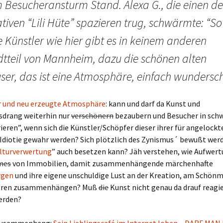
 Besucheransturm Stand. Alexa G., die einen de
tiven “Lili Hüte” spazieren trug, schwärmte: “So
e Künstler wie hier gibt es in keinem anderen
dtteil von Mannheim, dazu die schönen alten
ser, das ist eine Atmosphäre, einfach wundersch
r und neu erzeugte Atmosphäre
: kann und darf da Kunst und
tsdrang weiterhin nur
verschönern
bezaubern und Besucher in sc
rieren”, wenn sich die Künstler/Schöpfer dieser ihrer für angelockt
Idiotie gewahr werden? Sich plötzlich des Zynismus´ bewußt werd
lturverwertung
” auch besetzen kann? Jäh verstehen, wie Aufwer
mes
von Immobilien, damit zusammenhängende märchenhafte
rgen
und ihre eigene unschuldige Lust an der Kreation, am Schön
ieren zusammenhängen? Muß
die
Kunst nicht genau da drauf reagi
werden?