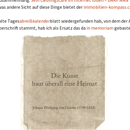
Zusammenhang:
Sein Lieblingscafé im Internet loben – DARF MAN
was andere Sicht auf diese Dinge bietet der
immobilien-kompass.ca
 alte Tages
abreißkalender
blatt wiedergefunden hab, von dem der 
erschrift stammt, hab ich als Ersatz das da
in memoriam
gebaste