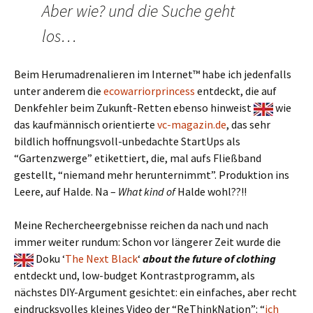
Aber wie? und die Suche geht
los…
Beim Herumadrenalieren im Internet™ habe ich jedenfalls
unter anderem die
ecowarriorprincess
entdeckt, die auf
Denkfehler beim Zukunft-Retten ebenso hinweist
wie
das kaufmännisch orientierte
vc-magazin.de
, das sehr
bildlich hoffnungsvoll-unbedachte StartUps als
“Gartenzwerge” etikettiert, die, mal aufs Fließband
gestellt, “niemand mehr herunternimmt”. Produktion ins
Leere, auf Halde. Na –
What kind of
Halde wohl??!!
Meine Rechercheergebnisse reichen da nach und nach
immer weiter rundum: Schon vor längerer Zeit wurde die
Doku ‘
The Next Black
‘
about the future of clothing
entdeckt und, low-budget Kontrastprogramm, als
nächstes DIY-Argument gesichtet: ein einfaches, aber recht
eindrucksvolles kleines Video der “ReThinkNation”: “
ich