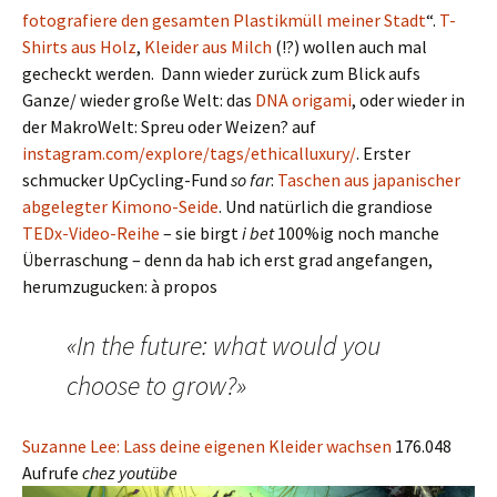
fotografiere den gesamten Plastikmüll meiner Stadt
“.
T-
Shirts aus Holz
,
Kleider aus Milch
(!?) wollen auch mal
gecheckt werden. Dann wieder zurück zum Blick aufs
Ganze/ wieder große Welt: das
DNA origami
, oder wieder in
der MakroWelt: Spreu oder Weizen? auf
instagram.com/explore/tags/ethicalluxury/
. Erster
schmucker UpCycling-Fund
so far
:
Taschen aus japanischer
abgelegter Kimono-Seide
. Und natürlich die grandiose
TEDx-Video-Reihe
– sie birgt
i bet
100%ig noch manche
Überraschung – denn da hab ich erst grad angefangen,
herumzugucken: à propos
«In the future: what would you
choose to grow?»
Suzanne Lee: Lass deine eigenen Kleider wachsen
176.048
Aufrufe
chez youtübe