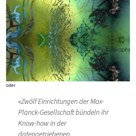
oder
«Zwölf Einrichtungen der Max-
Planck-Gesellschaft bündeln ihr
Know-how in der
datengetriebenen