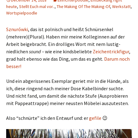
December 14, 2018
Einrichterpoodle
,
Entdeckung right
heute
,
Stellt Euch mal vor..
,
The Making Of The Making-Of
,
Werkstatt
,
Wortspielpoodle
Sznurówki
, das ist polnisch und heißt Schnürsenkel
(mehrere)(Plural). Haben mir meine Kolleginnen auf der
Arbeit beigebracht. Ein drolliges Wort mit nem lustig-
niedlichen
sound –
wie eine kindsbeliebte
Zeichentrickfigur
,
grad halt ebenso wie das Ding, um das es geht.
Darum noch
besser!
Und ein abgerissenes Exemplar geriet mir in die Hände, als
ich, diese ringend nach meiner Dose Kabelbinder suchte.
Und nicht fand, um damit die nächste Stufe (Ausprobieren
mit Pappeattrappe) meiner neusten Möbelei auszutesten.
Also “schnürte” ich den Entwurf und: er
gefile
😉