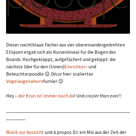
Dieser nachtblaue Fächer aus vier übereinandergedrehten
Ellipsen ergab sich als Kurvenlineal für die Bögen des
Boards. Hochgeklappt, aufgefächert und gekippt: die
nächste Idee für den (Innen)
Einrichter
– und
Beleuchterpoodle 😉
Décor
hier: scaliertes
Vogelaugenahorn
furnier 😉
Hey –
der Kran ist immer noch da
! Und
crazier than ever!!
___________________________________________________
________
Musik zur Aussicht
und à propos DJ: ein Mix aus der Zeit der