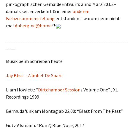
pinxographischen GemäldeEntwurfs anno März 2015 –
damals seitenverkehrt & in einer
anderen
Farbzusammenstellung
entstanden – warum denn nicht
mal
Aubergine@home
?!:
___________________________________________________
____
Musik beim Schreiben heute:
Jay Bliss – Zâmbet De Soare
Liam Howlett: “
Dirtchamber Session
s Volume One” , XL
Recordings 1999
Bermudafunk am Montag ab 22.00: “Blast From The Past”
Götz Alsmann: “Rom”, Blue Note, 2017