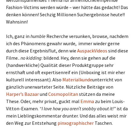
weltumspannendes Thema für ärmelhochkrempelnde
Fashion-Victims werden würde – wer hätte das gedacht! Das
denken können! Sechzig Millionen Suchergebnisse heute!!
Wahnsinn!
Ich, ganz in
humble
Recherche versunken, browse, nachdem
ich des Phänomens gewahr wurde, immer wieder gerne
durch diese Ergebnisflut, denn wie
AuspackVideos
sind diese
Filme..
no kidding
: bildend. Hey, denn sie gehen auf die
(handwerkliche) Qualität dieser Produktgruppe sehr
ernsthaft und oft expertisenreif ein (Unboxing ist mir eher
kulturell interessant). Also
Materialkunde
unterricht von
gänzlich unerwarteter Seite. Nützliche Beiträge von
Harper’s Bazaar
und
Cosmopolitan
stützen da meine
These. Oder, mehr privat, guckt mal
Emma
zu beim Louis-
Vitton-Examen.
“I
love how you aren’t snobby about it!”
ist da
mein Lieblingskommentar drunter. Und das alles weist mir
den Weg zur Entstehung
pinxographischer
Taschen.