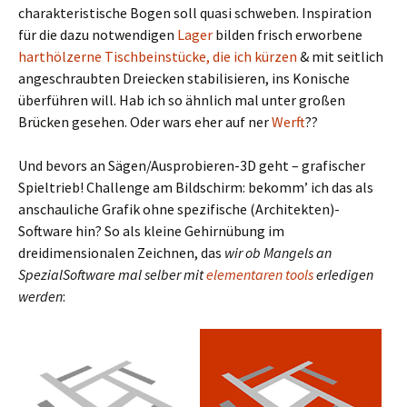
charakteristische Bogen soll quasi schweben. Inspiration
für die dazu notwendigen
Lager
bilden frisch erworbene
harthölzerne Tischbeinstücke, die ich kürzen
& mit seitlich
angeschraubten Dreiecken stabilisieren, ins Konische
überführen will. Hab ich so ähnlich mal unter großen
Brücken gesehen. Oder wars eher auf ner
Werft
??
Und bevors an Sägen/Ausprobieren-3D geht – grafischer
Spieltrieb! Challenge am Bildschirm: bekomm’ ich das als
anschauliche Grafik ohne spezifische (Architekten)-
Software hin? So als kleine Gehirnübung im
dreidimensionalen Zeichnen, das
wir ob Mangels an
SpezialSoftware mal selber mit
elementaren tools
erledigen
werden
: