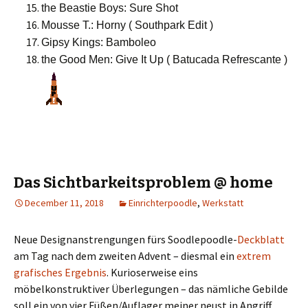
the Beastie Boys: Sure Shot
Mousse T.: Horny ( Southpark Edit )
Gipsy Kings: Bamboleo
the Good Men: Give It Up ( Batucada Refrescante )
Das Sichtbarkeitsproblem @ home
December 11, 2018
Einrichterpoodle
,
Werkstatt
Neue Designanstrengungen fürs Soodlepoodle-
Deckblatt
am Tag nach dem zweiten Advent – diesmal ein
extrem
grafisches Ergebnis
. Kurioserweise eins
möbelkonstruktiver Überlegungen – das nämliche Gebilde
soll ein von vier Füßen/Auflager meiner neust in Angriff