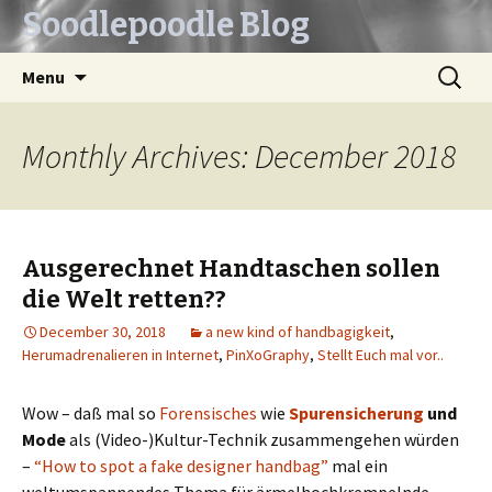
Soodlepoodle Blog
Skip
Search
Menu
to
for:
content
Monthly Archives: December 2018
Ausgerechnet Handtaschen sollen
die Welt retten??
December 30, 2018
a new kind of handbagigkeit
,
Herumadrenalieren in Internet
,
PinXoGraphy
,
Stellt Euch mal vor..
Wow – daß mal so
Forensisches
wie
Spurensicherung
und
Mode
als (Video-)Kultur-Technik zusammengehen würden
–
“How to spot a fake designer handbag”
mal ein