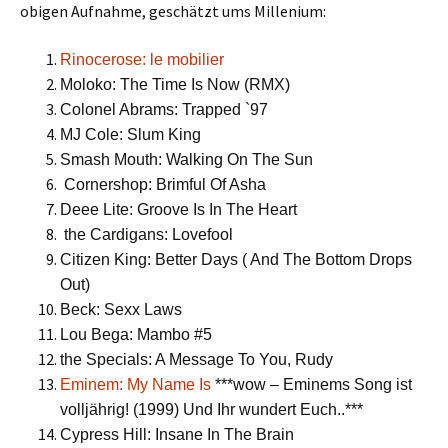
obigen Aufnahme, geschätzt ums Millenium:
Rinocerose: le mobilier
Moloko: The Time Is Now (RMX)
Colonel Abrams: Trapped `97
MJ Cole: Slum King
Smash Mouth: Walking On The Sun
Cornershop: Brimful Of Asha
Deee Lite: Groove Is In The Heart
the Cardigans: Lovefool
Citizen King: Better Days ( And The Bottom Drops
Out)
Beck: Sexx Laws
Lou Bega: Mambo #5
the Specials: A Message To You, Rudy
Eminem: My Name Is
***wow – Eminems Song ist
volljährig! (1999) Und Ihr wundert Euch..***
Cypress Hill: Insane In The Brain