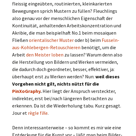
fleissig eingeübten, routinierten, kleinkarierten
Bewegungen sprich Mustern zu füllen? Fleuchlings
also genau vor der menschlichen Eigenschaft der
Kontinuität, anhaltenden Arbeitskonzentration und
Akribie, die man beispielhaft No.1 beim mosaiquen
Fließen
orientalischer Muster
oder b) beim
Fusseln-
aus-Kohlebergen-Retouschieren
benötigt, um die
Arbeit
den Meister loben
zu lassen? Warum denn also
die Herstellung von Bildern und Werken vermeiden,
die dadurch doch geordneter, besser, effektiver, ja:
überhaupt erst zu Werken werden? Nun:
weil dieses
Vorgehen nicht gilt, nichts nützt für die
PinXoGraphy
.
Hier liegt der Anspruch versteckter,
indirekter, erst bei/nach längeren Betrachten zu
erkennen. Da ist die Wiederholung tabu. Kurz gesagt.
Jour et
règle fiXe
.
Denn interessanterweise – so kommt es mir wie eine
Entdeckung für die Kunst vor – läßt man beim Bilder-