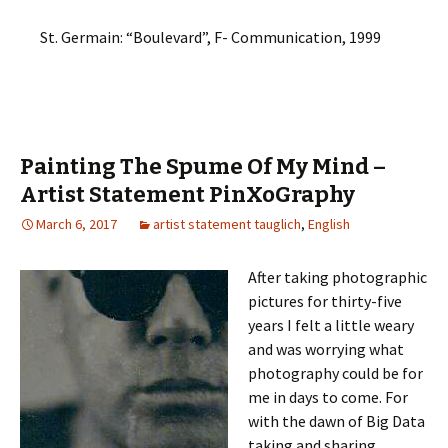
St. Germain: “Boulevard”, F- Communication, 1999
Painting The Spume Of My Mind –
Artist Statement PinXoGraphy
March 6, 2017
artist statement tauglich
,
English
After taking photographic
pictures for thirty-five
years I felt a little weary
and was worrying what
photography could be for
me in days to come. For
with the dawn of Big Data
taking and sharing