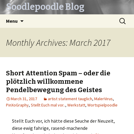
Soodlepoodle Blog
Skip
Search
Menu
to
for:
content
Monthly Archives: March 2017
Short Attention Spam – oder die
plötzlich willkommene
Pendelbewegung des Geistes
March 31, 2017
artist statement tauglich
,
MalerVirus
,
PinXoGraphy
,
Stellt Euch mal vor..
,
Werkstatt
,
Wortspielpoodle
Stellt Euch vor, ich hätte diese Seuche der Neuzeit,
diese ewig fahrige, rasend-machende