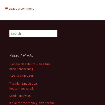
Leave a comment
Search
for:
Recent Posts
Glossar des Heute – eine Null-
Klick Annäherung
dAS Ist KEIN kÄSE
Triathlon Linguistica
heute:franca/rejk
Mind Harrow #5
It s a1for the money, two for the