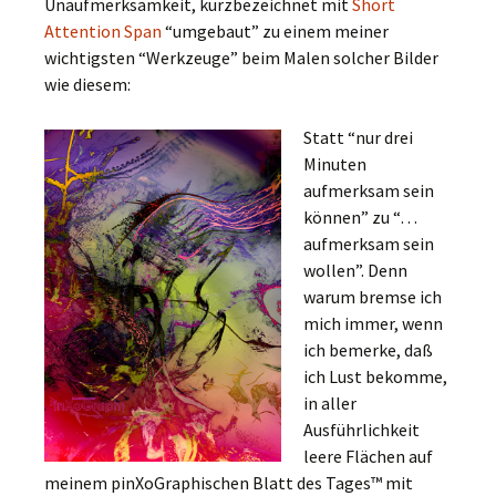
Unaufmerksamkeit, kurzbezeichnet mit
Short
Attention Span
“umgebaut” zu einem meiner
wichtigsten “Werkzeuge” beim Malen solcher Bilder
wie diesem:
Statt “nur drei
Minuten
aufmerksam sein
können” zu “…
aufmerksam sein
wollen”. Denn
warum bremse ich
mich immer, wenn
ich bemerke, daß
ich Lust bekomme,
in aller
Ausführlichkeit
leere Flächen auf
meinem pinXoGraphischen Blatt des Tages™ mit