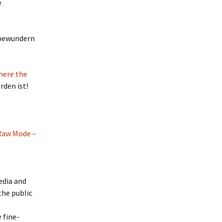
e
 bewundern
here the
den ist!
 Raw Mode –
edia and
the public
 fine-