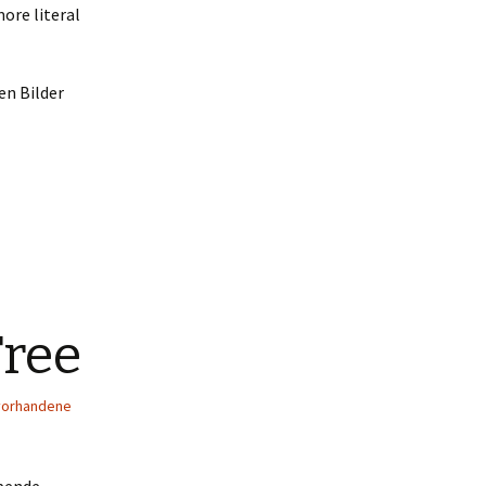
ore literal
en Bilder
Tree
vorhandene