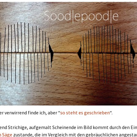
r verwirrend finde ich, aber “
so steht es geschrieben
“.
end Strichige, aufgemalt Scheinende im Bild kommt durch den Ein
n Säge
zustande, die im Vergleich mit den gebräuchlichen anges