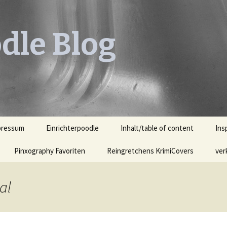
dle Blog
pressum
Einrichterpoodle
Inhalt/table of content
Ins
Pinxography Favoriten
Reingretchens KrimiCovers
Leh
ver
KrimiCover des Monats
Leh
Ill
al