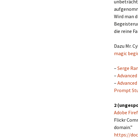
unbeträcht
aufgenomme
Wird man d
Begeisteru
die reine F
Dazu Mr. C
magic begi
–
Serge Ra
–
Advanced 
–
Advanced 
Prompt Stu
2 (ungespo
Adobe Firef
Flickr Comm
domain.”
https://do