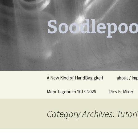
Soodlepoo
Skip
A New Kind of HandBagigkeit
about / Im
to
content
Menütagebuch 2015-2026
Pics Er Mixer
Menütagebuch 2015
Category Archives: Tutori
Menütagebuch 2016
Menütagebuch 2017