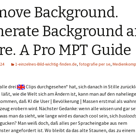
ove Background.
erate Background 
e. A Pro MPT Guide
024
1-einzelnes-Bild-wichtig-finden.de
,
fotografie per se
,
Medienkomp
lle drei
Clips durchgesehen* hat, sich danach in Stille zurück
läßt, wie die Welt sich am Ändern ist, kann man auf den nahelieg
ommen, daß KI die User | Bevölkerung | Massen erstmal als wahns
eug erobern wird. Nächster Gedanke: wenn alle wissen und gar se
as man da sieht, wie lange wird es danach cool sein, sich
busload
ugucken? Man weiß doch, daß alles per Spracheingabe aus nem
er angefordert ist. Wo bleibt da das alte Staunen, das zu einem