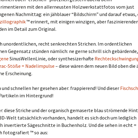
imentieren mit den allerneusten Holzwerkstattfotos vom just
genen Nachmittag: ein jähblauer “Bildschirm” und darauf etwas,
zillographik
™ erinnert, mit einigen winzigen, aber faszinierende
en im Detail zum Original.
h unordentlichen, recht senkrechten Strichen. Im ordentlichen
hen Gegensatz stünden nämlich: ne gerne schrill sich gebärdende
gene
SinusWellenLinie, oder synthesizerhafte
Rechteckschwingun
rac-Stöße = Nadelimpulse
– diese wären dem neuen Bild oben die 
he Erscheinung.
und schnellen her gesehen aber: frappierend! Und dieser
Fischsc
artikeln im Hintergrund!
r
: diese Striche und der organisch gemaserte blau strömende Hin
r 3D-Welt tatsächlich vorhanden, handelt es sich doch um lediglich
h invertierte Sägeschnitte in Buchenholz. Und die sehen in echt =
h fotografiert ™ so aus: