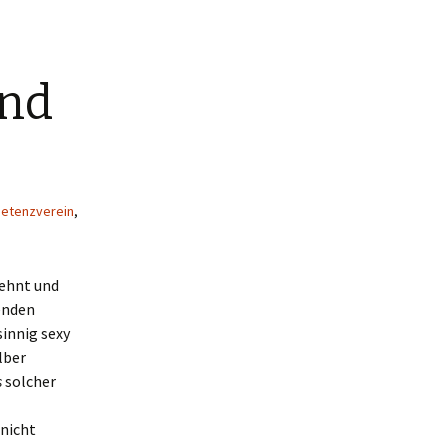
and
etenzverein
,
lehnt und
enden
innig sexy
lber
s
solcher
 nicht