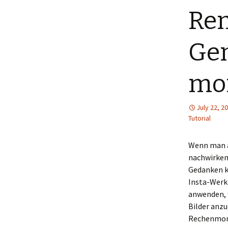
Rem
Menütagebuch 2018
Menütagebuch 2019
Gen
Menütagebuch 2020
mor
Menütagebuch 2021
Menütagebuch 2022
July 22, 2
Tutorial
Menütagebuch 2023
Wenn man a
Menütagebuch 2024
nachwirken 
Gedanken k
Menütagebuch 2025
Insta-Werkz
anwenden, w
Menütagebuch 2026
Bilder anz
Rechenmonst