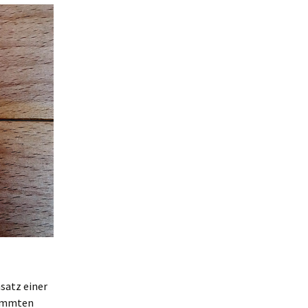
satz einer
tammten