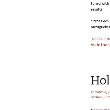
tuned with 
results.
* trotz des
anzugucken
..und nun 
Art in the 
Hol
March 8, 
Sachen!
,
Tuto