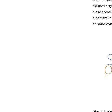
Manchemal,
meines eig
diese soodl
alter Brau
anhand von
Dieses Phä