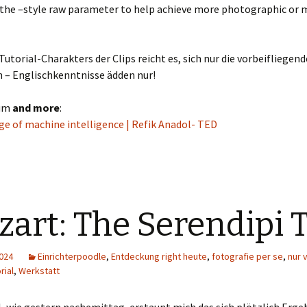
the –style raw parameter to help achieve more photographic or m
 Tutorial-Charakters der Clips reicht es, sich nur die vorbeifliegend
 – Englischkenntnisse ädden nur!
zum
and more
:
age of machine intelligence | Refik Anadol- TED
zart: The Serendipi 
2024
Einrichterpoodle
,
Entdeckung right heute
,
fotografie per se
,
nur 
rial
,
Werkstatt