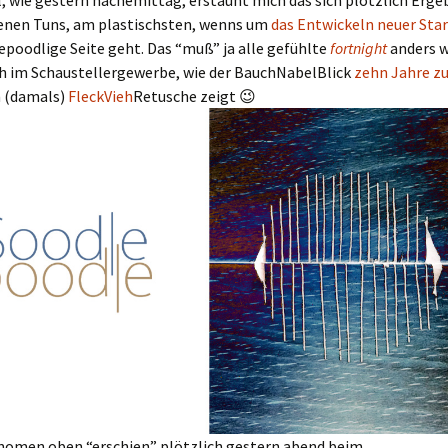
 wie gestern nachemittag, erstaunt mich das sich plötzlich Erg
enen Tuns, am plastischsten, wenns um
das Entwickeln neuer Star
epoodlige Seite geht. Das “muß” ja alle gefühlte
fortnight
anders w
ch im Schaustellergewerbe, wie der BauchNabelBlick
zehn Jahre z
 (damals)
FleckVieh
Retusche zeigt 😉
nomen oben “erschien” plötzlich gestern abend beim