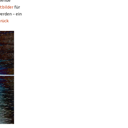
ebende
tbilder
für
erden – ein
urück