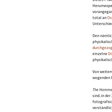
Herumexper
vorangegan
total an
Os
Unterschied
Den nämlic
physikalisc
durchgezo
einzelne
Di
physikalisc
Von weitem 
wogenden P
The Hamme
sind..in de
fotografisc
verständlic