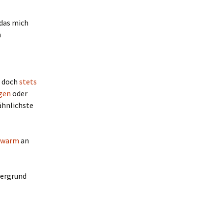
 das mich
n
, doch
stets
gen
oder
ähnlichste
hwarm
an
tergrund