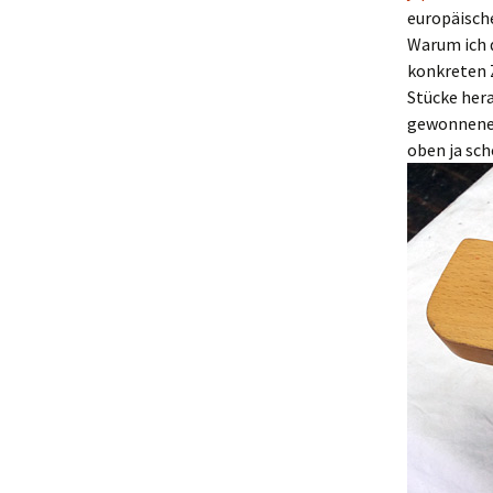
europäisch
Warum ich 
konkreten Z
Stücke hera
gewonnen
oben ja sc