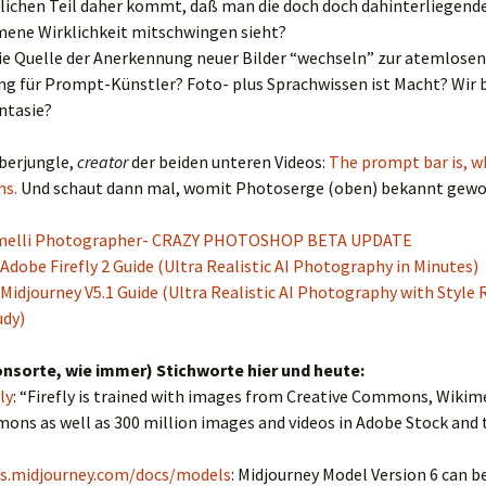
lichen Teil daher kommt, daß man die doch doch dahinterliegend
ne Wirklichkeit mitschwingen sieht?
ie Quelle der Anerkennung neuer Bilder “wechseln” zur atemlosen
ng für Prompt-Künstler? Foto- plus Sprachwissen ist Macht? Wir
antasie?
yberjungle,
creator
der beiden unteren Videos:
The prompt bar is, w
ns.
Und schaut dann mal, womit Photoserge (oben) bekannt gewor
melli Photographer- CRAZY PHOTOSHOP BETA UPDATE
Adobe Firefly 2 Guide (Ultra Realistic AI Photography in Minutes)
Midjourney V5.1 Guide (Ultra Realistic AI Photography with Style
dy)
nsorte, wie immer) Stichworte hier und heute:
ly
: “Firefly is trained with images from Creative Commons, Wikim
ons as well as 300 million images and videos in Adobe Stock and 
cs.midjourney.com/docs/models
: Midjourney Model Version 6 can be