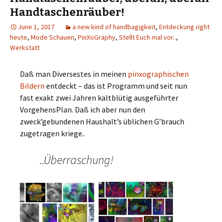
Handtaschenräuber!
June 1, 2017
a new kind of handbagigkeit
,
Entdeckung right
heute
,
Mode Schauen
,
PinXoGraphy
,
Stellt Euch mal vor..
,
Werkstatt
Daß man Diversestes in meinen
pinxographischen
Bildern
entdeckt – das ist Programm und seit nun
fast exakt zwei Jahren kaltblütig ausgeführter
VorgehensPlan. Daß ich aber nun den
zweck’gebundenen Haushalt’s üblichen G’brauch
zugetragen kriege..
..Überraschung!