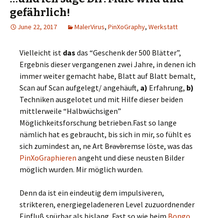
gefährlich!
June 22, 2017
MalerVirus
,
PinXoGraphy
,
Werkstatt
Vielleicht ist
das
das “Geschenk der 500 Blätter”,
Ergebnis dieser vergangenen zwei Jahre, in denen ich
immer weiter gemacht habe, Blatt auf Blatt bemalt,
Scan auf Scan aufgelegt/ angehäuft,
a)
Erfahrung,
b)
Techniken ausgelotet und mit Hilfe dieser beiden
mittlerweile “Halbwüchsigen”
Möglichkeitsforschung betrieben.Fast so lange
nämlich hat es gebraucht, bis sich in mir, so fühlt es
sich zumindest an, ne Art B
ravb
remse löste, was das
PinXoGraphieren
angeht und diese neusten Bilder
möglich wurden. Mir möglich wurden.
Denn da ist ein eindeutig dem impulsiveren,
strikteren, energiegeladeneren Level zuzuordnender
Einfluß spürbar als bislang. Fast so wie beim
Bongo