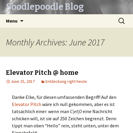
Soodlepoodle Blog
Skip
Search
Menu
to
for:
content
Monthly Archives: June 2017
Elevator Pitch @ home
June 25, 2017
Entdeckung right heute
Danke Elke, für diesen umfassenden Begriff! Auf den
Elevator Pitch
wäre ich null gekommen, aber es ist
tatsächlich einer: wenn man
C|et|O
eine Nachricht
schicken will, ist sie auf 250 Zeichen begrenzt. Denn
tippt man oben “Hello” rein, steht unten, unter dem
Eingabefeld: