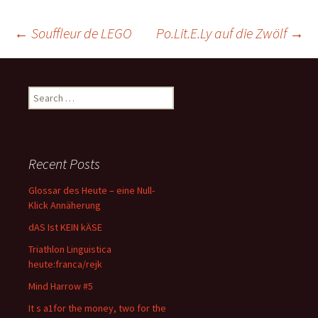
Post
←
Souffleur de LEGO
Po.Lit.E.Ly auf die Zwölf
→
navigation
Search
for:
Recent Posts
Glossar des Heute – eine Null-
Klick Annäherung
dAS Ist KEIN kÄSE
Triathlon Linguistica
heute:franca/rejk
Mind Harrow #5
It s a1for the money, two for the