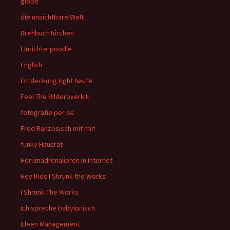
globe
die unsichtbare Welt
DrehbuchTürchen
Einrichterpoodle
English
Entdeckung right heute
Feel The Bilderoverkill
fotografie per se
Fred Ranzösisch mit mir!
funky Hausrat
Herumadrenalieren in Internet
Hey Kids I Shrunk the Works
I Shrunk The Works
Ich spreche babylonisch
Ideen Management