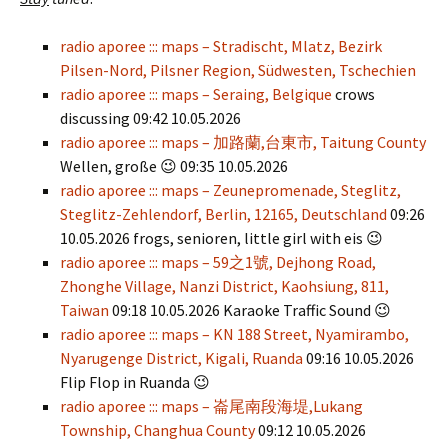
radio aporee ::: maps – Stradischt, Mlatz, Bezirk
Pilsen-Nord, Pilsner Region, Südwesten, Tschechien
radio aporee ::: maps – Seraing, Belgique
crows
discussing 09:42 10.05.2026
radio aporee ::: maps – 加路蘭,台東市, Taitung County
Wellen, große 😉 09:35 10.05.2026
radio aporee ::: maps – Zeunepromenade, Steglitz,
Steglitz-Zehlendorf, Berlin, 12165, Deutschland
09:26
10.05.2026 frogs, senioren, little girl with eis 😉
radio aporee ::: maps – 59之1號, Dejhong Road,
Zhonghe Village, Nanzi District, Kaohsiung, 811,
Taiwan
09:18 10.05.2026 Karaoke Traffic Sound 😉
radio aporee ::: maps – KN 188 Street, Nyamirambo,
Nyarugenge District, Kigali, Ruanda
09:16 10.05.2026
Flip Flop in Ruanda 😉
radio aporee ::: maps – 崙尾南段海堤,Lukang
Township, Changhua County
09:12 10.05.2026