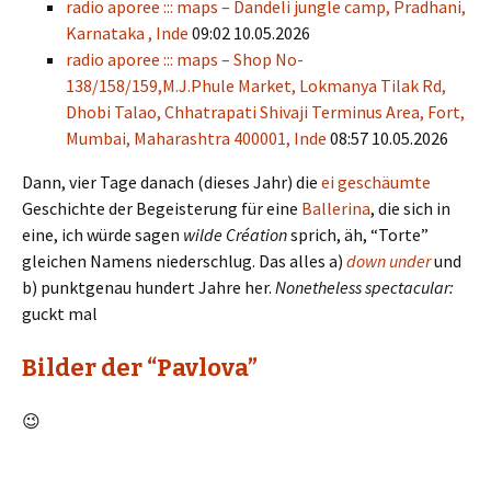
radio aporee ::: maps – Dandeli jungle camp, Pradhani,
Karnataka , Inde
09:02 10.05.2026
radio aporee ::: maps – Shop No-
138/158/159,M.J.Phule Market, Lokmanya Tilak Rd,
Dhobi Talao, Chhatrapati Shivaji Terminus Area, Fort,
Mumbai, Maharashtra 400001, Inde
08:57 10.05.2026
Dann, vier Tage danach (dieses Jahr) die
ei geschäumte
Geschichte der Begeisterung für eine
Ballerina
, die sich in
eine, ich würde sagen
wilde Création
sprich, äh, “Torte”
gleichen Namens niederschlug. Das alles a)
down under
und
b) punktgenau hundert Jahre her.
Nonetheless spectacular:
guckt mal
Bilder der “Pavlova”
😉