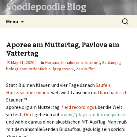
Soodlepoodle Blog
Skip
Search
Menu
to
for:
content
Aporee am Muttertag, Pavlova am
Vattertag
May 11, 2026
Herumadrenalieren in Internet
,
Schlampig
belegt aber ordentlich aufgegessen!
,
Zen Buffet
Statt Blumen Klauen und vier Tage danach
Saufen
Hintersichherziehen
: weltweit Lauschen und
bacchantisch
Staunen™ :
aporee.org am Muttertag:
field recordings
über die Welt
verteilt.
Dort
gehe ich auf
maps / play / random sequence
und wähle daraus einen akustischen MT-Ausflug. Man muß
mit dem anschließenden Bildaufbau geduldig sein sprich:
Stay
tuned
: