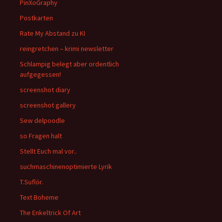
PinXoGraphy
Postkarten
Rate My Abstand zu KI
reingretchen – krimi newsletter
Schlampig belegt aber ordentlich
aufgegessen!
screenshot diary
screenshot gallery
Sew delpoodle
so Fragen halt
Stellt Euch mal vor..
suchmaschinenoptimierte Lyrik
T.Suflör.
Text Boheme
The Enkeltrick Of Art