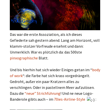
Das war die erste Assoziation, als ich dieses
Gefiederte sah gestern abend. Lang am Horizont, voll
klamm-stolzer Vorfreude ersehnt und dann:
Unmerklich. War es plötzlich da: das 500ste
pinxographische
Blatt.
Und bis hierhin hat sich wieder Einiges getan im “
body
of work
“: die Farbe hat sich krass vorgedrängelt.
Gedroht, außer ein paar Kratzern alles zu
verschlingen. Oder in pastellnem Meer aufzulösen.
Dazu die
“neue” Strichführung
! Und ne neue Logo-
Banderole gibts auch – im
70ies-Airline-Style
: