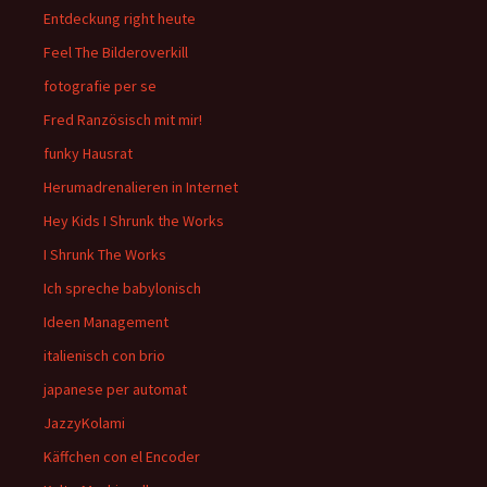
Entdeckung right heute
Feel The Bilderoverkill
fotografie per se
Fred Ranzösisch mit mir!
funky Hausrat
Herumadrenalieren in Internet
Hey Kids I Shrunk the Works
I Shrunk The Works
Ich spreche babylonisch
Ideen Management
italienisch con brio
japanese per automat
JazzyKolami
Käffchen con el Encoder