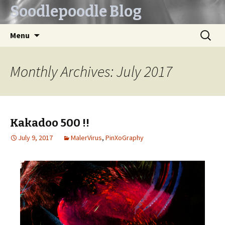
Soodlepoodle Blog
Skip
Search
Menu
to
for:
content
Monthly Archives: July 2017
Kakadoo 500 !!
July 9, 2017
MalerVirus
,
PinXoGraphy