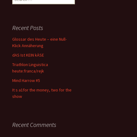
for:
Recent Posts
Glossar des Heute – eine Null-
Klick Annäherung
dAS Ist KEIN kÄSE
Triathlon Linguistica
heute:franca/rejk
Mind Harrow #5
It s a1for the money, two for the
show
Recent Comments