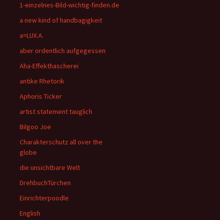
1-einzelnes-Bild-wichtig-finden.de
a new kind of handbagigkeit
a=LUX.A.
aber ordentlich aufgegessen
Aha-Effekthascherei
antike Rhetorik
Aphoris Ticker
artist statement tauglich
Bilgoo Joe
Charakterschutz all over the
globe
die unsichtbare Welt
DrehbuchTürchen
Einrichterpoodle
English