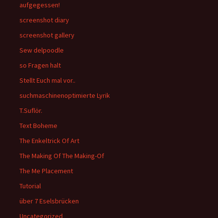
aufgegessen!
screenshot diary
screenshot gallery
Sew delpoodle
so Fragen halt
Stellt Euch mal vor..
suchmaschinenoptimierte Lyrik
T.Suflör.
Text Boheme
The Enkeltrick Of Art
The Making Of The Making-Of
The Me Placement
Tutorial
über 7 Eselsbrücken
Uncategorized