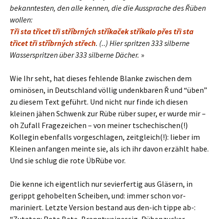
bekanntesten, den alle kennen, die die Aussprache des Řüben
wollen:
Tři sta třicet tři stříbrných stříkaček stříkalo přes tři sta
třicet tři stříbrných střech
. (..) Hier spritzen 333 silberne
Wasserspritzen über 333 silberne Dächer.
»
Wie Ihr seht, hat dieses fehlende Blanke zwischen dem
ominösen, in Deutschland völlig undenkbaren Ř und “üben”
zu diesem Text geführt. Und nicht nur finde ich diesen
kleinen jähen Schwenk zur Rübe rüber super, er wurde mir –
oh Zufall Fragezeichen – von meiner tschechischen(!)
Kollegin ebenfalls vorgeschlagen, zeitgleich(!): lieber im
Kleinen anfangen meinte sie, als ich ihr davon erzählt habe.
Und sie schlug die rote ÜbRübe vor.
Die kenne ich eigentlich nur sevierfertig aus Gläsern, in
gerippt gehobelten Scheiben, und: immer schon vor-
mariniert. Letzte Version bestand aus den-ich tippe ab-:
“Zutaten: Rote Bete, Branntweinessig, Rübenzucker,