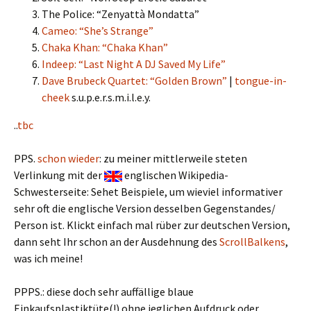
The Police: “Zenyattà Mondatta”
Cameo: “She’s Strange”
Chaka Khan: “Chaka Khan”
Indeep: “Last Night A DJ Saved My Life”
Dave Brubeck Quartet: “Golden Brown”
|
tongue-in-
cheek
s.u.p.e.r.s.m.i.l.e.y.
..
tbc
PPS.
schon wieder
: zu meiner mittlerweile steten
Verlinkung mit der
englischen Wikipedia-
Schwesterseite: Sehet Beispiele, um wieviel informativer
sehr oft die englische Version desselben Gegenstandes/
Person ist. Klickt einfach mal rüber zur deutschen Version,
dann seht Ihr schon an der Ausdehnung des
ScrollBalkens
,
was ich meine!
PPPS.: diese doch sehr auffällige blaue
Einkaufsplastiktüte(!) ohne jeglichen Aufdruck oder