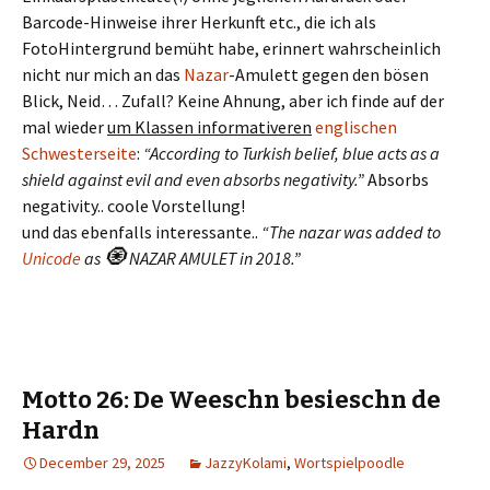
Barcode-Hinweise ihrer Herkunft etc., die ich als
FotoHintergrund bemüht habe, erinnert wahrscheinlich
nicht nur mich an das
Nazar
-Amulett gegen den bösen
Blick, Neid… Zufall? Keine Ahnung, aber ich finde auf der
mal wieder
um Klassen informativeren
englischen
Schwesterseite
:
“According to Turkish belief, blue acts as a
shield against evil and even absorbs negativity.”
Absorbs
negativity.. coole Vorstellung!
und das ebenfalls interessante..
“The nazar was added to
🧿
Unicode
as
NAZAR AMULET in 2018.”
Motto 26: De Weeschn besieschn de
Hardn
December 29, 2025
JazzyKolami
,
Wortspielpoodle