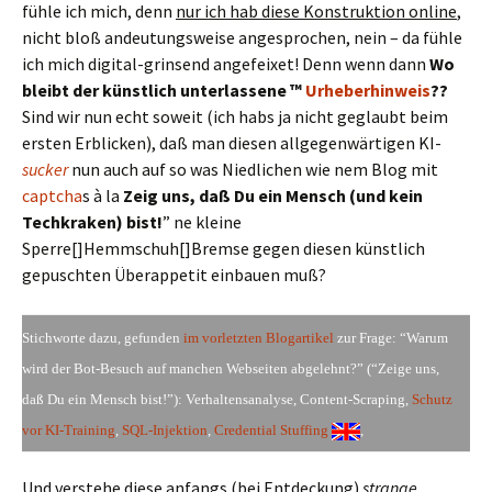
fühle ich mich, denn
nur ich hab diese Konstruktion online
,
nicht bloß andeutungsweise angesprochen, nein – da fühle
ich mich digital-grinsend angefeixet! Denn wenn dann
Wo
bleibt der künstlich unterlassene ™
Urheberhinweis
??
Sind wir nun echt soweit (ich habs ja nicht geglaubt beim
ersten Erblicken), daß man diesen allgegenwärtigen KI-
sucker
nun auch auf so was Niedlichen wie nem Blog mit
captcha
s à la
Zeig uns, daß Du ein Mensch (und kein
Techkraken) bist!
” ne kleine
Sperre[]Hemmschuh[]Bremse gegen diesen künstlich
gepuschten Überappetit einbauen muß?
Stichworte dazu, gefunden
im vorletzten Blogartikel
zur Frage: “Warum
wird der Bot-Besuch auf manchen Webseiten abgelehnt?” (“Zeige uns,
daß Du ein Mensch bist!”): Verhaltensanalyse, Content-Scraping,
Schutz
vor KI-Training
,
SQL-Injektion
,
Credential Stuffing
,
Und verstehe diese anfangs (bei Entdeckung)
strange