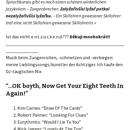
Sprachkurses gibt es noch einen schönen winterlichen
jazykolam – Zungenbrecher:
Zalyžařivšísi lyžař potkal
nezalyžařivšísi lyžařku.
– Ein Skifahren gewesener Skifahrer
traf eine nicht Skifahren gewesene Skifahrerin.
»
Ist das nicht e.n.t.z.ü.c.k.e.n.d.???
Děkuji mnohokrát!!
___________________________________________________
______________
Musik beim Zungenrollen, -schmelzen und -verbiegen:
meine Lieblingssongs/künstler der Achtziger. Ich taufe den
DJ-tauglichen Mix
“…OK boyth, Now Get Your Eight Teeth In
Again!”
Kim Carnes: “Draw Of The Cards”
Robert Palmer: “Looking For Clues”
Eurythmics: “Would I Lie To You”
Mick Jagger: “Lonely At The Top”