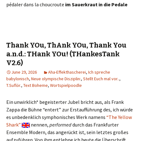
pédaler dans la choucroute
im Sauerkraut in die Pedale
Thank YOu, ThAnk YOu, Thank You
a.n.d.: THank YOu! (THankesTank
V2.6)
June 29, 2026
Aha-Effekthascherei
,
Ich spreche
babylonisch
,
Neue olympische Disziplin:
,
Stellt Euch mal vor..
,
T.Suflör.
,
Text Boheme
,
Wortspielpoodle
Ein unwirklich* begeisterter Jubel bricht aus, als Frank
Zappa die Bühne “entert” zur Erstaufführung des, ich würde
es unbedenklich symphonisches Werk namens
“The Yellow
Shark”
nennen,
performed
durch das Frankfurter
Ensemble Modern, das angerückt ist, sein letztes großes
aufzuführen. Von ihm entlehne ich heute die Überschrift,