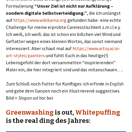
Formulierung
“Unser Ziel ist nicht nur Aufklärung –
sondern digitale Selbstverteidigung.”
, die ich unlängst
auf
https://www.wikikama.org
gefunden habe- eine echte
Challenge für meine erprobte Carelesslischkeit s.m.i.l.e.y.
Ich weiß, ich weiß: das ist schon ein bißchen viel Wind und
Geflatter wegen eines kleinen Wortes, das sonst niemand
interessiert. Aber schaut mal auf
https://www.artvy.ai/ai-
art-styles/painters
und fühlt Euch in das heutige(!)
Lebensgefühl der dort versammelten “inspirierenden”
Maler ein, die hier integriert sind und das mitanschauen….
Zum Schluß noch Futter für Künftiges: ich erfinde
in English
und gebe dem Ganzen noch ein illustrierend-suggestives
Bild +
Slogan ad hoc
bei:
Greenwashing
is out,
Whitepuffing
is
the real ding
des Jahres: