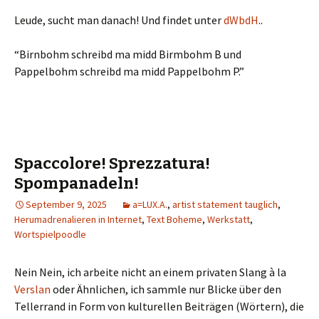
Leude, sucht man danach! Und findet unter
dWbdH
..
“Birnbohm schreibd ma midd Birmbohm B und
Pappelbohm schreibd ma midd Pappelbohm P.”
Spaccolore! Sprezzatura!
Spompanadeln!
September 9, 2025
a=LUX.A.
,
artist statement tauglich
,
Herumadrenalieren in Internet
,
Text Boheme
,
Werkstatt
,
Wortspielpoodle
Nein Nein, ich arbeite nicht an einem privaten Slang à la
Verslan
oder Ähnlichen, ich sammle nur Blicke über den
Tellerrand in Form von kulturellen Beiträgen (Wörtern), die