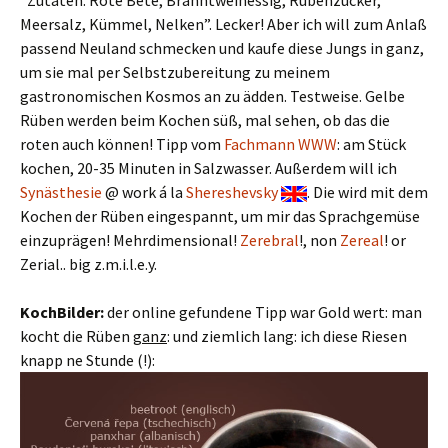
Meersalz, Kümmel, Nelken”. Lecker! Aber ich will zum Anlaß
passend Neuland schmecken und kaufe diese Jungs in ganz,
um sie mal per Selbstzubereitung zu meinem
gastronomischen Kosmos an zu ädden. Testweise. Gelbe
Rüben werden beim Kochen süß, mal sehen, ob das die
roten auch können! Tipp vom
Fachmann WWW
: am Stück
kochen, 20-35 Minuten in Salzwasser. Außerdem will ich
Synästhesie
@ work á la
Shereshevsky
. Die wird mit dem
Kochen der Rüben eingespannt, um mir das Sprachgemüse
einzuprägen! Mehrdimensional!
Zerebral
!, non
Zereal
! or
Zerial.. big z.m.i.l.e.y.
KochBilder:
der online gefundene Tipp war Gold wert: man
kocht die Rüben
ganz
: und ziemlich lang: ich diese Riesen
knapp ne Stunde (!):