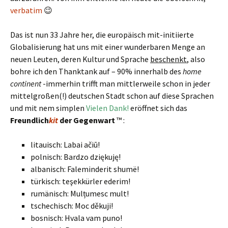
verbatim
😉
Das ist nun 33 Jahre her, die europäisch mit-initiierte
Globalisierung hat uns mit einer wunderbaren Menge an
neuen Leuten, deren Kultur und Sprache
beschenkt
, also
bohre ich den Thanktank auf – 90% innerhalb des
home
continent
-immerhin trifft man mittlerweile schon in jeder
mittelgroßen(!) deutschen Stadt schon auf diese Sprachen
und mit nem simplen
Vielen Dank!
eröffnet sich das
Freundlich
kit
der Gegenwart
™ :
litauisch: Labai ačiū!
polnisch: Bardzo dziękuję!
albanisch: Faleminderit shumë!
türkisch: teşekkürler ederim!
rumänisch: Mulțumesc mult!
tschechisch: Moc děkuji!
bosnisch: Hvala vam puno!