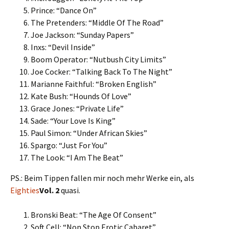
Prince: “Dance On”
The Pretenders: “Middle Of The Road”
Joe Jackson: “Sunday Papers”
Inxs: “Devil Inside”
Boom Operator: “Nutbush City Limits”
Joe Cocker: “Talking Back To The Night”
Marianne Faithful: “Broken English”
Kate Bush: “Hounds Of Love”
Grace Jones: “Private Life”
Sade: “Your Love Is King”
Paul Simon: “Under African Skies”
Spargo: “Just For You”
The Look: “I Am The Beat”
PS.: Beim Tippen fallen mir noch mehr Werke ein, als
Eighties
Vol. 2
quasi.
Bronski Beat: “The Age Of Consent”
Soft Cell: “Non Stop Erotic Cabaret”