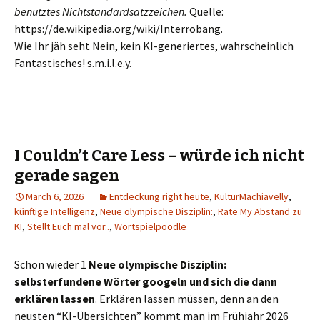
benutztes Nichtstandardsatzzeichen.
Quelle:
https://de.wikipedia.org/wiki/Interrobang.
Wie Ihr jäh seht Nein,
kein
KI-generiertes, wahrscheinlich
Fantastisches! s.m.i.l.e.y.
I Couldn’t Care Less – würde ich nicht
gerade sagen
March 6, 2026
Entdeckung right heute
,
KulturMachiavelly
,
künftige Intelligenz
,
Neue olympische Disziplin:
,
Rate My Abstand zu
KI
,
Stellt Euch mal vor..
,
Wortspielpoodle
Schon wieder 1
Neue olympische Disziplin:
selbsterfundene Wörter googeln und sich die dann
erklären lassen
. Erklären lassen müssen, denn an den
neusten “KI-Übersichten” kommt man im Frühjahr 2026