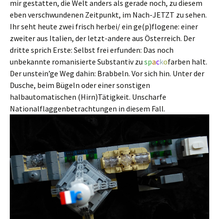
mir gestatten, die Welt anders als gerade noch, zu diesem
eben verschwundenen Zeitpunkt, im Nach-JETZT zu sehen.
Ihr seht heute zwei frisch herbei/ ein ge(p)flogene: einer
zweiter aus Italien, der letzt-andere aus Österreich. Der
dritte sprich Erste: Selbst frei erfunden: Das noch
unbekannte romanisierte Substantiv zu
s
p
a
c
k
o
farben halt.
Der unstein’ge Weg dahin: Brabbeln. Vor sich hin. Unter der
Dusche, beim Bügeln oder einer sonstigen
halbautomatischen (Hirn)Tätigkeit. Unscharfe
Nationalflaggenbetrachtungen in diesem Fall.