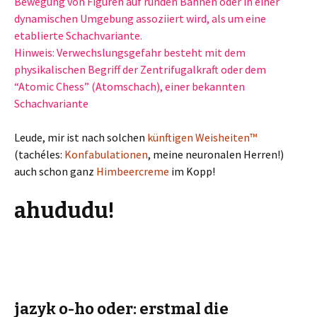
Bewegung von Figuren auf runden Bahnen oder in einer
dynamischen Umgebung assoziiert wird, als um eine
etablierte Schachvariante.
Hinweis: Verwechslungsgefahr besteht mit dem
physikalischen Begriff der Zentrifugalkraft oder dem
“Atomic Chess” (Atomschach), einer bekannten
Schachvariante
Leude, mir ist nach solchen
künftigen Weisheiten™
(tachéles:
Konfabulationen
, meine neuronalen Herren!)
auch schon ganz
Himbeercreme
im Kopp!
ahududu!
jazyk o-ho oder: erstmal die