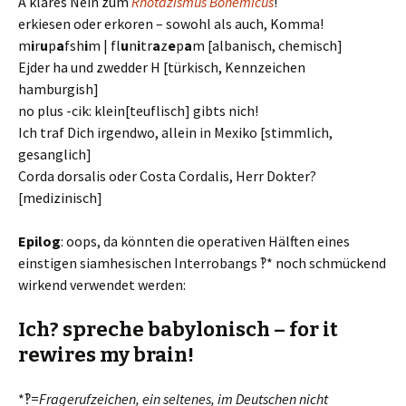
A klares Nein zum
Rhotazismus Bohemicus
!
erkiesen oder erkoren – sowohl als auch, Komma!
m
i
r
u
p
a
fsh
i
m | fl
u
n
i
tr
a
z
e
p
a
m [albanisch, chemisch]
Ejder ha und zwedder H [türkisch, Kennzeichen
hamburgish]
no plus -cik: klein[teuflisch] gibts nich!
Ich traf Dich irgendwo, allein in Mexiko [stimmlich,
gesanglich]
Corda dorsalis oder Costa Cordalis, Herr Dokter?
[medizinisch]
Epilog
: oops, da könnten die operativen Hälften eines
einstigen siamhesischen Interrobangs ‽* noch schmückend
wirkend verwendet werden:
Ich? spreche babylonisch – for it
rewires my brain!
*‽=
Fragerufzeichen, ein seltenes, im Deutschen nicht