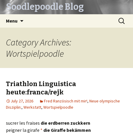
Soodlepoodle Blog
Skip
Search
Menu
to
for:
content
Category Archives:
Wortspielpoodle
Triathlon Linguistica
heute:franca/rejk
July 27, 2026
Fred Ranzösisch mit mir!
,
Neue olympische
Disziplin:
,
Werkstatt
,
Wortspielpoodle
sucrer les fraises
die erdberren zuckkern
peigner la girafe
*
die Giraffe bekämmen