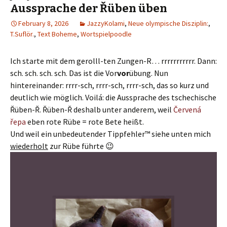
Aussprache der Řüben üben
February 8, 2026
JazzyKolami
,
Neue olympische Disziplin:
,
T.Suflör.
,
Text Boheme
,
Wortspielpoodle
Ich starte mit dem gerolll-ten Zungen-R… rrrrrrrrrrr. Dann:
sch. sch. sch. sch. Das ist die Vor
vor
übung. Nun
hintereinander: rrrr-sch, rrrr-sch, rrrr-sch, das so kurz und
deutlich wie möglich. Voilá: die Aussprache des tschechische
Řüben-Ř. Řüben-Ř deshalb unter anderem, weil
Červená
řepa
eben rote Rübe = rote Bete heißt.
Und weil ein unbedeutender Tippfehler™ siehe unten mich
wiederholt
zur Rübe führte 😉