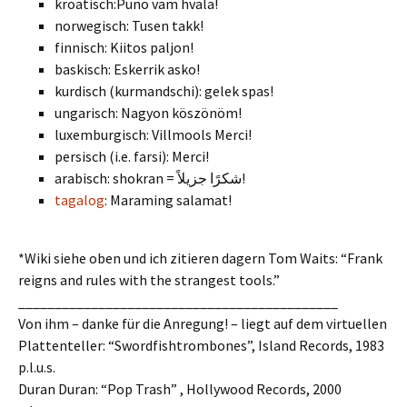
kroatisch:Puno vam hvala!
norwegisch: Tusen takk!
finnisch: Kiitos paljon!
baskisch: Eskerrik asko!
kurdisch (kurmandschi): gelek spas!
ungarisch: Nagyon köszönöm!
luxemburgisch: Villmools Merci!
persisch (i.e. farsi): Merci!
arabisch: shokran = شكرًا جزيلاً!
tagalog
: Maraming salamat!
*Wiki siehe oben und ich zitieren dagern Tom Waits: “Frank
reigns and rules with the strangest tools.”
____________________________________________
Von ihm – danke für die Anregung! – liegt auf dem virtuellen
Plattenteller: “Swordfishtrombones”, Island Records, 1983
p.l.u.s.
Duran Duran: “Pop Trash” , Hollywood Records, 2000