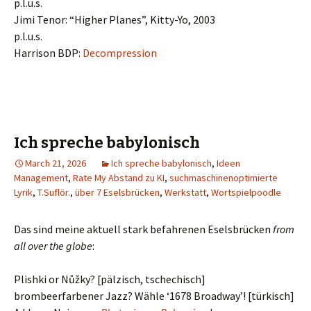
p.l.u.s.
Jimi Tenor: “Higher Planes”, Kitty-Yo, 2003
p.l.u.s.
Harrison BDP:
Decompression
Ich spreche babylonisch
March 21, 2026
Ich spreche babylonisch
,
Ideen
Management
,
Rate My Abstand zu KI
,
suchmaschinenoptimierte
Lyrik
,
T.Suflör.
,
über 7 Eselsbrücken
,
Werkstatt
,
Wortspielpoodle
Das sind meine aktuell stark befahrenen Eselsbrücken
from
all over the globe
:
Plishki or Nůžky? [pälzisch, tschechisch]
brombeerfarbener Jazz? Wähle ‘1678 Broadway’! [türkisch]