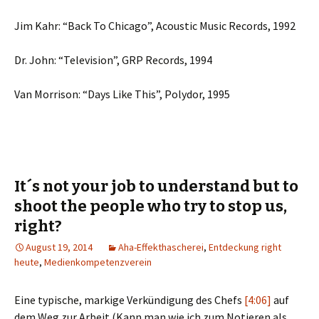
Jim Kahr: “Back To Chicago”, Acoustic Music Records, 1992
Dr. John: “Television”, GRP Records, 1994
Van Morrison: “Days Like This”, Polydor, 1995
It´s not your job to understand but to
shoot the people who try to stop us,
right?
August 19, 2014
Aha-Effekthascherei
,
Entdeckung right
heute
,
Medienkompetenzverein
Eine typische, markige Verkündigung des Chefs
[4:06]
auf
dem Weg zur Arbeit (Kann man wie ich zum Notieren als