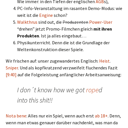
Wie immer: in den Tiefen der englischen
AGB
s),
PC-Info-Veranstaltung im rasanten Demo-Modus: wie
weit ist die
Engine
schon?
Walkthrus
sind out, die
Produzenten
Power-User
“drehen” jetzt Promo-Filmchen gleich
mit ihren
Produkten
. Ist ja alles eingebaut…
Physikunterricht. Denn die ist die Grundlage der
Weltenkonstruktion dieser Spiele.
Wir frischen auf: unser zugewandertes Englisch:
Heist
.
Sniper
. Und als kopfkratzend verzweifelt fluchendes Fazit
[9:40]
auf die Folgeleistung anfänglicher Arbeitsanweisung:
I don´t know how we got
rope
d
into this shit!!
Nota bene
: Alles nur ein Spiel, wenn auch erst
ab 18+
. Denn,
wenn man etwas genauer darüber nachdenkt, was man da