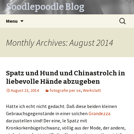
Soodlepoodle Blog
Skip
Search
Menu
to
for:
content
Monthly Archives: August 2014
Spatz und Hund und Chinastrolch in
liebevolle Hände abzugeben
August 23, 2014
fotografie per se
,
Werkstatt
Hätte ich echt nicht gedacht. Daß diese beiden kleinen
Gebrauchsgegenstände in einer solchen
Grandezza
darzustellen sind! Der eine, le Spatz mit
Kronkorkenbügelschwanz, völlig aus der Mode, der andere,