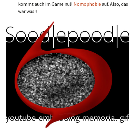
kommt auch im Game null
Nomophobie
auf. Also, das
wär was!!