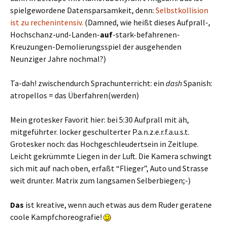
spielgewordene Datensparsamkeit, denn:
Selbstkollision
ist zu rechenintensiv.
(Damned, wie heißt dieses Aufprall-,
Hochschanz-und-Landen-
auf
-stark-befahrenen-
Kreuzungen-Demolierungsspiel der ausgehenden
Neunziger Jahre nochmal?)
Ta-dah! zwischendurch Sprachunterricht: ein
dash
Spanish:
atropellos = das Überfahren(werden)
Mein grotesker Favorit hier: bei 5:30 Aufprall mit äh,
mitgeführter. locker geschulterter P.a.n.z.e.r.f.a.u.s.t.
Grotesker noch: das Hochgeschleudertsein in Zeitlupe.
Leicht gekrümmte Liegen in der Luft. Die Kamera schwingt
sich mit auf nach oben, erfaßt “Flieger”, Auto und Strasse
weit drunter. Matrix zum langsamen Selberbiegen;-)
Das
ist kreative, wenn auch etwas aus dem Ruder geratene
coole Kampfchoreografie!