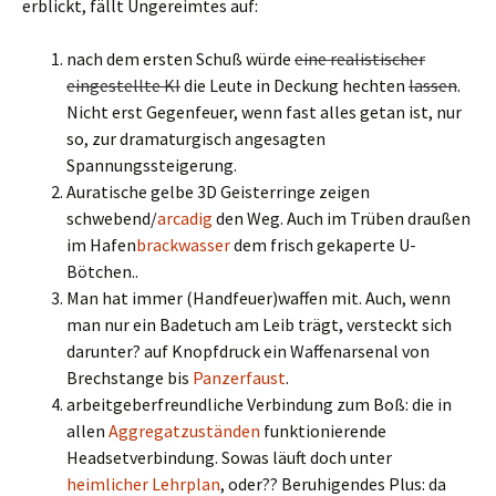
erblickt, fällt Ungereimtes auf:
nach dem ersten Schuß würde
eine realistischer
eingestellte KI
die Leute in Deckung hechten
lassen
.
Nicht erst Gegenfeuer, wenn fast alles getan ist, nur
so, zur dramaturgisch angesagten
Spannungssteigerung.
Auratische gelbe 3D Geisterringe zeigen
schwebend/
arcadig
den Weg. Auch im Trüben draußen
im Hafen
brackwasser
dem frisch gekaperte U-
Bötchen..
Man hat immer (Handfeuer)waffen mit. Auch, wenn
man nur ein Badetuch am Leib trägt, versteckt sich
darunter? auf Knopfdruck ein Waffenarsenal von
Brechstange bis
Panzerfaust
.
arbeitgeberfreundliche Verbindung zum Boß: die in
allen
Aggregatzuständen
funktionierende
Headsetverbindung. Sowas läuft doch unter
heimlicher Lehrplan
, oder?? Beruhigendes Plus: da