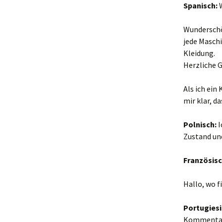
Spanisch:
Wunderschö
jede Maschi
Kleidung.
Herzliche 
Als ich ein
mir klar, da
Polnisch:
I
Zustand un
Französis
Hallo, wo 
Portugiesi
Kommenta