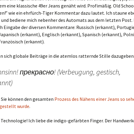
dem eine klassische 49er Jeans genäht wird. Profimäßig. Old Schoo
n!” wie ein ehrfürch-Tiger Kommentar dazu lautet. Ich staune eb
 und bediene mich nebenher des Automats aus dem letzten Post.
h Eingabe der diversen Kommentare: Russisch (erkannt), Portugi
Japanisch (erkannt), Englisch (erkannt), Spanisch (erkannt), Poln
Französisch (erkannt).
 sich globale Beiträge in die atemlos ratternde Stille dazugeben
nsinn! прекрасно! (Verbeugung, gestisch,
annt)
Sie können den gesamten
Prozess des Nähens einer Jeans so sehe
gestellt wurde
.
Technologie! Ich liebe die indigo-gefärbten Finger. Der Handwerke