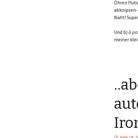
Öhren flut
abknipsen –
Naht! Super
Und b)
à pr
meiner kle
..a
aut
Iro
June 14, 