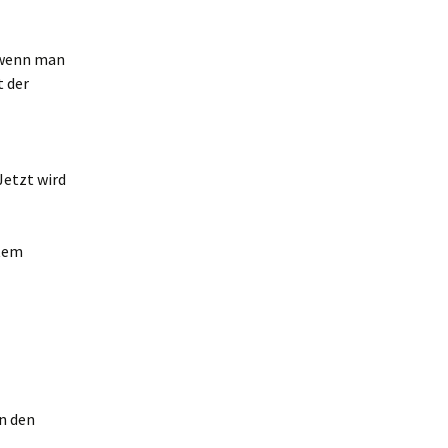
, wenn man
t der
Jetzt wird
utem
n den