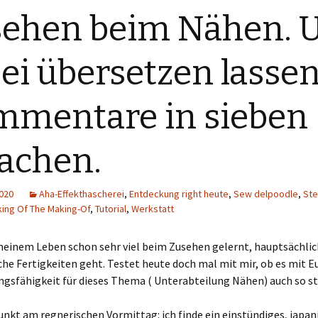
ehen beim Nähen. 
ei übersetzen lassen
mentare in sieben
achen.
2020
Aha-Effekthascherei
,
Entdeckung right heute
,
Sew delpoodle
,
Ste
ing Of The Making-Of
,
Tutorial
,
Werkstatt
meinem Leben schon sehr viel beim Zusehen gelernt, hauptsächlic
he Fertigkeiten geht. Testet heute doch mal mit mir, ob es mit E
gsfähigkeit für dieses Thema ( Unterabteilung Nähen) auch so st
kt am regnerischen Vormittag: ich finde ein einstündiges, japan