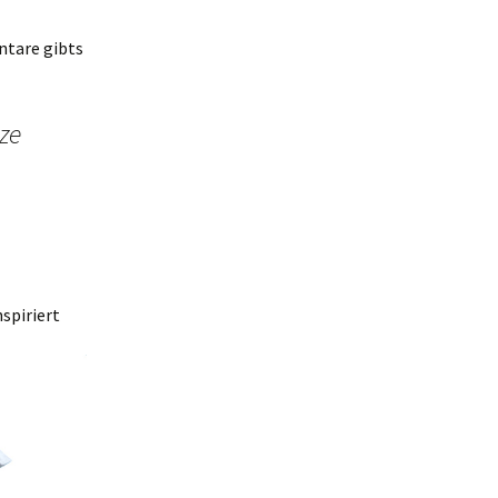
ntare gibts
nze
spiriert