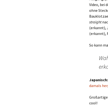
Video, bei 
ohne Stecke
Bauklotzae
straight
nac
(erkannt), 
(erkannt), 
So kann man
Wah
erk
Japanisch:
damals her
Großartige 
cool!