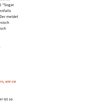
l. “Sogar
enfalls
 Der meldet
esisch
isch
.
n, wie sie
r ist so