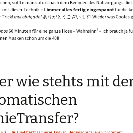
schen, sollte man sofort nach dem Beenden des Nähvorgangs die 
 mit dieser Technik ist
immer alles fertig eingespannt
für die 
 Trick!
mui obrigado!
ありがとうございます! Wieder was Cooles ge
2
opos
60 Minuten für eine ganze Hose – Wahnsinn
– ich brauch ja fü
inen Masken schon um die 40!!
ber wie stehts mit d
omatischen
nieTransfer?
2020
Aha-Effekthascherei
,
English
,
Herumadrenalieren in Internet
,