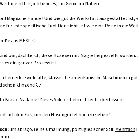
Was für ein Iltis, ich liebe es, ein Genie im Nähen
n! Magische Hände ! Und wie gut die Werkstatt ausgestattet ist
ne für jede spezifische Funktion sieht, ist wie eine Reise in die Wel
Grüße aus MEXICO.
 Kind war, dachte ich, diese Hose sei mit Magie hergestellt worden. 
ss es ein ganzer Prozess ist.
ch bemerkte viele alte, klassische amerikanische Maschinen in g
d schön klingend 🙂
ch:
Bravo, Madame! Dieses Video ist ein echter Leckerbissen!
finde ich den Fuß, um den Hosengürtel hochzuziehen?
sch:
um abraço. (eine Umarmung, portugiesischer Stil.
Mehrfach
i
ren)