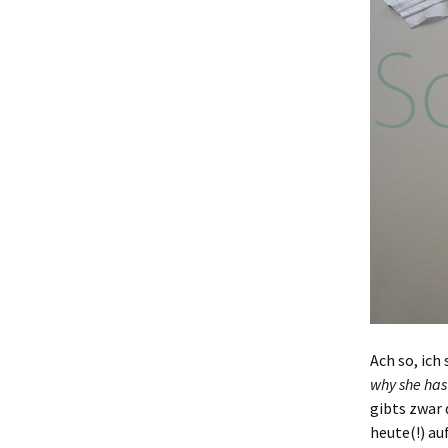
Ach so, ich
why she has 
gibts zwar 
heute(!) au