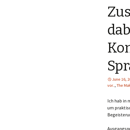
Zus
Menütagebuch 2018
Menütagebuch 2019
dab
Menütagebuch 2020
Kom
Menütagebuch 2021
Spr
Menütagebuch 2022
Menütagebuch 2023
June 16, 
vor..
,
The Mak
Menütagebuch 2024
Menütagebuch 2025
Ich hab in 
um praktisc
Menütagebuch 2026
Begeisterun
Ausgangspun