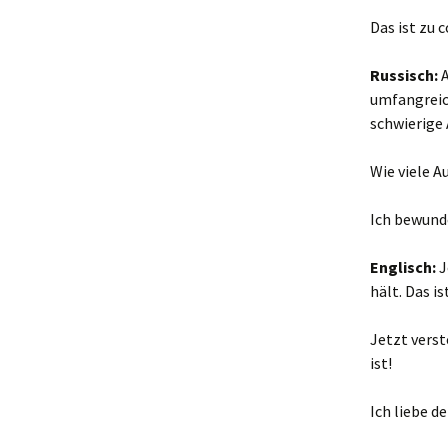
Das ist zu 
Russisch:
A
umfangreic
schwierige 
Wie viele A
Ich bewunde
Englisch:
J
hält. Das i
Jetzt verst
ist!
Ich liebe 