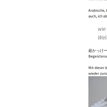
Arabische,
auch, ich 
wie 
Wel
超かっけーーー。a
Begeisteru
Mit dieser 
wieder zur