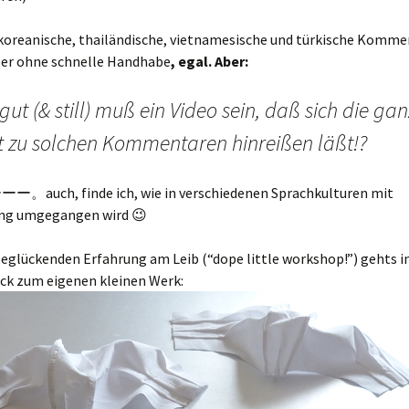
 koreanische, thailändische, vietnamesische und türkische Komme
aber ohne schnelle Handhabe
, egal. Aber:
gut (& still) muß ein Video sein, daß sich die ga
t zu solchen Kommentaren hinreißen läßt!?
uch, finde ich, wie in verschiedenen Sprachkulturen mit
ng umgegangen wird 😉
beglückenden Erfahrung am Leib (“dope little workshop!”) gehts in
ück zum eigenen kleinen Werk: