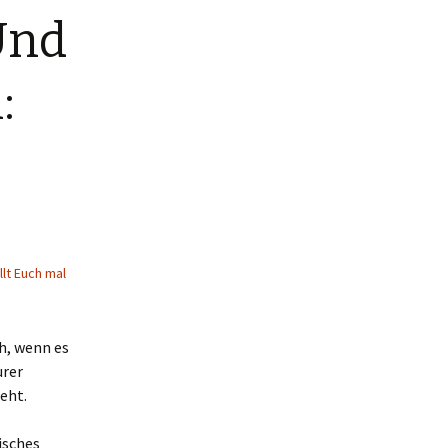
Und
:
llt Euch mal
h, wenn es
urer
eht.
isches