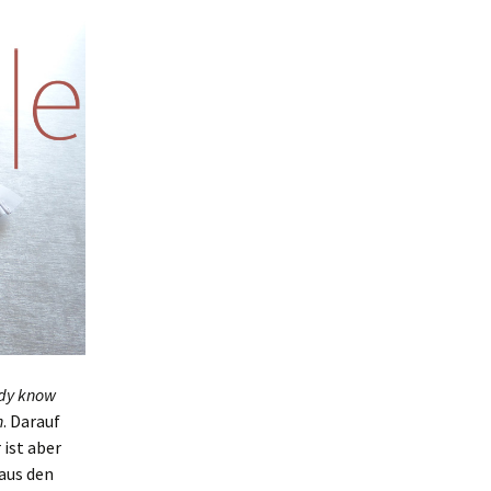
dy know
h
. Darauf
ist aber
aus den