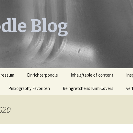
dle Blog
pressum
Einrichterpoodle
Inhalt/table of content
Ins
Pinxography Favoriten
Reingretchens KrimiCovers
Leh
ver
KrimiCover des Monats
Leh
Ill
020