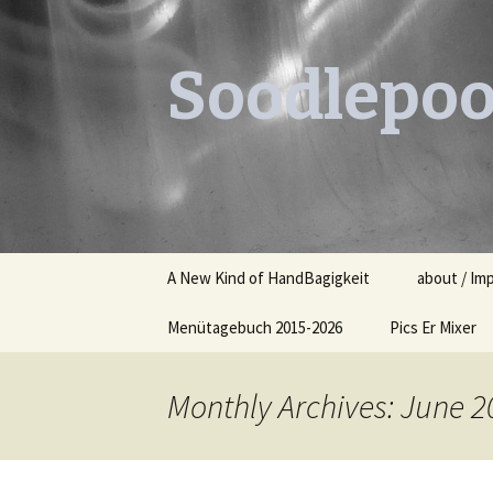
Soodlepoo
Skip
A New Kind of HandBagigkeit
about / Im
to
content
Menütagebuch 2015-2026
Pics Er Mixer
Menütagebuch 2015
Monthly Archives: June 2
Menütagebuch 2016
Menütagebuch 2017