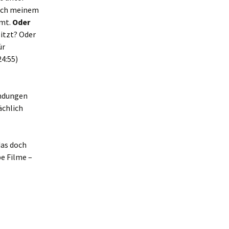
Nach meinem
mt.
Oder
sitzt? Oder
ür
24:55)
indungen
ächlich
das doch
e Filme –