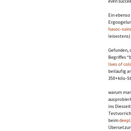
even succee
Ein ebenso 
Ergoogelu
havoc-ruins
leisestens
Gefunden, 
Begriffes 
lives of col
beiläufig a
350+kilo-S
warum man d
ausprobier
ins Diessei
Testvorrich
beim
deepl
Übersetzun