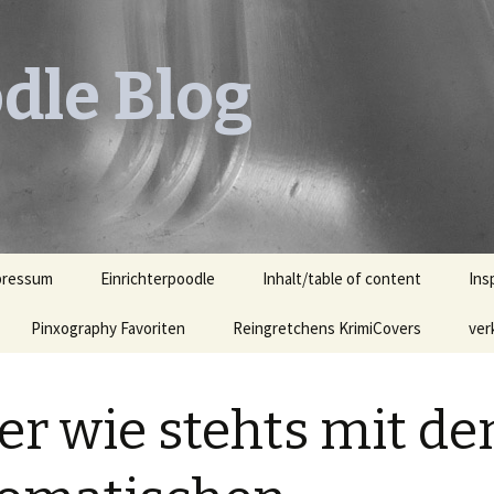
dle Blog
pressum
Einrichterpoodle
Inhalt/table of content
Ins
Pinxography Favoriten
Reingretchens KrimiCovers
Leh
ver
KrimiCover des Monats
Leh
Ill
ber wie stehts mit d