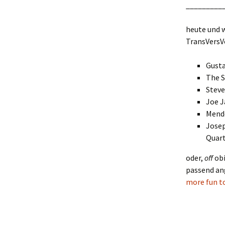
_________
heute und 
TransVersVo
Gusta
The S
Stev
Joe J
Mend
Jose
Quar
oder,
off
ob
passend ang
more fun t