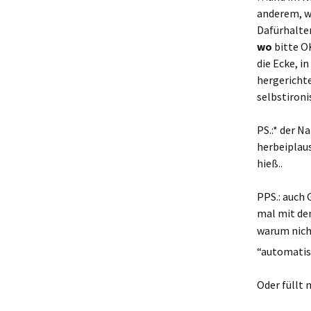
anderem, w
Dafürhalte
wo
bitte OK
die Ecke, i
hergerichte
selbstironi
PS.:* der 
herbeiplaus
hieß..
PPS.: auch 
mal mit de
warum nich
“automatis
Oder füllt