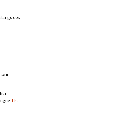
nfangs des
:
umann
Hier
engue:
Its