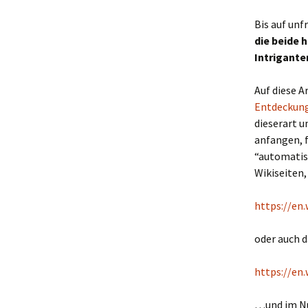
Bis auf un
die beide 
Intrigante
Auf diese 
Entdeckung
dieserart u
anfangen, 
“automatisc
Wikiseiten,
https://en
oder auch 
https://en
…und im Nu 