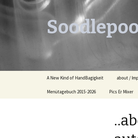
Soodlepoo
Skip
A New Kind of HandBagigkeit
about / Im
to
content
Menütagebuch 2015-2026
Pics Er Mixer
Menütagebuch 2015
..a
Menütagebuch 2016
Menütagebuch 2017