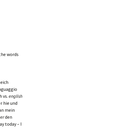
 the words
leich
inguaggio
h vs.
english
r hie und
 an mein
her
den
y today – I