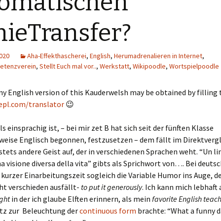
omatischen
nieTransfer?
2020
Aha-Effekthascherei
,
English
,
Herumadrenalieren in Internet
,
etenzverein
,
Stellt Euch mal vor..
,
Werkstatt
,
Wikipoodle
,
Wortspielpoodle
ny English version of this Kauderwelsh may be obtained by filling
epl.com/translator
😉
s einsprachig ist, – bei mir zet B hat sich seit der fünften Klasse
weise Englisch begonnen, festzusetzen – dem fällt im Direktverg
tets andere Geist auf, der in verschiedenen Sprachen weht. “Un l
na visione diversa della vita” gibts als Sprichwort von…. Bei deutsc
 kurzer Einarbeitungszeit sogleich die Variable Humor ins Auge, de
ht verschieden ausfällt-
to put it generously
. Ich kann mich lebhaft
ght
in der ich glaube Elften erinnern, als mein
favorite English teac
tz zur Beleuchtung der
continuous form
brachte: “What a funny da