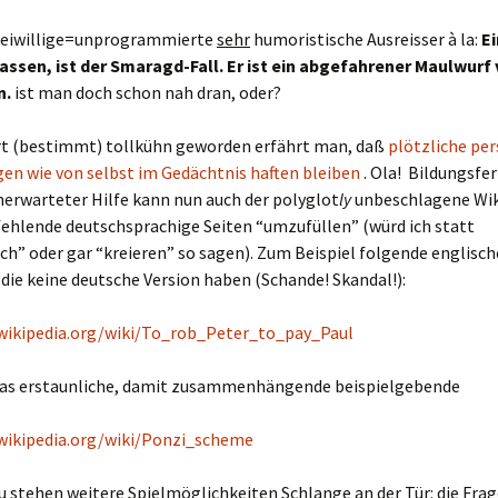
freiwillige=unprogrammierte
sehr
humoristische Ausreisser à la:
E
hassen, ist der Smaragd-Fall. Er ist ein abgefahrener Maulwurf
n.
ist man doch schon nah dran, oder?
Art (bestimmt) tollkühn geworden erfährt man, daß
plötzliche per
en wie von selbst im Gedächtnis haften bleiben
. Ola! Bildungsfer
nerwarteter Hilfe kann nun auch der polyglot
ly
unbeschlagene Wik
fehlende deutschsprachige Seiten “umzufüllen” (würd ich statt
h” oder gar “kreieren” so sagen). Zum Beispiel folgende englisch
 die keine deutsche Version haben (Schande! Skandal!):
.wikipedia.org/wiki/To_rob_Peter_to_pay_Paul
das erstaunliche, damit zusammenhängende beispielgebende
.wikipedia.org/wiki/Ponzi_scheme
stehen weitere Spielmöglichkeiten Schlange an der Tür: die Frag