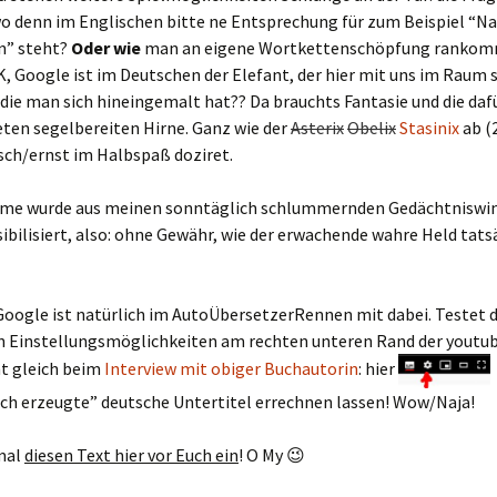
o denn im Englischen bitte ne Entsprechung für zum Beispiel “
n” steht?
Oder wie
man an eigene Wortkettenschöpfung rankom
, Google ist im Deutschen der Elefant, der hier mit uns im Raum 
n die man sich hineingemalt hat?? Da brauchts Fantasie und die daf
ten segelbereiten Hirne. Ganz wie der
Asterix
Obelix
Stasinix
ab (
sch/ernst im Halbspaß doziret.
Name wurde aus meinen sonntäglich schlummernden Gedächtnisw
ibilisiert, also: ohne Gewähr, wie der erwachende wahre Held tats
Google ist natürlich im AutoÜbersetzerRennen mit dabei. Testet 
n Einstellungsmöglichkeiten am rechten unteren Rand der youtub
t gleich beim
Interview mit obiger Buchautorin
: hier
ch erzeugte” deutsche Untertitel errechnen lassen! Wow/Naja!
 mal
diesen Text hier vor Euch ein
! O My 😉