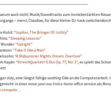
_____________________________________________
warum auch nicht: Musik/Soundtracks zum ironiebestärkten Neua
rgangs – merci, Claudiae, für diese kleine-DJ-task-zwischendurch 
v Holst:
“Jupiter, The Bringer Of Jollity”
hins:
“Sleeping Lessons”
e Wonder:
“Uptight”
ackson:
“Take it like a Man”
elssohn:
“A Midsummer Nights Dream. Overture”
ph Haydn:
“StreichQuartett G Dur
Op. 77, No. 1
“
, es spielt das Sch
tett
iger
duty
, eine längst fällige
soothing
Ode an die Computerarbeit. 
ereicht in einer
move-your-ass
-trotz-
home-office
version als Mer
o compute
…