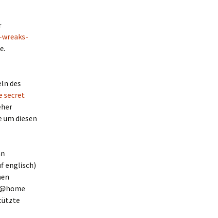
r
-wreaks-
e.
eln des
 secret
eher
e um diesen
nn
f englisch)
hen
ine@home
tützte