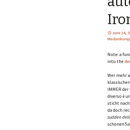
aut
Menütagebuch 2018
Iro
Menütagebuch 2019
June 14, 
Menütagebuch 2020
Medienkomp
Menütagebuch 2021
Note: a fun
Menütagebuch 2022
into the
de
Menütagebuch 2023
Wer mehr al
klassischer
Menütagebuch 2024
IMMER der s
diverso è u
Menütagebuch 2025
sticht nach
da doch rec
Menütagebuch 2026
sudden deli
schönen Sa