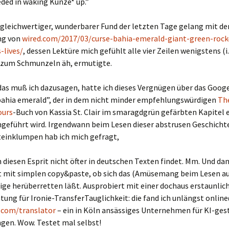
ded in waking Kunze* up.”
gleichwertiger, wunderbarer Fund der letzten Tage gelang mit de
ng von
wired.com/2017/03/curse-bahia-emerald-giant-green-rock
-lives/
, dessen Lektüre mich gefühlt alle vier Zeilen wenigstens (i.
) zum Schmunzeln äh, ermutigte.
das muß ich dazusagen, hatte ich dieses Vergnügen über das Goog
“bahia emerald”, der in dem nicht minder empfehlungswürdigen
The
ours
-Buch von Kassia St. Clair im smaragdgrün gefärbten Kapitel 
ngeführt wird. Irgendwann beim Lesen dieser abstrusen Geschicht
teinklumpen hab ich mich gefragt,
iesen Esprit nicht öfter in deutschen Texten findet. Mm. Und da
t mit simplen copy&paste, ob sich das (Amüsemang beim Lesen au
tige herüberretten läßt. Ausprobiert mit einer dochaus erstaunlic
tung für Ironie-TransferTauglichkeit: die fand ich unlängst onl
.com/translator
– ein in Köln ansässiges Unternehmen für KI-ges
gen. Wow. Testet mal selbst!