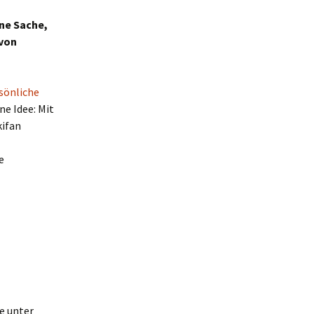
ine Sache,
 von
sönliche
ne Idee: Mit
ifan
e
e unter