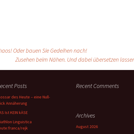
aos! Oder bauen Sie Gedeihen nach!
Zusehen beim Nähen. Und dabei übersetzen lasse
ecent Posts
Recent Comments
lossar des Heute – eine Null-
lick Annäherung
AS Ist KEIN kÄSE
Archives
riathlon Linguistica
August 2026
eute:franca/rejk