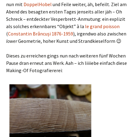
nun mit
DoppelHobel
und Feile weiter, äh, befeilt. Ziel am
Abend des besagten ersten Tages jenseits aller jäh – Oh
Schreck – entdeckter Vesperbrett-Anmutung: ein explizit
als solches erkennbares “Objekt” à la
le grand poisson
(
Constantin Brâncuși 1876-1959
), irgendwo also zwischen
lower
Geometrie, hoher Kunst und Strandkieselform 😉
Dieses zu erreichen gings nun nach weiteren fünf Wochen
Pause dran erneut ans Werk. Aah – ich liiiiebe einfach diese
Making-Of Fotografiererei: