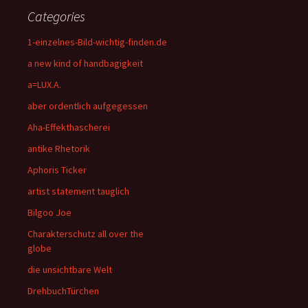
Categories
1-einzelnes-Bild-wichtig-finden.de
a new kind of handbagigkeit
a=LUX.A.
aber ordentlich aufgegessen
Aha-Effekthascherei
antike Rhetorik
Aphoris Ticker
artist statement tauglich
Bilgoo Joe
Charakterschutz all over the
globe
die unsichtbare Welt
DrehbuchTürchen