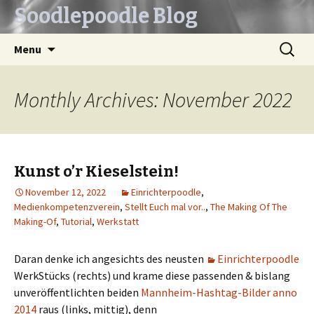
Soodlepoodle Blog
Skip
Search
Menu
to
for:
content
Monthly Archives: November 2022
Kunst o’r Kieselstein!
November 12, 2022
Einrichterpoodle
,
Medienkompetenzverein
,
Stellt Euch mal vor..
,
The Making Of The
Making-Of
,
Tutorial
,
Werkstatt
Daran denke ich angesichts des neusten
Einrichterpoodle
WerkStücks (rechts) und krame diese passenden & bislang
unveröffentlichten beiden
Mannheim-Hashtag-Bilder anno
2014
raus (links, mittig), denn