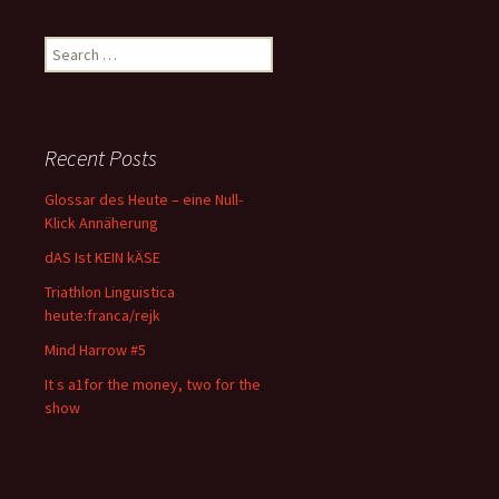
Search
for:
Recent Posts
Glossar des Heute – eine Null-
Klick Annäherung
dAS Ist KEIN kÄSE
Triathlon Linguistica
heute:franca/rejk
Mind Harrow #5
It s a1for the money, two for the
show