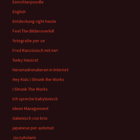
Einrichterpoodle
English
Entdeckung right heute
Feel The Bilderoverkill
fotografie per se
Fred Ranzösisch mit mir!
funky Hausrat
Herumadrenalieren in Internet
Hey Kids I Shrunk the Works
I Shrunk The Works
Ich spreche babylonisch
Ideen Management
italienisch con brio
japanese per automat
JazzyKolami