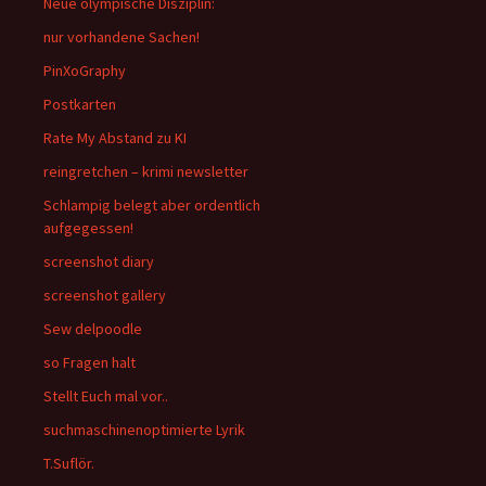
Neue olympische Disziplin:
nur vorhandene Sachen!
PinXoGraphy
Postkarten
Rate My Abstand zu KI
reingretchen – krimi newsletter
Schlampig belegt aber ordentlich
aufgegessen!
screenshot diary
screenshot gallery
Sew delpoodle
so Fragen halt
Stellt Euch mal vor..
suchmaschinenoptimierte Lyrik
T.Suflör.