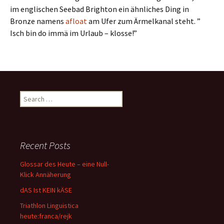
im englischen Seebad Brighton ein ähnliches Ding in
Bronze namens
afloat
am Ufer zum Ärmelkanal steht. ”
Isch bin do immä im Urlaub – klosse!”
Search
for:
Recent Posts
Glossar des Heute – eine Null-
Klick Annäherung
dAS Ist KEIN kÄSE
Triathlon Linguistica
heute:franca/rejk