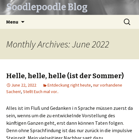
Soodlepoodle Blog
Skip
Search
Menu
to
for:
content
Monthly Archives: June 2022
Helle, helle, helle (ist der Sommer)
June 22, 2022
Entdeckung right heute
,
nur vorhandene
Sachen!
,
Stellt Euch mal vor..
Alles ist im Fluß und Gedanken i n Sprache müssen zuerst da
sein, wenns um die zu entwickelnde Vorstellung des
künftigen Ganzen geht, erst dann können Taten folgen.
Denn ohne Sprachfindung ist das nur zurück in die impulsive
Steinzeit. Mein vielseitiger Nachbar sagt dazu