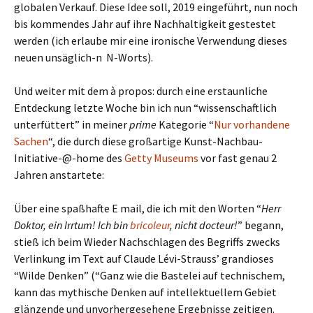
globalen Verkauf. Diese Idee soll, 2019 eingeführt, nun noch
bis kommendes Jahr auf ihre Nachhaltigkeit gestestet
werden (ich erlaube mir eine ironische Verwendung dieses
neuen unsäglich-n N-Worts).
Und weiter mit dem à propos: durch eine erstaunliche
Entdeckung letzte Woche bin ich nun “wissenschaftlich
unterfüttert” in meiner
prime
Kategorie “
Nur vorhandene
Sachen
“, die durch diese großartige Kunst-Nachbau-
Initiative-@-home des
Getty Museums
vor fast genau 2
Jahren anstartete:
Über eine spaßhafte E mail, die ich mit den Worten “
Herr
Doktor, ein Irrtum! Ich bin
bricoleur
, nicht docteur!
” begann,
stieß ich beim Wieder Nachschlagen des Begriffs zwecks
Verlinkung im Text auf Claude Lévi-Strauss’ grandioses
“Wilde Denken” (“Ganz wie die Bastelei auf technischem,
kann das mythische Denken auf intellektuellem Gebiet
glänzende und unvorhergesehene Ergebnisse zeitigen.