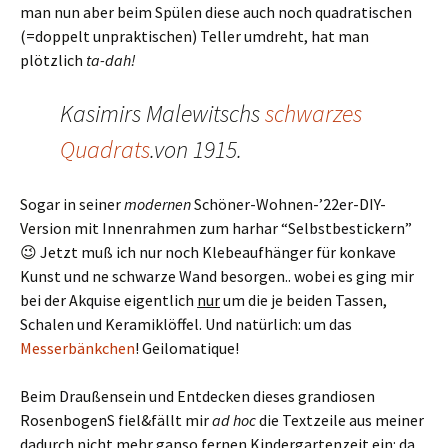
man nun aber beim Spülen diese auch noch quadratischen
(=doppelt unpraktischen) Teller umdreht, hat man
plötzlich
ta-dah!
Kasimirs Malewitschs
schwarzes
Quadrats
.von 1915.
Sogar in seiner
modernen
Schöner-Wohnen-’22er-DIY-
Version mit Innenrahmen zum harhar “Selbstbestickern”
😉 Jetzt muß ich nur noch Klebeaufhänger für konkave
Kunst und ne schwarze Wand besorgen.. wobei es ging mir
bei der Akquise eigentlich
nur
um die je beiden Tassen,
Schalen und Keramiklöffel. Und natürlich: um das
Messerbänkchen
! Geilomatique!
Beim Draußensein und Entdecken dieses grandiosen
RosenbogenS fiel&fällt mir
ad hoc
die Textzeile aus meiner
dadurch nicht mehr ganso fernen Kindergartenzeit ein: da