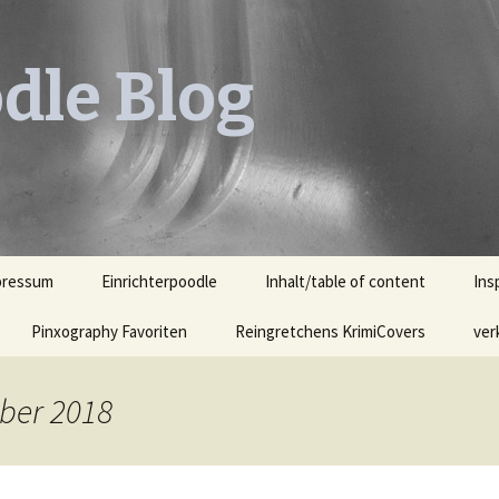
dle Blog
pressum
Einrichterpoodle
Inhalt/table of content
Ins
Pinxography Favoriten
Reingretchens KrimiCovers
Leh
ver
KrimiCover des Monats
Leh
Ill
ber 2018