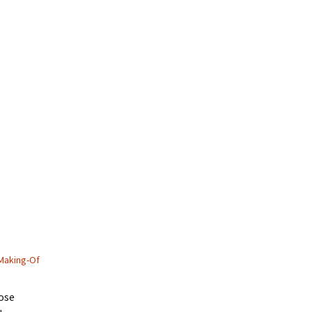
Making-Of
iose