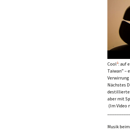
Cool
²
: auf
Taiwan” – e
Verwirrung 
Nächstes Di
destilliert
aber mit S
(Im Video m
_________
Musik beim 