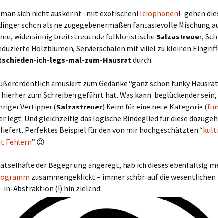
man sich nicht auskennt -mit exotischen!
Idiophonen
!- gehen die
dinger schon als ne zugegebenermaßen fantasievolle Mischung au
ne, widersinnig breitstreuende folkloristische
Salzastreuer
, Sc
eduzierte Holzblumen, Servierschalen mit viiiel zu kleinen Eingrif
schieden-ich-legs-mal-zum-Hausrat
durch.
ußerordentlich amüsiert zum Gedanke “ganz schön funky Hausrat
t hierher zum Schreiben geführt hat. Was kann beglückender sein
hriger Vertipper (
Salzastreuer
) Keim für eine neue Kategorie (
fu
ier legt.
Und
gleichzeitig das logische Bindeglied für diese dazuge
liefert. Perfektes Beispiel für den von mir hochgeschätzten “
kult
t Fehlern
” 😉
Rätselhafte der Begegnung angeregt, hab ich dieses ebenfallsig 
togramm
zusammengeklickt – immer schön auf die wesentlichen
-in-Abstraktion (!) hin zielend: