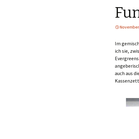
Fun
Menütagebuch 2018
Menütagebuch 2019
November 
Menütagebuch 2020
Im gemisch
ich sie, zw
Menütagebuch 2021
Evergreens
Menütagebuch 2022
angeberisch
auch aus d
Menütagebuch 2023
Kassenzette
Menütagebuch 2024
Menütagebuch 2025
Menütagebuch 2026