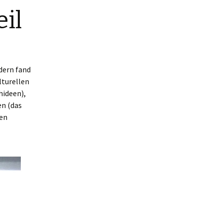
eil
dern fand
lturellen
hideen),
en (das
den