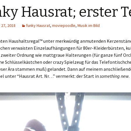
ky Hausrat; erster T
27, 2018
funky Hausrat
,
moviepoodle
,
Musik im Bild
ten Haushaltsregal™ unter merkwürdig anmutenden Kerzenstän
ischen verwaisten Einzelaufhängungen für 80er-Kleiderbürsten, ku
 zweiter Ordnung wie mattgraue Halterungen (für ganze fünf Orc
e Schlüsselkästchen oder crazy Spielzeug für das Telefontischch
ieser Ära stammen muß) gelandet. Dann auf meinem anschließen
l unter “Hausrat Art. Nr…” vermerkt: der Start in
something new
.