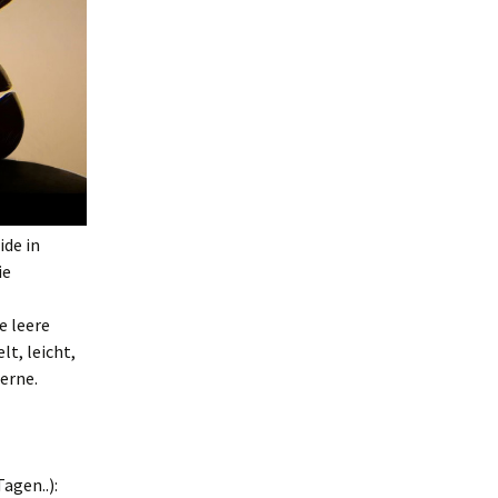
ide in
ie
e leere
t, leicht,
erne.
agen..):