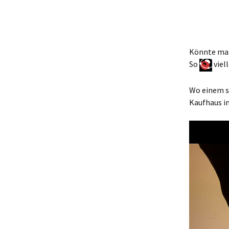
Könnte ma
So
viel
Wo einem s
Kaufhaus in