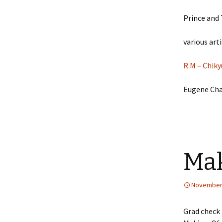
Prince and
various art
R.M – Chiky
Eugene Cha
Mak
November 
Grad check 