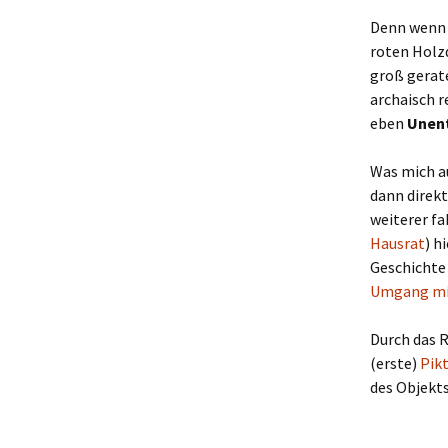
Denn wenn 
roten Holz
groß gerate
archaisch r
eben
Unent
Was mich a
dann direk
weiterer fa
Hausrat
) h
Geschichte 
Umgang mi
Durch das 
(erste)
Pik
des Objekts