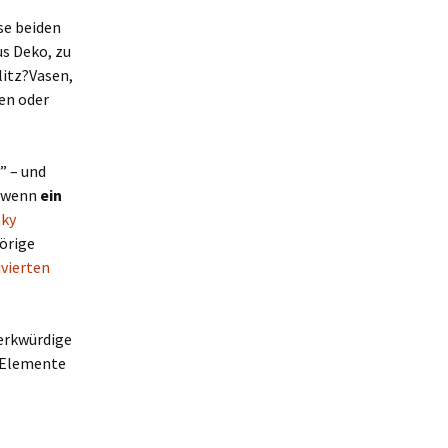
se beiden
s Deko, zu
hlitz?Vasen,
fen oder
” – und
, wenn
ein
nky
hörige
ivierten
merkwürdige
 Elemente