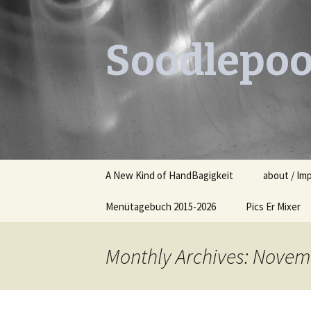
Soodlepoo
Skip
A New Kind of HandBagigkeit
about / Im
to
content
Menütagebuch 2015-2026
Pics Er Mixer
Menütagebuch 2015
Monthly Archives: Novem
Menütagebuch 2016
Menütagebuch 2017