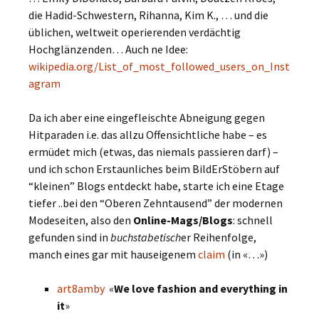
die Hadid-Schwestern, Rihanna, Kim K., … und die
üblichen, weltweit operierenden verdächtig
Hochglänzenden… Auch ne Idee:
wikipedia.org/List_of_most_followed_users_on_Inst
agram
Da ich aber eine eingefleischte Abneigung gegen
Hitparaden i.e. das allzu Offensichtliche habe – es
ermüdet mich (etwas, das niemals passieren darf) –
und ich schon Erstaunliches beim BildErStöbern auf
“kleinen” Blogs entdeckt habe, starte ich eine Etage
tiefer ..bei den “Oberen Zehntausend” der modernen
Modeseiten, also den
Online-Mags/Blogs
: schnell
gefunden sind in
buchstabetisch
er Reihenfolge,
manch eines gar mit hauseigenem
claim
(in «…»)
art8amby
«
We love fashion and everything in
it
»