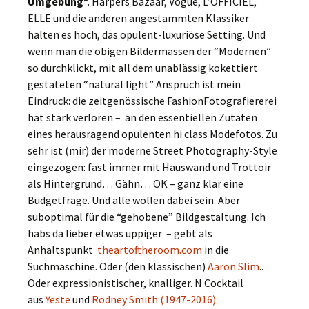
Umgebung
“. Harpers Bazaar, Vogue, L’OFFICIEL,
ELLE und die anderen angestammten Klassiker
halten es hoch, das opulent-luxuriöse Setting. Und
wenn man die obigen Bildermassen der “Modernen”
so durchklickt, mit all dem unablässig kokettiert
gestateten “natural light” Anspruch ist mein
Eindruck: die zeitgenössische FashionFotografiererei
hat stark verloren – an den essentiellen Zutaten
eines herausragend opulenten hi class Modefotos. Zu
sehr ist (mir) der moderne Street Photography-Style
eingezogen: fast immer mit Hauswand und Trottoir
als Hintergrund… Gähn… OK – ganz klar eine
Budgetfrage. Und alle wollen dabei sein. Aber
suboptimal für die “gehobene” Bildgestaltung. Ich
habs da lieber etwas üppiger – gebt als
Anhaltspunkt
theartoftheroom.com
in die
Suchmaschine. Oder (den klassischen)
Aaron Slim
..
Oder expressionistischer, knalliger. N Cocktail
aus
Yeste
und
Rodney Smith (1947-2016)