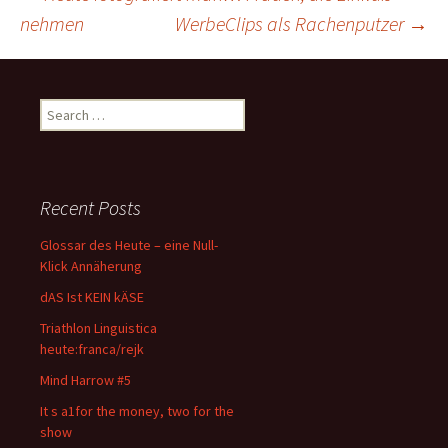
Post
nehmen
WerbeClips als Rachenputzer
→
navigation
Search
for:
Recent Posts
Glossar des Heute – eine Null-
Klick Annäherung
dAS Ist KEIN kÄSE
Triathlon Linguistica
heute:franca/rejk
Mind Harrow #5
It s a1for the money, two for the
show