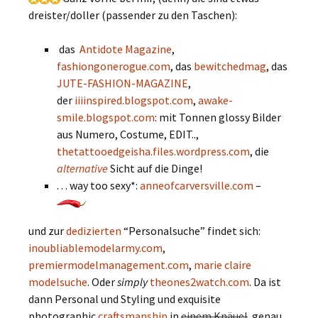
dreister/doller (passender zu den Taschen):
das
Antidote Magazine
,
fashiongonerogue.com
, das
bewitchedmag
, das
JUTE-FASHION-MAGAZINE
,
der
iiiinspired.blogspot.com
,
awake-
smile.blogspot.com
: mit Tonnen glossy Bilder
aus Numero, Costume, EDIT..,
thetattooedgeisha.files.wordpress.com
, die
alternative
Sicht auf die Dinge!
. . . way too sexy*:
anneofcarversville.com
–
und zur
dedizierten
“Personalsuche” findet sich:
inoubliablemodelarmy.com
,
premiermodelmanagement.com
,
marie claire
modelsuche
. Oder
simply
theones2watch.com
. Da ist
dann Personal und Styling und exquisite
photographic
craftsmanship
in
einem Knäuel
genau