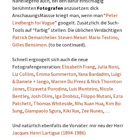
Naheliegend auch, bei den dafür einschlägig
berühmten
Fotografen
anzusetzen: dick
AnschauungsMassse kriegt man, wenn man “
Peter
Lindbergh for Vogue
” googelt. Zusätzlich: die Such-
Tools auf “farbig” stellen. Die üblichen Verdächtigen
Patrick Demarchelier
.
Steven Meisel.
Mario Testino
,
Gilles Bensimon
. (to be continued)..
Schnell ergoogelt sich auch die neue
Fotografengeneration:
Elisabeth Frang
,
Julia Noni
,
Liz Collins
,
Emma Summerton
,
Yana Bardadim
,
Luigi
& Daniele + Iango
,
Warren Du Preez & Nick Thornton
Jones
,
Elizaveta Porodina
,
Luis Monteiro
,
Nicole
Bentley
,
Josh Olins
,
Iga Drobisz
,
Filippo Mutani
,
Ezra
Patchett
,
Thomas Whiteside
,
Nhu Xuan Hua
,
Kim Bo
Sung
,
Giampaolo Sgura
,
Kiki Xue
,
Zee Nunes
, …
Und natürlich ebenfalls die Vorväter: mir neu der Herr
Jacques Henri Lartigue (1894-1986)