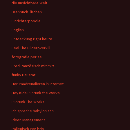
die unsichtbare Welt
DrehbuchTürchen
Einrichterpoodle
English
Entdeckung right heute
Feel The Bilderoverkill
fotografie per se
Fred Ranzösisch mit mir!
funky Hausrat
Herumadrenalieren in Internet
Hey Kids I Shrunk the Works
I Shrunk The Works
Ich spreche babylonisch
Ideen Management
italienisch con brio