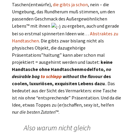
Taschen(entwürfe),
die gibts ja schon
, nein – die
Umgebung, das Rundherum muß stimmen, um den
passenden Geschmack des Außergewöhnlichen
Lebens™ mit ihnen
zu ergeben, auch und gerade
bei so erstmal spinnerten Ideen wie…
Abstraktes zu
Handtaschen
. Die gibts zwar bislang nicht als
physisches Objekt, die dazugehörige
Präsentations”haltung” kann aber schon mal
projektiert = ausgehirnt werden und lautet:
keine
Handtasche ohne Handtaschenmodelfoto,
no
desirable bag
to schlepp
without the flavour
des
coolen, luxuriösen, exquisiten Lebens dazu
.. Das
bedeutet aus der Sicht des Vermarkters: eine Tasche
ist nix ohne “entsprechende” Präsentation. Und da die
Idee, etwas Toppes zu (er)schaffen, sexy ist, helfen
nur
die besten Zutaten
™.
Also warum nicht gleich