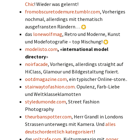
Chic
! Wieder was gelernt!
fromobscuretodemure.tumblr.com
, Vorheriges
nochmal, allerdings mit thematisch
ausgefransten Rändern…
das
lonewolfmag
, Retro und Moderne, Kunst
und Modefotografie – top Mischung!
modelisto.com
, «international model
directory
»
noirfacade
, Vorheriges, allerdings straight auf
HiClass, Glamour und Bildgestaltung fixiert.
ootdmagazine.com
, ein typischer Online-store..
stairwaytofashion.com
. Opulenz, Farb-Liebe
und Weltklasseklamotten
styledumonde.com
, Street Fashion
Photography
theurbanspotter.com
, Herr Grandl in Londons
Strassen unterwegs mit Kamera. Und
alles
deutschordentlich kategorisiert
!
das
voltcafe.com
, Kulturmagazin mit
paper