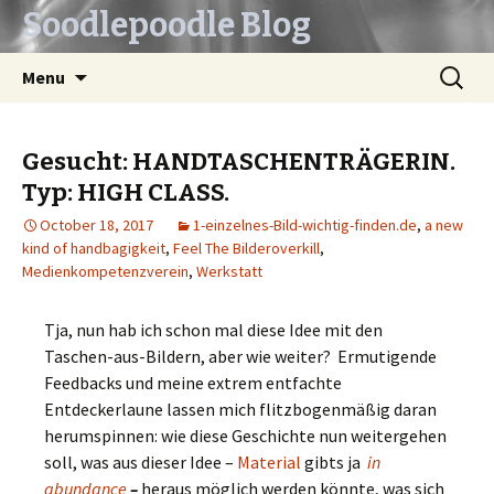
Soodlepoodle Blog
Skip
Search
Menu
to
for:
content
Gesucht: HANDTASCHENTRÄGERIN.
Typ: HIGH CLASS.
October 18, 2017
1-einzelnes-Bild-wichtig-finden.de
,
a new
kind of handbagigkeit
,
Feel The Bilderoverkill
,
Medienkompetenzverein
,
Werkstatt
Tja, nun hab ich schon mal diese Idee mit den
Taschen-aus-Bildern, aber wie weiter? Ermutigende
Feedbacks und meine extrem entfachte
Entdeckerlaune lassen mich flitzbogenmäßig daran
herumspinnen: wie diese Geschichte nun weitergehen
soll, was aus dieser Idee –
Material
gibts ja
in
abundance
–
heraus möglich werden könnte, was sich