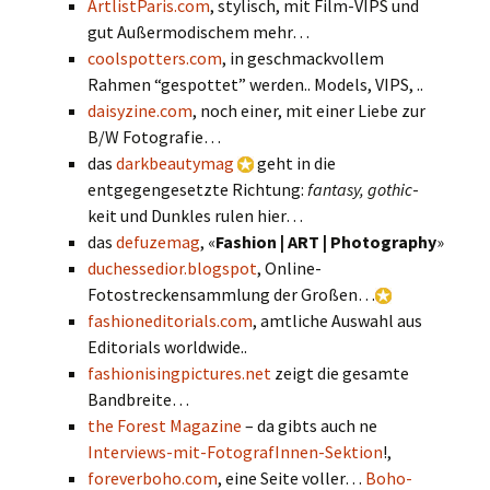
ArtlistParis.com
, stylisch, mit Film-VIPS und
gut Außermodischem mehr…
coolspotters.com
, in geschmackvollem
Rahmen “gespottet” werden.. Models, VIPS, ..
daisyzine.com
, noch einer, mit einer Liebe zur
B/W Fotografie…
das
darkbeautymag
geht in die
entgegengesetzte Richtung:
fantasy, gothic
-
keit und Dunkles rulen hier…
das
defuzemag
, «
Fashion | ART | Photography
»
duchessedior.blogspot
, Online-
Fotostreckensammlung der Großen…
fashioneditorials.com
, amtliche Auswahl aus
Editorials worldwide..
fashionisingpictures.net
zeigt die gesamte
Bandbreite…
the Forest Magazine
– da gibts auch ne
Interviews-mit-FotografInnen-Sektion
!,
foreverboho.com
, eine Seite voller…
Boho-