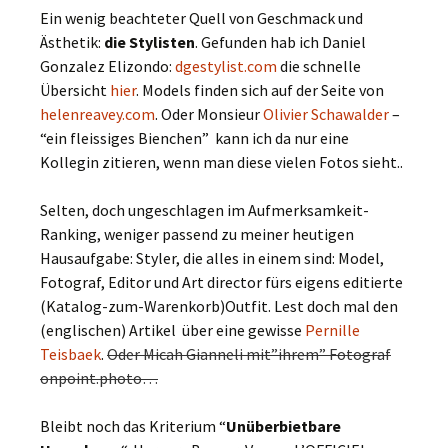
Ein wenig beachteter Quell von Geschmack und
Ästhetik:
die Stylisten
. Gefunden hab ich Daniel
Gonzalez Elizondo:
dgestylist.com
die schnelle
Übersicht
hier
. Models finden sich auf der Seite von
helenreavey.com
. Oder Monsieur
Olivier Schawalder
–
“ein fleissiges Bienchen” kann ich da nur eine
Kollegin zitieren, wenn man diese vielen Fotos sieht..
Selten, doch ungeschlagen im Aufmerksamkeit-
Ranking, weniger passend zu meiner heutigen
Hausaufgabe: Styler, die alles in einem sind: Model,
Fotograf, Editor und Art director fürs eigens editierte
(Katalog-zum-Warenkorb)Outfit. Lest doch mal den
(englischen) Artikel über eine gewisse
Pernille
Teisbaek
.
Oder Micah Gianneli mit”ihrem” Fotograf
onpoint.photo…
Bleibt noch das Kriterium “
Unüberbietbare