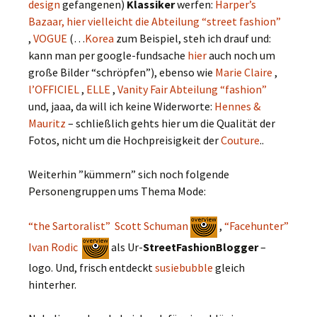
design
gefangenen)
Klassiker
werfen:
Harper’s
Bazaar, hier vielleicht die Abteilung “street fashion”
,
VOGUE
(…
Korea
zum Beispiel, steh ich drauf und:
kann man per google-fundsache
hier
auch noch um
große Bilder “schröpfen”), ebenso wie
Marie Claire
,
l’OFFICIEL
,
ELLE
,
Vanity Fair Abteilung “fashion”
und, jaaa, da will ich keine Widerworte:
Hennes &
Mauritz
– schließlich gehts hier um die Qualität der
Fotos, nicht um die Hochpreisigkeit der
Couture
..
Weiterhin ”kümmern” sich noch folgende
Personengruppen ums Thema Mode:
“the Sartoralist” Scott Schuman
,
“Facehunter”
Ivan Rodic
als Ur-
StreetFashionBlogger
–
logo. Und, frisch entdeckt
susiebubble
gleich
hinterher.