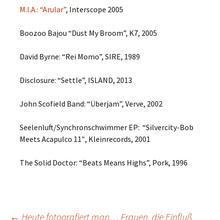
M.I.A.: “Arular”
, Interscope 2005
Boozoo Bajou “Dust My Broom”, K7, 2005
David Byrne: “Rei Momo”, SIRE, 1989
Disclosure: “Settle”, ISLAND, 2013
John Scofield Band: “Überjam”, Verve, 2002
Seelenluft/Synchronschwimmer EP: “Silvercity-Bob
Meets Acapulco 11″, Kleinrecords, 2001
The Solid Doctor: “Beats Means Highs”, Pork, 1996
←
Heute fotografiert man… Frauen, die Einfluß