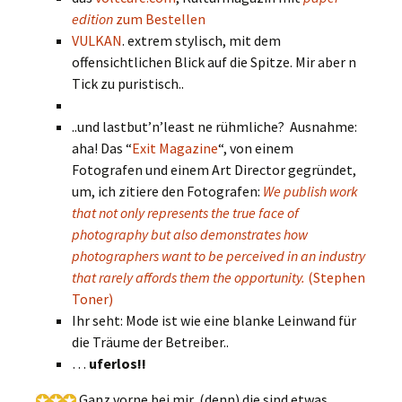
edition
zum Bestellen
VULKAN
. extrem stylisch, mit dem
offensichtlichen Blick auf die Spitze. Mir aber n
Tick zu puristisch..
..und lastbut’n’least ne rühmliche? Ausnahme:
aha! Das “
Exit Magazine
“, von einem
Fotografen und einem Art Director gegründet,
um, ich zitiere den Fotografen:
We publish work
that not only represents the true face of
photography but also demonstrates how
photographers want to be perceived in an industry
that rarely affords them the opportunity.
(Stephen
Toner)
Ihr seht: Mode ist wie eine blanke Leinwand für
die Träume der Betreiber..
…
uferlos!!
Ganz vorne bei mir, (denn) die sind etwas