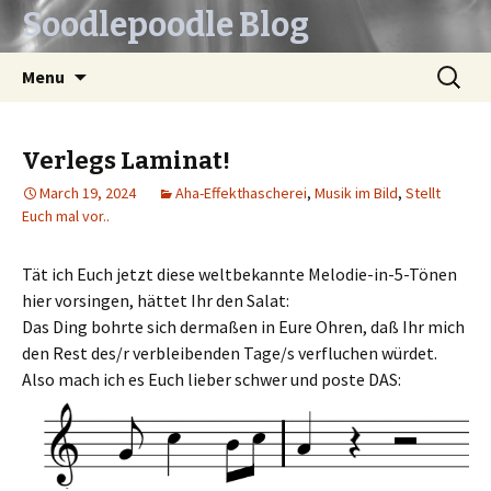
Soodlepoodle Blog
Skip
Search
Menu
to
for:
content
Verlegs Laminat!
March 19, 2024
Aha-Effekthascherei
,
Musik im Bild
,
Stellt
Euch mal vor..
Tät ich Euch jetzt diese weltbekannte Melodie-in-5-Tönen
hier vorsingen, hättet Ihr den Salat:
Das Ding bohrte sich dermaßen in Eure Ohren, daß Ihr mich
den Rest des/r verbleibenden Tage/s verfluchen würdet.
Also mach ich es Euch lieber schwer und poste DAS: