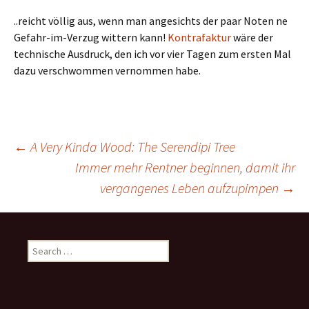
..reicht völlig aus, wenn man angesichts der paar Noten ne
Gefahr-im-Verzug wittern kann!
Kontrafaktur
wäre der
technische Ausdruck, den ich vor vier Tagen zum ersten Mal
dazu verschwommen vernommen habe.
Post
←
A Very Kinda Wood: The Serendipi Tree
Immer mehr Rentner beginnen, damit ihr
vergangenes Leben aufzupimpen
→
navigation
Search
for: