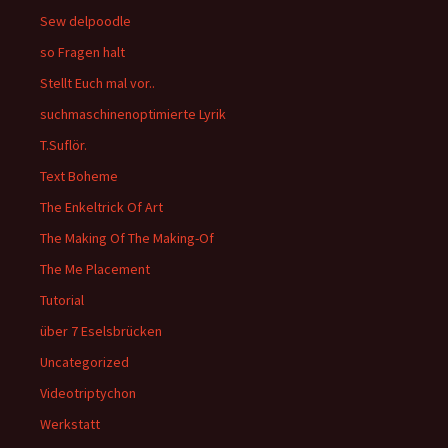
Sew delpoodle
so Fragen halt
Stellt Euch mal vor..
suchmaschinenoptimierte Lyrik
T.Suflör.
Text Boheme
The Enkeltrick Of Art
The Making Of The Making-Of
The Me Placement
Tutorial
über 7 Eselsbrücken
Uncategorized
Videotriptychon
Werkstatt