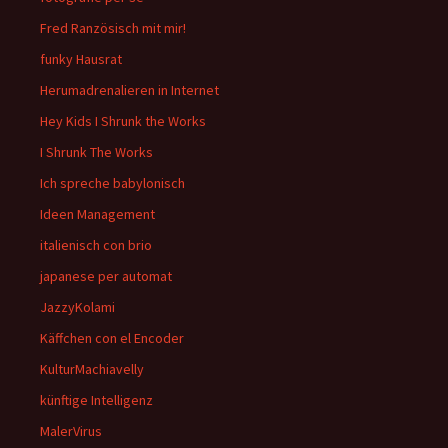
Fred Ranzösisch mit mir!
funky Hausrat
Herumadrenalieren in Internet
Hey Kids I Shrunk the Works
I Shrunk The Works
Ich spreche babylonisch
Ideen Management
italienisch con brio
japanese per automat
JazzyKolami
Käffchen con el Encoder
KulturMachiavelly
künftige Intelligenz
MalerVirus