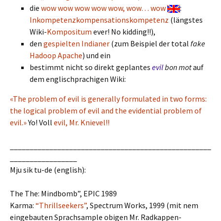
die
wow wow wow wow wow, wow… wow
:
Inkompetenzkompensationskompetenz
(längstes
Wiki-
Kompositum
ever! No kidding!!),
den
gespielten Indianer
(zum Beispiel der total
fake
Hadoop Apache
) und ein
bestimmt nicht so direkt geplantes
evil
bon mot
auf
dem englischprachigen Wiki:
«The problem of evil is generally formulated in two forms:
the logical problem of evil and the evidential problem of
evil.»
Yo! Voll
evil, Mr. Knievel!!
___________________________________________________
_________________
Mju sik tu-de (english):
The The: Mindbomb”, EPIC 1989
Karma:
“Thrillseekers”
, Spectrum Works, 1999 (mit nem
eingebauten Sprachsample obigen Mr. Radkappen-