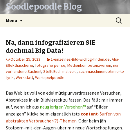
Soodlepoodle Blog
Skip
Search
Menu
to
for:
content
Na, dann infografizieren SIE
dochmal Big Data!
October 29, 2023
1-einzelnes-Bild-wichtig-finden.de
,
Aha-
Effekthascherei
,
fotografie per se
,
Medienkompetenzverein
,
nur
vorhandene Sachen!
,
Stellt Euch mal vor..
,
suchmaschinenoptimierte
Lyrik
,
Werkstatt
,
Wortspielpoodle
Das Web ist voll von edelmütig unverdrossenen Versuchen,
Abstraktes in ein Bildviereck zu fassen. Das fällt mir immer
auf, wenn ich aus
neugierigen Versehen™
auf “Bilder
anzeigen” klicke beim eigentlich tsts
content
-Surfen von
abstrakten Verbraucher(?)-Themen
. Oder beim jäh
Stolpern-mit-den-Augen-über mir neue Wortschöpfungen.