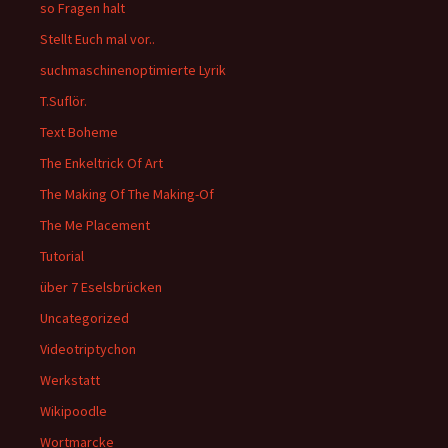
so Fragen halt
Stellt Euch mal vor..
suchmaschinenoptimierte Lyrik
T.Suflör.
Text Boheme
The Enkeltrick Of Art
The Making Of The Making-Of
The Me Placement
Tutorial
über 7 Eselsbrücken
Uncategorized
Videotriptychon
Werkstatt
Wikipoodle
Wortmarcke