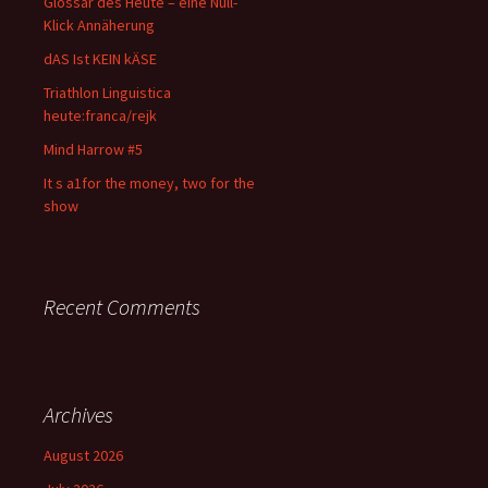
Glossar des Heute – eine Null-
Klick Annäherung
dAS Ist KEIN kÄSE
Triathlon Linguistica
heute:franca/rejk
Mind Harrow #5
It s a1for the money, two for the
show
Recent Comments
Archives
August 2026