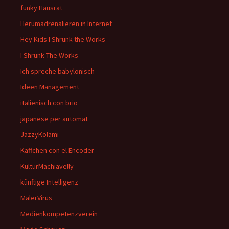
funky Hausrat
Herumadrenalieren in Internet
Hey Kids I Shrunk the Works
I Shrunk The Works
Ich spreche babylonisch
Ideen Management
italienisch con brio
japanese per automat
JazzyKolami
Käffchen con el Encoder
KulturMachiavelly
künftige Intelligenz
MalerVirus
Medienkompetenzverein