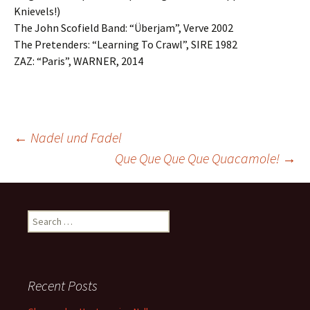
Knievels!)
The John Scofield Band: “Überjam”, Verve 2002
The Pretenders: “Learning To Crawl”, SIRE 1982
ZAZ: “Paris”, WARNER, 2014
Post
←
Nadel und Fadel
Que Que Que Que Quacamole!
→
navigation
Search
for:
Recent Posts