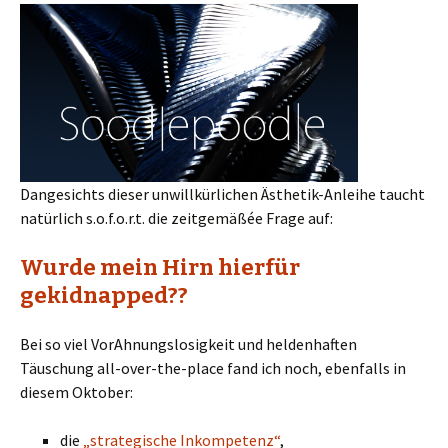
Dangesichts dieser unwillkürlichen Ästhetik-Anleihe taucht
natürlich s.o.f.o.r.t. die zeitgemäßée Frage auf:
Wurde mein Hirn hierfür
gekidnapped??
Bei so viel VorAhnungslosigkeit und heldenhaften
Täuschung all-over-the-place fand ich noch, ebenfalls in
diesem Oktober:
die
„strategische Inkompetenz“
,