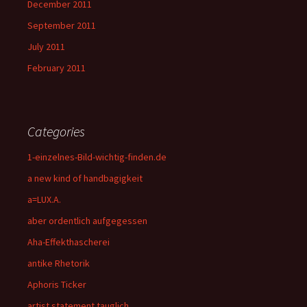
December 2011
September 2011
July 2011
February 2011
Categories
1-einzelnes-Bild-wichtig-finden.de
a new kind of handbagigkeit
a=LUX.A.
aber ordentlich aufgegessen
Aha-Effekthascherei
antike Rhetorik
Aphoris Ticker
artist statement tauglich