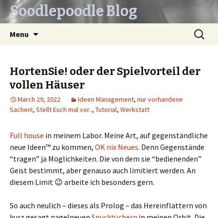
Soodlepoodle Blog
Skip
Search
Menu
to
for:
content
HortenSie! oder der Spielvorteil der
vollen Häuser
March 29, 2022
Ideen Management
,
nur vorhandene
Sachen!
,
Stellt Euch mal vor..
,
Tutorial
,
Werkstatt
Full house
in meinem Labor. Meine Art, auf gegenständliche
neue Ideen™ zu kommen,
OK nix Neues
. Denn Gegenstände
“tragen” ja Möglichkeiten. Die von dem sie “bedienenden”
Geist bestimmt, aber genauso auch limitiert werden. An
diesem Limit 😉 arbeite ich besonders gern.
So auch neulich – dieses als Prolog – das Hereinflattern von
kurz gesagt nagelneuen
Spucktüchern
in meinen Orbit. Die