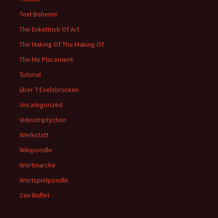
Text Boheme
The Enkeltrick Of Art
The Making Of The Making-Of
The Me Placement
Tutorial
über 7 Eselsbrücken
Uncategorized
Videotriptychon
Werkstatt
Wikipoodle
Wortmarcke
Wortspielpoodle
Zen Buffet