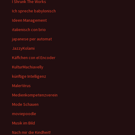
I Shrunk The Works
Ich spreche babylonisch
Ideen Management
italienisch con brio
japanese per automat
JazzyKolami
Käffchen con el Encoder
KulturMachiavelly
künftige Intelligenz
MalerVirus
Medienkompetenzverein
Mode Schauen
moviepoodle
Musik im Bild
Nach mir die Kindheit!