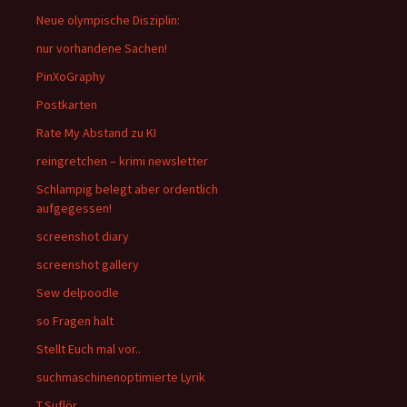
Neue olympische Disziplin:
nur vorhandene Sachen!
PinXoGraphy
Postkarten
Rate My Abstand zu KI
reingretchen – krimi newsletter
Schlampig belegt aber ordentlich
aufgegessen!
screenshot diary
screenshot gallery
Sew delpoodle
so Fragen halt
Stellt Euch mal vor..
suchmaschinenoptimierte Lyrik
T.Suflör.