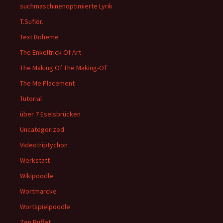
suchmaschinenoptimierte Lyrik
T.Suflör.
Text Boheme
The Enkeltrick Of Art
The Making Of The Making-Of
The Me Placement
Tutorial
über 7 Eselsbrücken
Uncategorized
Videotriptychon
Werkstatt
Wikipoodle
Wortmarcke
Wortspielpoodle
Zen Buffet