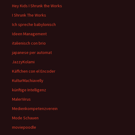
Hey Kids I Shrunk the Works
I Shrunk The Works
Ich spreche babylonisch
Ideen Management
italienisch con brio
japanese per automat
JazzyKolami
Käffchen con el Encoder
KulturMachiavelly
künftige Intelligenz
MalerVirus
Medienkompetenzverein
Mode Schauen
moviepoodle