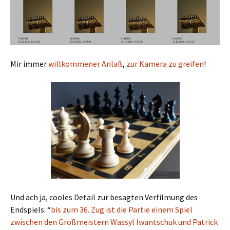
Mir immer
willkommener Anlaß
,
zur Kamera zu greifen
!
Und ach ja, cooles Detail zur besagten Verfilmung des
Endspiels: “
bis zum 36. Zug ist die Partie einem Spiel
zwischen den Großmeistern Wassyl Iwantschuk und Patrick