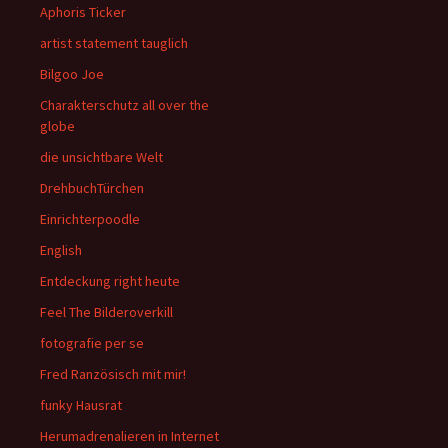
Aphoris Ticker
artist statement tauglich
Bilgoo Joe
Charakterschutz all over the
globe
die unsichtbare Welt
DrehbuchTürchen
Einrichterpoodle
English
Entdeckung right heute
Feel The Bilderoverkill
fotografie per se
Fred Ranzösisch mit mir!
funky Hausrat
Herumadrenalieren in Internet