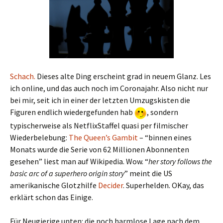
Schach.
Dieses alte Ding erscheint grad in neuem Glanz. Les
ich online, und das auch noch im Coronajahr. Also nicht nur
bei mir, seit ich in einer der letzten Umzugskisten die
Figuren endlich wiedergefunden hab
, sondern
typischerweise als NetflixStaffel quasi per filmischer
Wiederbelebung:
The Queen’s Gambit
– “binnen eines
Monats wurde die Serie von 62 Millionen Abonnenten
gesehen” liest man auf Wikipedia. Wow. “
her story follows the
basic arc of a superhero origin story
” meint die US
amerikanische Glotzhilfe
Decider
. Superhelden. OKay, das
erklärt schon das Einige.
Für Neugierige unten: die noch harmlose Lage nach dem