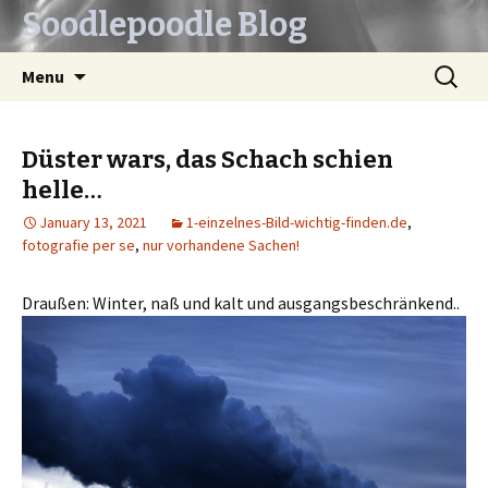
Soodlepoodle Blog
Skip
Search
Menu
to
for:
content
Düster wars, das Schach schien
helle…
January 13, 2021
1-einzelnes-Bild-wichtig-finden.de
,
fotografie per se
,
nur vorhandene Sachen!
Draußen: Winter, naß und kalt und ausgangsbeschränkend..