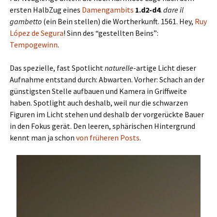
ersten HalbZug eines
Damengambits
1.d2-d4
.
dare il
gambetto
(ein Bein stellen) die Wortherkunft. 1561. Hey,
Ruy
López de Segura
! Sinn des “gestellten Beins”:
Tempogewinn
.
Das spezielle, fast Spotlicht
naturelle
-artige Licht dieser
Aufnahme entstand durch: Abwarten. Vorher: Schach an der
günstigsten Stelle aufbauen und Kamera in Griffweite
haben. Spotlight auch deshalb, weil nur die schwarzen
Figuren im Licht stehen und deshalb der vorgerückte Bauer
in den Fokus gerät. Den leeren, sphärischen Hintergrund
kennt man ja schon
von früheren Posts
.