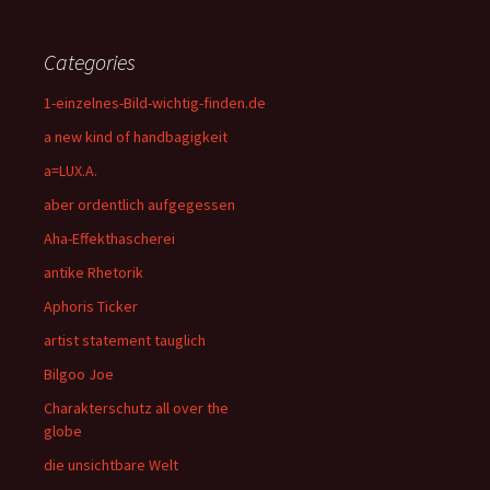
Categories
1-einzelnes-Bild-wichtig-finden.de
a new kind of handbagigkeit
a=LUX.A.
aber ordentlich aufgegessen
Aha-Effekthascherei
antike Rhetorik
Aphoris Ticker
artist statement tauglich
Bilgoo Joe
Charakterschutz all over the
globe
die unsichtbare Welt