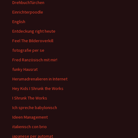
DrehbuchTürchen
Einrichterpoodle
English
Entdeckung right heute
Feel The Bilderoverkill
fotografie per se
Fred Ranzösisch mit mir!
funky Hausrat
Herumadrenalieren in Internet
Hey Kids I Shrunk the Works
I Shrunk The Works
Ich spreche babylonisch
Ideen Management
italienisch con brio
japanese per automat