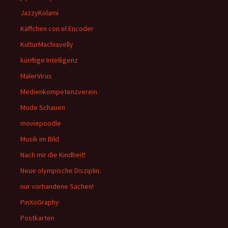
JazzyKolami
Käffchen con el Encoder
KulturMachiavelly
künftige Intelligenz
MalerVirus
Medienkompetenzverein
Mode Schauen
moviepoodle
Musik im Bild
Nach mir die Kindheit!
Neue olympische Disziplin:
nur vorhandene Sachen!
PinXoGraphy
Postkarten