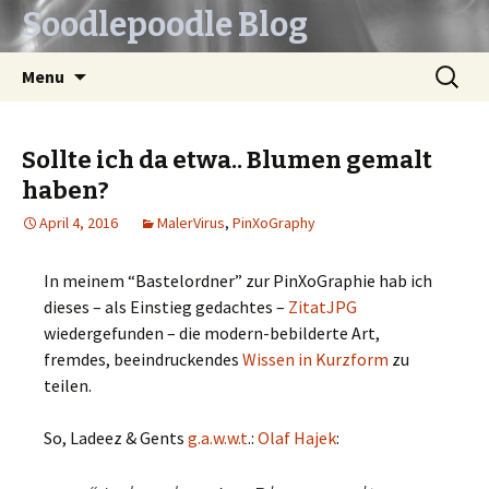
Soodlepoodle Blog
Skip
Search
Menu
to
for:
content
Sollte ich da etwa.. Blumen gemalt
haben?
April 4, 2016
MalerVirus
,
PinXoGraphy
In meinem “Bastelordner” zur PinXoGraphie hab ich
dieses – als Einstieg gedachtes –
ZitatJPG
wiedergefunden – die modern-bebilderte Art,
fremdes, beeindruckendes
Wissen in Kurzform
zu
teilen.
So, Ladeez & Gents
g.a.w.w.t
.:
Olaf Hajek
: