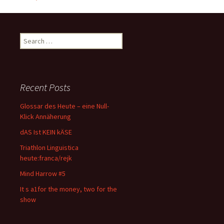
navigation
Search
for:
Recent Posts
Glossar des Heute – eine Null-
Klick Annäherung
dAS Ist KEIN kÄSE
Triathlon Linguistica
heute:franca/rejk
Mind Harrow #5
It s a1for the money, two for the
show