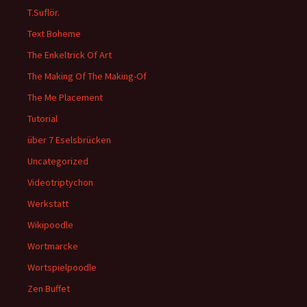
T.Suflör.
Text Boheme
The Enkeltrick Of Art
The Making Of The Making-Of
The Me Placement
Tutorial
über 7 Eselsbrücken
Uncategorized
Videotriptychon
Werkstatt
Wikipoodle
Wortmarcke
Wortspielpoodle
Zen Buffet