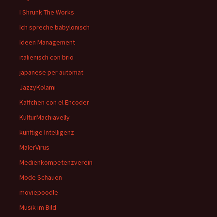
I Shrunk The Works
Ich spreche babylonisch
Ideen Management
italienisch con brio
japanese per automat
JazzyKolami
Käffchen con el Encoder
KulturMachiavelly
künftige Intelligenz
MalerVirus
Medienkompetenzverein
Mode Schauen
moviepoodle
Musik im Bild