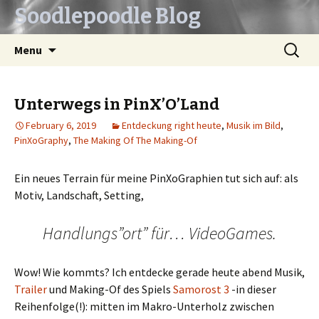
Soodlepoodle Blog
Skip
Search
Menu
to
for:
content
Unterwegs in PinX’O’Land
February 6, 2019
Entdeckung right heute
,
Musik im Bild
,
PinXoGraphy
,
The Making Of The Making-Of
Ein neues Terrain für meine PinXoGraphien tut sich auf: als
Motiv, Landschaft, Setting,
Handlungs”ort” für… VideoGames.
Wow! Wie kommts? Ich entdecke gerade heute abend Musik,
Trailer
und Making-Of des Spiels
Samorost 3
-in dieser
Reihenfolge(!): mitten im Makro-Unterholz zwischen