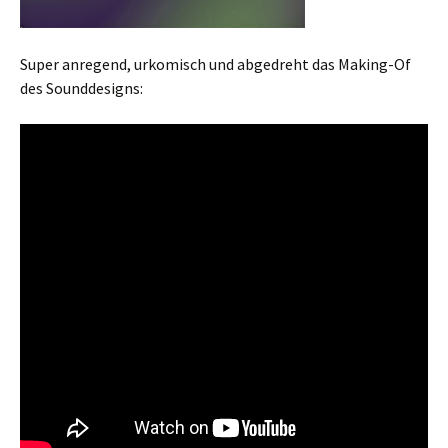
Super anregend, urkomisch und abgedreht das Making-Of
des Sounddesigns: