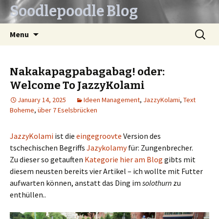
Soodlepoodle Blog
Skip
Search
Menu
to
for:
content
Nakakapagpabagabag! oder:
Welcome To JazzyKolami
January 14, 2025
Ideen Management
,
JazzyKolami
,
Text
Boheme
,
über 7 Eselsbrücken
JazzyKolami
ist die
eingegroovte
Version des
tschechischen Begriffs
Jazykolamy
für: Zungenbrecher.
Zu dieser so getauften
Kategorie hier am Blog
gibts mit
diesem neusten bereits vier Artikel – ich wollte mit Futter
aufwarten können, anstatt das Ding im
solothurn
zu
enthüllen..