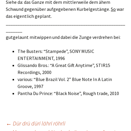
Siehe da: das Ganze mit dem mittlerweile dem ähem
Schwund gegenüber aufgegebenen Kurbelgestänge.
So
war
das eigentlich geplant.
___________________________________________________
_______
gutgelaunt mitwippen und dabei die Zunge verdrehen bei:
The Busters: “Stampede”, SONY MUSIC
ENTERTAINMENT, 1996
Glissando Bros.: “A Great Gift Anytime”, STIR15
Recordings, 2000
various: “Blue Brazil Vol. 2” Blue Note In A Latin
Groove, 1997
Pantha Du Prince: “Black Noise”, Rough trade, 2010
Post
←
Dür drü düri lähri röhrli