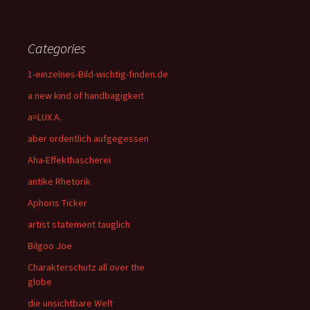
Categories
1-einzelnes-Bild-wichtig-finden.de
a new kind of handbagigkeit
a=LUX.A.
aber ordentlich aufgegessen
Aha-Effekthascherei
antike Rhetorik
Aphoris Ticker
artist statement tauglich
Bilgoo Joe
Charakterschutz all over the
globe
die unsichtbare Welt