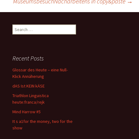
MuseumsbesuchNacharbeitens in copy&paste
→
navigation
Search
for:
Recent Posts
Glossar des Heute – eine Null-
Klick Annäherung
dAS Ist KEIN kÄSE
Triathlon Linguistica
heute:franca/rejk
Mind Harrow #5
It s a1for the money, two for the
show