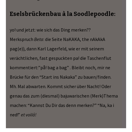
Eselsbrückenbau à la Soodlepoodle:
yo! und jetzt: wie sich das Ding merken??
Merkspruch
Beta
: die Seite NaKAKA, the nAkAkA
pag(e)), dann Karl Lagerfeld, wie er mit seinem
verächtlichen, fast gespuckten pa! die Taschenflut
kommentiert:”på! bag a bag” . Bleibt noch, mir ne
Brücke für den “Start ins Nakaka” zu bauen/finden.
Mh. Mal abwarten. Kommt sicher über Nacht! Oder
genau das zum (diesmal) bajuwarischen (Merk)Thema
machen: “Kannst Du Dir das denn merken?” “Na, ka i
ned!”
et voilá!