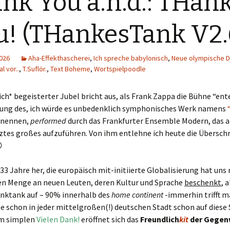
nk You a.n.d.: THan
! (THankesTank V2.
2026
Aha-Effekthascherei
,
Ich spreche babylonisch
,
Neue olympische Di
l vor..
,
T.Suflör.
,
Text Boheme
,
Wortspielpoodle
ich* begeisterter Jubel bricht aus, als Frank Zappa die Bühne “ent
rung des, ich würde es unbedenklich symphonisches Werk namens
nennen,
performed
durch das Frankfurter Ensemble Modern, das 
etztes großes aufzuführen. Von ihm entlehne ich heute die Überschri

 33 Jahre her, die europäisch mit-initiierte Globalisierung hat uns 
n Menge an neuen Leuten, deren Kultur und Sprache
beschenkt
, 
anktank auf – 90% innerhalb des
home continent
-immerhin trifft 
e schon in jeder mittelgroßen(!) deutschen Stadt schon auf diese
em simplen
Vielen Dank!
eröffnet sich das
Freundlich
kit
der Gegen