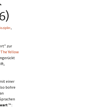
k
6)
sziplin:
,
ert” zur
“The Yellow
angerückt
ft,
mit einer
also bohre
man
 Sprachen
wart
™ :