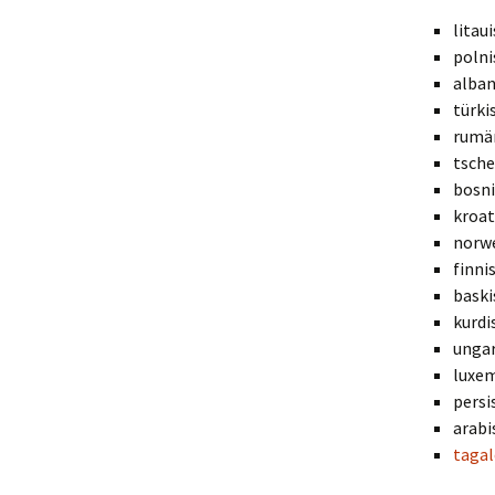
litaui
polni
alban
türki
rumän
tsche
bosni
kroat
norwe
finni
baski
kurdi
unga
luxem
persis
taga