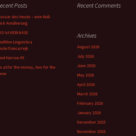
ecent Posts
Recent Comments
lossar des Heute – eine Null-
lick Annäherung
AS Ist KEIN kÄSE
Archives
riathlon Linguistica
August 2026
eute:franca/rejk
July 2026
ind Harrow #5
June 2026
t s a1for the money, two for the
how
May 2026
April 2026
March 2026
February 2026
January 2026
December 2025
November 2025