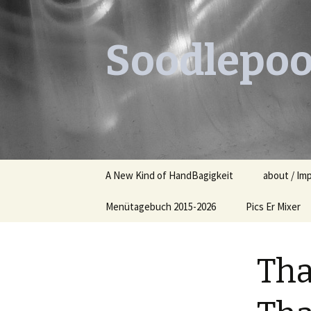
Soodlepoo
Skip
A New Kind of HandBagigkeit
about / Im
to
content
Menütagebuch 2015-2026
Pics Er Mixer
Menütagebuch 2015
Tha
Menütagebuch 2016
Menütagebuch 2017