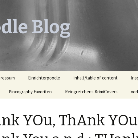
dle Blog
pressum
Einrichterpoodle
Inhalt/table of content
Ins
Pinxography Favoriten
Reingretchens KrimiCovers
Leh
ver
KrimiCover des Monats
Leh
Ill
nk YOu, ThAnk YOu