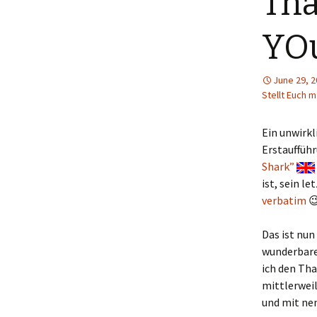
Tha
Menütagebuch 2018
YOu
Menütagebuch 2019
June 29, 
Menütagebuch 2020
Stellt Euch ma
Menütagebuch 2021
Ein unwirkl
Menütagebuch 2022
Erstauffüh
Shark”
Menütagebuch 2023
ist, sein l
verbatim

Menütagebuch 2024
Das ist nun
Menütagebuch 2025
wunderbare
ich den Th
Menütagebuch 2026
mittlerweil
und mit n