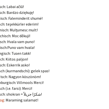
sch: Labai ačiū!
sch: Bardzo dziękuję!
isch: Faleminderit shumë!
sch: teşekkürler ederim!
isch: Mulțumesc mult!
chisch: Moc děkuji!
sch: Hvala vam puno!
isch:Puno vam hvala!
gisch: Tusen takk!
sch: Kiitos paljon!
sch: Eskerrik asko!
sch (kurmandschi): gelek spas!
risch: Nagyon köszönöm!
burgisch: Villmools Merci!
ch (i.e. farsi): Merci!
arabisch: shokran = شكرًا جزيلاً!
log
: Maraming salamat!