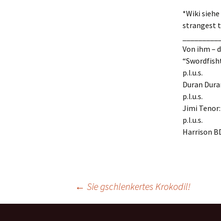
*Wiki siehe
strangest t
_________
Von ihm – d
“Swordfish
p.l.u.s.
Duran Dura
p.l.u.s.
Jimi Tenor:
p.l.u.s.
Harrison B
Post
←
Sie gschlenkertes Krokodil!