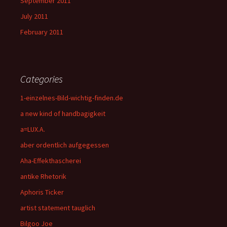
September 2011
July 2011
February 2011
Categories
1-einzelnes-Bild-wichtig-finden.de
a new kind of handbagigkeit
a=LUX.A.
aber ordentlich aufgegessen
Aha-Effekthascherei
antike Rhetorik
Aphoris Ticker
artist statement tauglich
Bilgoo Joe