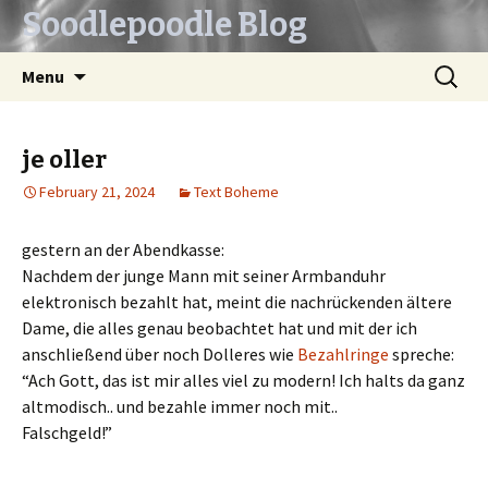
Soodlepoodle Blog
Skip
Search
Menu
to
for:
content
je oller
February 21, 2024
Text Boheme
gestern an der Abendkasse:
Nachdem der junge Mann mit seiner Armbanduhr
elektronisch bezahlt hat, meint die nachrückenden ältere
Dame, die alles genau beobachtet hat und mit der ich
anschließend über noch Dolleres wie
Bezahlringe
spreche:
“Ach Gott, das ist mir alles viel zu modern! Ich halts da ganz
altmodisch.. und bezahle immer noch mit..
Falschgeld!”