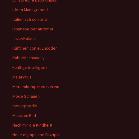
Ich spreche babylonisch
Ideen Management
italienisch con brio
japanese per automat
JazzyKolami
Käffchen con el Encoder
KulturMachiavelly
künftige Intelligenz
MalerVirus
Medienkompetenzverein
Mode Schauen
moviepoodle
Musik im Bild
Nach mir die Kindheit!
Neue olympische Disziplin: