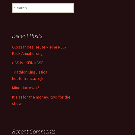
Search
for:
Recent Posts
Glossar des Heute – eine Null-
Klick Annäherung
dAS Ist KEIN kÄSE
Triathlon Linguistica
heute:franca/rejk
Mind Harrow #5
It s a1for the money, two for the
show
Recent Comments