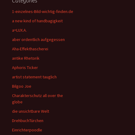
Categories
1-einzelnes-Bild-wichtig-finden.de
a new kind of handbagigkeit
a=LUX.A.
aber ordentlich aufgegessen
Aha-Effekthascherei
antike Rhetorik
Aphoris Ticker
artist statement tauglich
Bilgoo Joe
Charakterschutz all over the
globe
die unsichtbare Welt
DrehbuchTürchen
Einrichterpoodle