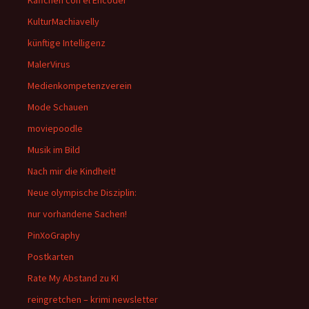
Käffchen con el Encoder
KulturMachiavelly
künftige Intelligenz
MalerVirus
Medienkompetenzverein
Mode Schauen
moviepoodle
Musik im Bild
Nach mir die Kindheit!
Neue olympische Disziplin:
nur vorhandene Sachen!
PinXoGraphy
Postkarten
Rate My Abstand zu KI
reingretchen – krimi newsletter