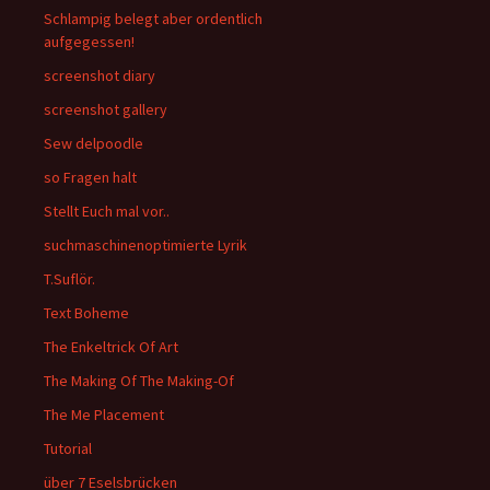
Schlampig belegt aber ordentlich
aufgegessen!
screenshot diary
screenshot gallery
Sew delpoodle
so Fragen halt
Stellt Euch mal vor..
suchmaschinenoptimierte Lyrik
T.Suflör.
Text Boheme
The Enkeltrick Of Art
The Making Of The Making-Of
The Me Placement
Tutorial
über 7 Eselsbrücken