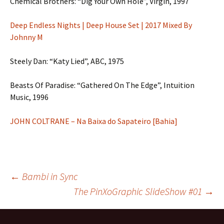
Chemical Brothers: “Dig Your Own Hole”, Virgin, 1997
Deep Endless Nights | Deep House Set | 2017 Mixed By
Johnny M
Steely Dan: “Katy Lied”, ABC, 1975
Beasts Of Paradise: “Gathered On The Edge”, Intuition
Music, 1996
JOHN COLTRANE – Na Baixa do Sapateiro [Bahia]
Post
←
Bambi in Sync
The PinXoGraphic SlideShow #01
→
navigation