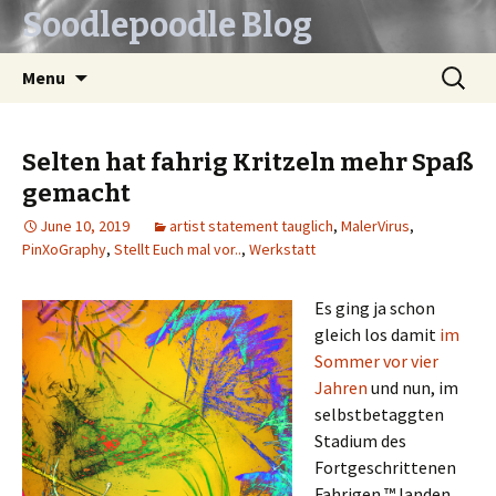
Soodlepoodle Blog
Skip
Search
Menu
to
for:
content
Selten hat fahrig Kritzeln mehr Spaß
gemacht
June 10, 2019
artist statement tauglich
,
MalerVirus
,
PinXoGraphy
,
Stellt Euch mal vor..
,
Werkstatt
Es ging ja schon
gleich los damit
im
Sommer vor vier
Jahren
und nun, im
selbstbetaggten
Stadium des
Fortgeschrittenen
Fahrigen ™ landen