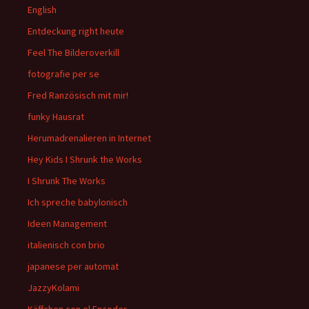
English
Entdeckung right heute
Feel The Bilderoverkill
fotografie per se
Fred Ranzösisch mit mir!
funky Hausrat
Herumadrenalieren in Internet
Hey Kids I Shrunk the Works
I Shrunk The Works
Ich spreche babylonisch
Ideen Management
italienisch con brio
japanese per automat
JazzyKolami