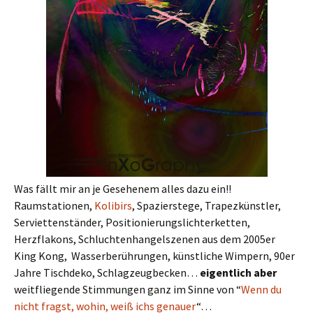
Was fällt mir an je Gesehenem alles dazu ein!!
Raumstationen,
Kolibirs
, Spazierstege, Trapezkünstler,
Serviettenständer, Positionierungslichterketten,
Herzflakons, Schluchtenhangelszenen aus dem 2005er
King Kong, Wasserberührungen, künstliche Wimpern, 90er
Jahre Tischdeko, Schlagzeugbecken…
eigentlich aber
weitfliegende Stimmungen ganz im Sinne von “
Wenn du
nicht fragst, wohin, weiß ichs genauer
“…