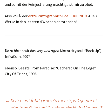
und somit der Feinjustierung mächtig, ist mir zu plöd.
Also voilà: der
erste Pinxographic Slide 1. Juli 2019
. Alle 7
Werke in den letzten 4 Wochen entstanden!
___________________________________________________
__________________
Dazu hören wir das
very well aged
Motorcitysoul “Back Up”,
InfraCom, 2007
ebenso: Beasts From Paradise: “Gathered On The Edge”,
City Of Tribes, 1996
Post
←
Selten hat fahrig Kritzeln mehr Spaß gemacht
Montage Feler und Geschmacks VerIrr Uungen @