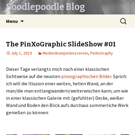
Soodlepoodle Blog
Skip
Search
Menu
to
for:
content
The PinXoGraphic SlideShow #01
July 1, 2019
Medienkompetenzverein
,
PinXoGraphy
Dieser Tage verlangts mich nach einer klassischen
Sichtweise auf die neusten
pinxographischen Bilder
. Sprich:
ich will die Illusion einer weiten, hellen Wand, an der
man/die man entlangwandern/weiterwischen kann, um wie
in einer klassischen Galerie mit (gefühlter) Decke, weißer
Wand und Boden den Blick aufs durchaus sommerliche Werk
genießen zu können: