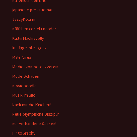
italienisch con brio
japanese per automat
JazzyKolami
Käffchen con el Encoder
KulturMachiavelly
künftige Intelligenz
MalerVirus
Medienkompetenzverein
Mode Schauen
moviepoodle
Musik im Bild
Nach mir die Kindheit!
Neue olympische Disziplin:
nur vorhandene Sachen!
PinXoGraphy