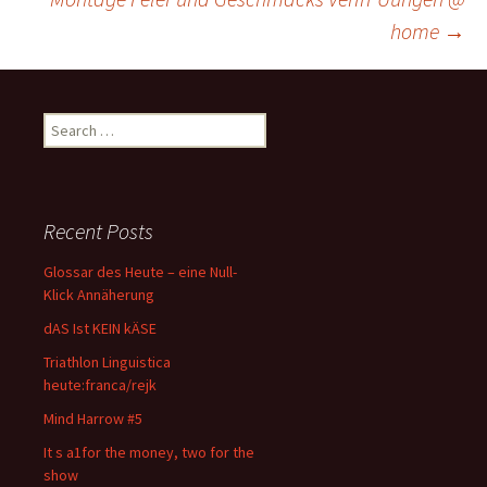
home
→
navigation
Search
for:
Recent Posts
Glossar des Heute – eine Null-
Klick Annäherung
dAS Ist KEIN kÄSE
Triathlon Linguistica
heute:franca/rejk
Mind Harrow #5
It s a1for the money, two for the
show