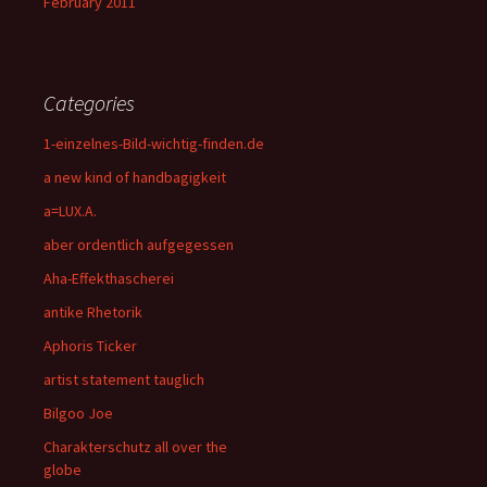
February 2011
Categories
1-einzelnes-Bild-wichtig-finden.de
a new kind of handbagigkeit
a=LUX.A.
aber ordentlich aufgegessen
Aha-Effekthascherei
antike Rhetorik
Aphoris Ticker
artist statement tauglich
Bilgoo Joe
Charakterschutz all over the
globe