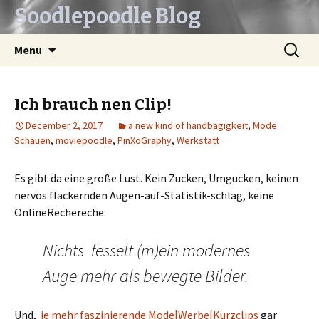
Soodlepoodle Blog
Skip
Search
Menu
to
for:
content
Ich brauch nen Clip!
December 2, 2017
a new kind of handbagigkeit
,
Mode
Schauen
,
moviepoodle
,
PinXoGraphy
,
Werkstatt
Es gibt da eine große Lust. Kein Zucken, Umgucken, keinen
nervös flackernden Augen-auf-Statistik-schlag, keine
OnlineRechereche:
Nichts fesselt (m)ein modernes
Auge mehr als bewegte Bilder.
Und,
je mehr faszinierende Mode|Werbe|Kurzclips
gar