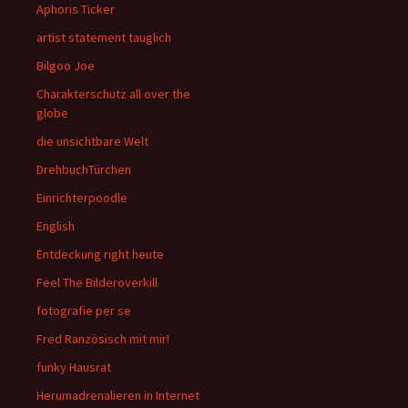
Aphoris Ticker
artist statement tauglich
Bilgoo Joe
Charakterschutz all over the
globe
die unsichtbare Welt
DrehbuchTürchen
Einrichterpoodle
English
Entdeckung right heute
Feel The Bilderoverkill
fotografie per se
Fred Ranzösisch mit mir!
funky Hausrat
Herumadrenalieren in Internet