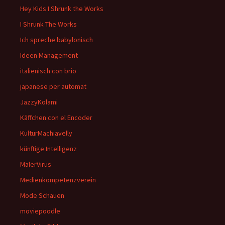
Hey Kids I Shrunk the Works
I Shrunk The Works
Ich spreche babylonisch
Ideen Management
italienisch con brio
japanese per automat
JazzyKolami
Käffchen con el Encoder
KulturMachiavelly
künftige Intelligenz
MalerVirus
Medienkompetenzverein
Mode Schauen
moviepoodle