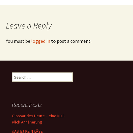
navigation
Leave a Reply
You must be
logged in
to post a comment.
Search
for:
Recent Posts
Glossar des Heute – eine Null-
Klick Annäherung
dAS Ist KEIN kÄSE