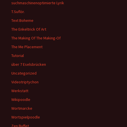
suchmaschinenoptimierte Lyrik
T.Suflör.
Text Boheme
The Enkeltrick Of Art
The Making Of The Making-Of
The Me Placement
Tutorial
über 7 Eselsbrücken
Uncategorized
Videotriptychon
Werkstatt
Wikipoodle
Wortmarcke
Wortspielpoodle
Zen Buffet