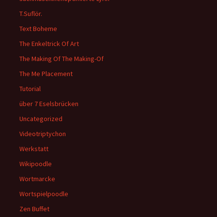
T.Suflör.
Text Boheme
The Enkeltrick Of Art
The Making Of The Making-Of
The Me Placement
Tutorial
über 7 Eselsbrücken
Uncategorized
Videotriptychon
Werkstatt
Wikipoodle
Wortmarcke
Wortspielpoodle
Zen Buffet