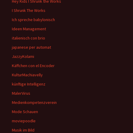
Hey Kids I Shrunk the Works
I Shrunk The Works
Ich spreche babylonisch
Ideen Management
italienisch con brio
japanese per automat
JazzyKolami
Käffchen con el Encoder
KulturMachiavelly
künftige Intelligenz
MalerVirus
Medienkompetenzverein
Mode Schauen
moviepoodle
Musik im Bild