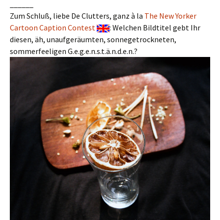
______
Zum Schluß, liebe De Clutters, ganz à la
The New Yorker
Cartoon Caption Contest
: Welchen Bildtitel gebt Ihr
diesen, äh, unaufgeräumten, sonnegetrockneten,
sommerfeeligen G.e.g.e.n.s.t.ä.n.d.e.n.?