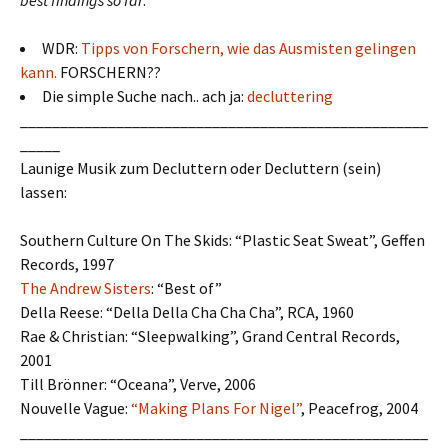
best findings so far
:
WDR:
Tipps von Forschern, wie das Ausmisten gelingen
kann.
FORSCHERN??
Die simple Suche nach.. ach ja:
decluttering
___________________________________________________
_____
Launige Musik zum Decluttern oder Decluttern (sein)
lassen:
Southern Culture On The Skids: “Plastic Seat Sweat”, Geffen
Records, 1997
The Andrew Sisters
: “Best of”
Della Reese: “Della Della Cha Cha Cha”, RCA, 1960
Rae & Christian: “Sleepwalking”, Grand Central Records,
2001
Till Brönner: “Oceana”, Verve, 2006
Nouvelle Vague:
“Making Plans For Nigel”
, Peacefrog, 2004
___________________________________________________