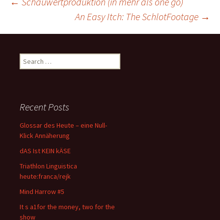
Post
←
Schauwertproduktion (in mehr als one go)
An Easy Itch: The SchlotFootage
→
navigation
Search
for:
Recent Posts
Glossar des Heute – eine Null-
Klick Annäherung
dAS Ist KEIN kÄSE
Triathlon Linguistica
heute:franca/rejk
Mind Harrow #5
It s a1for the money, two for the
show