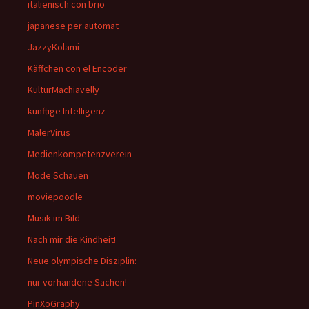
italienisch con brio
japanese per automat
JazzyKolami
Käffchen con el Encoder
KulturMachiavelly
künftige Intelligenz
MalerVirus
Medienkompetenzverein
Mode Schauen
moviepoodle
Musik im Bild
Nach mir die Kindheit!
Neue olympische Disziplin:
nur vorhandene Sachen!
PinXoGraphy