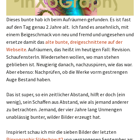
Dieses bunte hab ich beim Aufräumen gefunden. Es ist fast
auf den Tag genau 2 Jahre alt. Ich fand es ansehnlich, mit
einem Beigeschmack von neu und fremd und ungesehen und
ersetze damit das
alte bunte, dreigeschnittene auf der
Webseite
. Aufräumen, das heißt im heutigen Fall: Revision.
Schaufensterln. Wiedersehen wollen, wo man stehen
geblieben ist. Neugierig danach, nachzuspüren, wie das war.
Aber ebenso: Nachprüfen, ob die Werke vorm gestrengen
Auge Bestand haben.
Das ist super, so ein zeitlicher Abstand, hilft er doch (ein
wenig), sein Schaffen aus Abstand, wie als jemand anderer
zu betrachten. Jemand, der vier Jahre lang Unmengen
unablässig bunter, wilder Bilder erzeugt hat.
Inspiriert schau ich mir die sieben Bilder der letzten
Pinxographic Slideshow #2
von vergangenen September an: