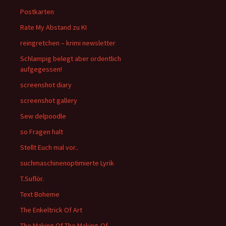
Postkarten
Rate My Abstand zu KI
reingretchen – krimi newsletter
Schlampig belegt aber ordentlich
aufgegessen!
screenshot diary
screenshot gallery
Sew delpoodle
so Fragen halt
Stellt Euch mal vor..
suchmaschinenoptimierte Lyrik
T.Suflör.
Text Boheme
The Enkeltrick Of Art
The Making Of The Making-Of