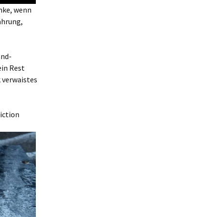
nke, wenn
ahrung,
and-
ein Rest
k verwaistes
iction