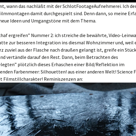
nt, wann das nachläßt mit der SchlotFootageAufnehmerei. Ich de
 Filmmontagen damit durchgespielt sind. Denn dann, so meine Erf
neue Ideen und Umgangstöne mit dem Thema.
chaf ergreifen” Nummer 2: ich streiche die bewährte, Video-Leinw
atte zur besseren Integration ins diesmal Wohnzimmer und, weil 
z zuviel aus der Flasche nach draußen gelangt ist, greife ein Stüc
und vertändle darauf den Rest. Dann, beim Betrachten des
egten” plötzlich dieses Erhaschen einer Bild/Reflektion im
enden Farbenmeer: Silhouetten! aus einer anderen Welt! Science F
t Filmstillcharakter! Reminiszenzen an: