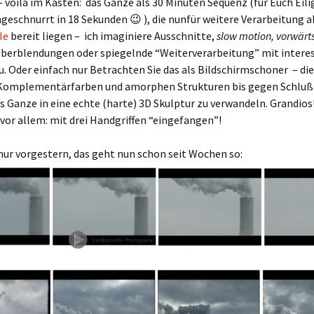
– voilà im Kasten: das Ganze als 30 Minuten Sequenz (für Euch Eili
eschnurrt in 18 Sekunden 😉 ), die nunfür weitere Verarbeitung a
le
bereit liegen – ich imaginiere Ausschnitte,
slow motion, vorwärt
Überblendungen oder spiegelnde “Weiterverarbeitung” mit intere
. Oder einfach nur Betrachten Sie das als Bildschirmschoner – di
Komplementärfarben und amorphen Strukturen bis gegen Schluß
s Ganze in eine echte (harte) 3D Skulptur zu verwandeln. Grandios
vor allem: mit drei Handgriffen “eingefangen”!
nur vorgestern, das geht nun schon seit Wochen so: