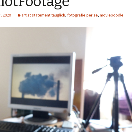
lotFootage
, 2020
artist statement tauglich
,
fotografie per se
,
moviepoodle