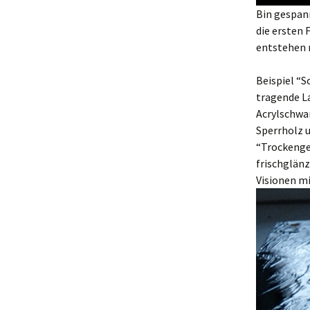
Bin gespan
die ersten
entstehen 
Beispiel “S
tragende L
Acrylschwar
Sperrholz 
“Trockengel
frischglänz
Visionen mi