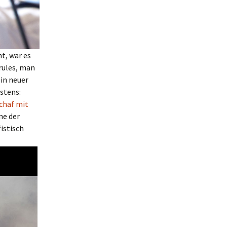
t, war es
rules, man
ein neuer
stens:
chaf mit
ne der
istisch