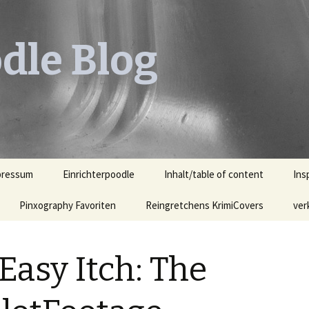
dle Blog
pressum
Einrichterpoodle
Inhalt/table of content
Ins
Pinxography Favoriten
Reingretchens KrimiCovers
Leh
ver
KrimiCover des Monats
Leh
Ill
Easy Itch: The