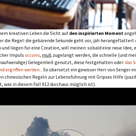
nem kreativen Leben die Sicht auf
den inspirierten Moment
angeh
 die Regel: die gebärende Sekunde geht vor, jäh herangeflattert 
 und liegen für eine Creation, will meinen: sobald eine neue Idee, 
scher Impuls
occures
,
muß
zugelangt werden, die schnelle (und mei
unaufwendige) Gelegenheit genutzt, diese festgehalten oder:
das S
nd ergriffen werden..
. So übersetzt ein gewisser Herr von Senger ei
 chinesischen Regeln zur Lebensführung mit Gripses Hilfe (pazif
, was in diesem Fall #12 durchaus möglich ist).