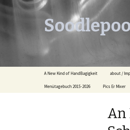
Soodlepoo
Skip
A New Kind of HandBagigkeit
about / Im
to
content
Menütagebuch 2015-2026
Pics Er Mixer
Menütagebuch 2015
An 
Menütagebuch 2016
Menütagebuch 2017