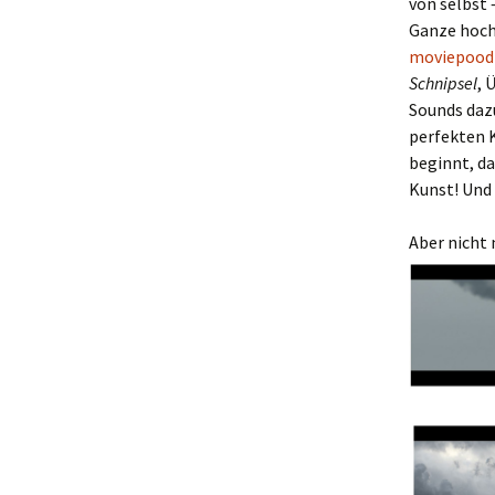
von selbst 
Ganze hochg
moviepood
Schnipsel
, 
Sounds dazu
perfekten 
beginnt, da
Kunst! Und 
Aber nicht 