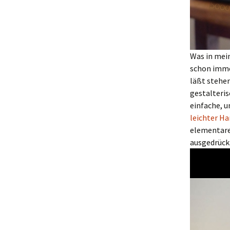
Was in mei
schon immer
läßt stehen
gestalteri
einfache, 
leichter Ha
elementaren
ausgedrückt