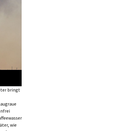
ter bringt
laugraue
nfrei
affeewasser
ter, wie