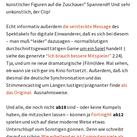
künstlicher Figuren auf die Zuschauer.” Spannend!! Und: sehr
unkünstlich, der Clip!
Echt informativ außerdem
die versteckte Message
des
Spektakels für digitale Einwanderer, daß es sich bei diesem
– man muß “leider” dazusagen – normalblutigen
durchschnittsgewalttätigen Game
um ein Spiel
handelt (
siehe das genervte
“Ich brauch bessere Mitspieler”
2:24).
Tja, und um ne neue dramaturgische (Film)Idee. Mal sehen,
ob
wann sie sich
gar
ins Kino fortsetzt.. Außerdem, daß ich
diesmal die deutsche Synchronisation und das
Stimmencasting um Längen lustiger/prägnanter finde
als
das Original
. Ausnahmsweise.
Und alle, die noch nicht
ab18
sind – oder keine Kumpels
haben, die mitzocken lassen – können ja
Fortnight
ab12
spielen und sich auf diese moderne Weise etwas
Unterschlupf vom Sonstigen gönnen.. Denn wie schreibt
dasnuf so schön:
Wie erhellend es ist Computerspiele als