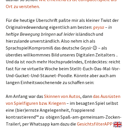
Ort zu verstehen
.
Für die heutige Überschrift paßte mir als kleiner Twist der
Originalredewendung eigentlich am besten:
geysa
–
in
heftige Bewegung bringen
auf
leider
isländisch und
hierzulande unverständlich. Also nehm ich als
SprachspielKompromiß das deutsche
Geysir
😉 – als
überdies willkommnes Bild unseres Digitalen Zeitalters ..
Und da ist noch mehr Hochsprudelndes, Entdecktes: reicht
fast für ne virtuelle Woche beim Stellt-Euch-Das-Mal-Vor-
Und-Gucket-Und-Staunet-Poodle. Könnte aber auch am
langen Einheitswochenende zu schaffen sein:
Am Anfang war das
Skinnen von Autos
, dann
das Ausrüsten
von Spielfiguren bzw. Kriegern
– im besagten Spiel selbst
eine (bier)ernste Angelegenheit, frappierend
kontrastierend™ zu obigen Spaß-am-gemeinsam-Zocken-
Trailer!, per Whatsapp kam dazu die
GesichtsfilterAPP
.