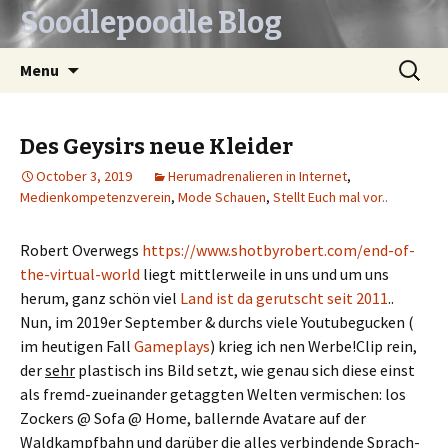
Soodlepoodle Blog
Skip
Search
Menu
to
for:
content
Des Geysirs neue Kleider
October 3, 2019
Herumadrenalieren in Internet
,
Medienkompetenzverein
,
Mode Schauen
,
Stellt Euch mal vor..
Robert Overwegs
https://www.shotbyrobert.com/end-of-
the-virtual-world
liegt mittlerweile in uns und um uns
herum, ganz schön viel
Land ist da gerutscht seit 2011
..
Nun, im 2019er September & durchs viele Youtubegucken (
im heutigen Fall
Gameplays
) krieg ich nen Werbe!Clip rein,
der
sehr
plastisch ins Bild setzt, wie genau sich diese einst
als fremd-zueinander getaggten Welten vermischen: los
Zockers @ Sofa @ Home, ballernde Avatare auf der
Waldkampfbahn und darüber die alles verbindende Sprach-