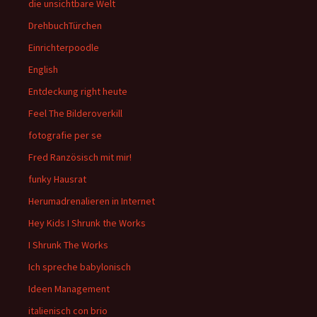
die unsichtbare Welt
DrehbuchTürchen
Einrichterpoodle
English
Entdeckung right heute
Feel The Bilderoverkill
fotografie per se
Fred Ranzösisch mit mir!
funky Hausrat
Herumadrenalieren in Internet
Hey Kids I Shrunk the Works
I Shrunk The Works
Ich spreche babylonisch
Ideen Management
italienisch con brio