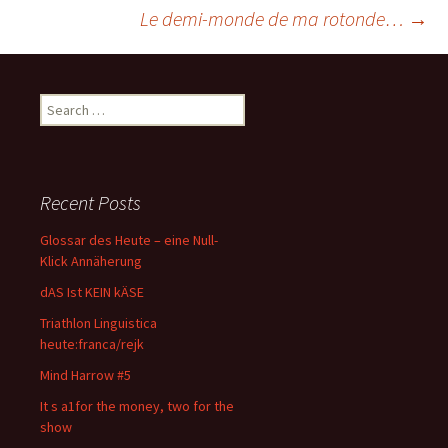
Post
Le demi-monde de ma rotonde…
→
navigation
Search
for:
Recent Posts
Glossar des Heute – eine Null-
Klick Annäherung
dAS Ist KEIN kÄSE
Triathlon Linguistica
heute:franca/rejk
Mind Harrow #5
It s a1for the money, two for the
show