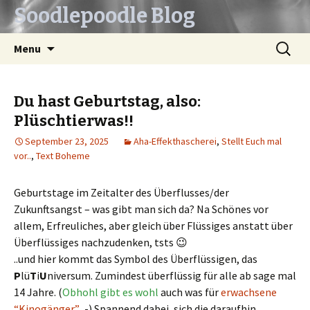
Soodlepoodle Blog
Skip
Search
Menu
to
for:
content
Du hast Geburtstag, also:
Plüschtierwas!!
September 23, 2025
Aha-Effekthascherei
,
Stellt Euch mal
vor..
,
Text Boheme
Geburtstage im Zeitalter des Überflusses/der
Zukunftsangst – was gibt man sich da? Na Schönes vor
allem, Erfreuliches, aber gleich über Flüssiges anstatt über
Überflüssiges nachzudenken, tsts 😉
..und hier kommt das Symbol des Überflüssigen, das
P
lü
T
i
U
niversum. Zumindest überflüssig für alle ab sage mal
14 Jahre. (
Obhohl gibt es wohl
auch was für
erwachsene
“Kinogänger”
,-) Spannend dabei, sich die daraufhin