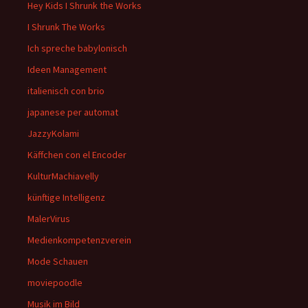
Hey Kids I Shrunk the Works
I Shrunk The Works
Ich spreche babylonisch
Ideen Management
italienisch con brio
japanese per automat
JazzyKolami
Käffchen con el Encoder
KulturMachiavelly
künftige Intelligenz
MalerVirus
Medienkompetenzverein
Mode Schauen
moviepoodle
Musik im Bild