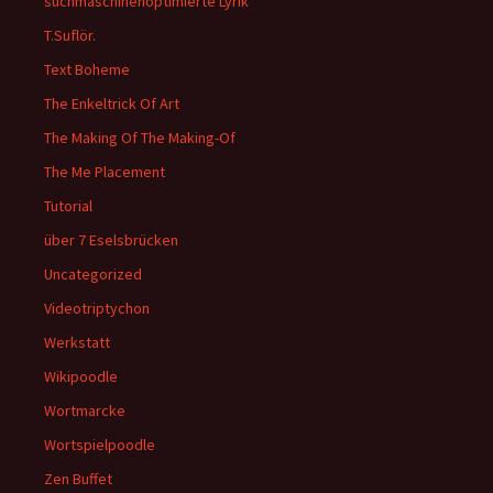
suchmaschinenoptimierte Lyrik
T.Suflör.
Text Boheme
The Enkeltrick Of Art
The Making Of The Making-Of
The Me Placement
Tutorial
über 7 Eselsbrücken
Uncategorized
Videotriptychon
Werkstatt
Wikipoodle
Wortmarcke
Wortspielpoodle
Zen Buffet