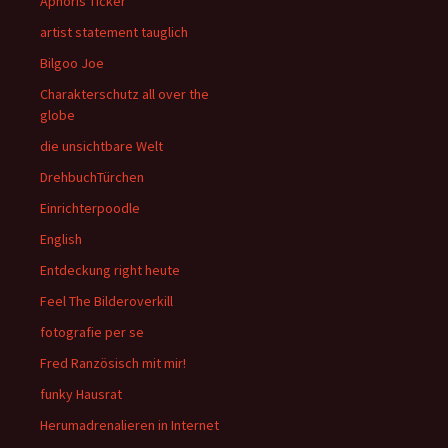
Aphoris Ticker
artist statement tauglich
Bilgoo Joe
Charakterschutz all over the
globe
die unsichtbare Welt
DrehbuchTürchen
Einrichterpoodle
English
Entdeckung right heute
Feel The Bilderoverkill
fotografie per se
Fred Ranzösisch mit mir!
funky Hausrat
Herumadrenalieren in Internet