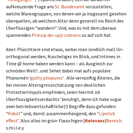
aufkreuzende Frage ans
St. Bundesamt
vorzustellen,
welche Warengruppen, von denen wir ja insgesamt gesehen
überquellen, ab welchem Alter denn generell ins Reich des
Überflüssigen “wandern”. Und, was es mit dem überaus
spannenden
Prinzip der
ugly cuteness
so auf sich hat.
Aber: Plüschtiere sind etwas, wobei man (endlich mal) Un-
orthogonal werden, Kuscheliges im Blick, und Intimes in
Time @ home haben werden kann – als Ausgleich zur
schnöden Welt! ..und: Sehet dabei mal aufs popüläre
Phänomén ‘
guilty pleasures
‘ . Alle vernünftig Älteren, die
bei meiner Altersgrenzschätzung nen deutlichen
ProtestierImpuls empfinden, seien hiermit ob
Überflüssigkeitsverdachts’ beruhigt, denn ich habe sogar
zwei betriebswirtschaftliche(!) Begriffe dazu gefunden:
“
Kidult
” und, damit zusammenhängend, den
“Lipstick
effect”
. Also alles im grün-flauschigen
[Relevanz]
Bereich
.
s.m.i.l.e.y.