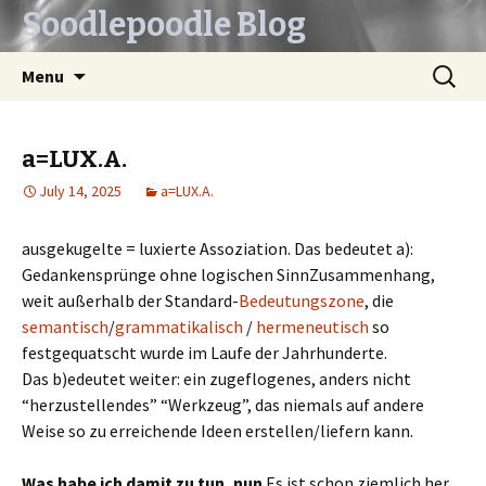
Soodlepoodle Blog
Skip
Search
Menu
to
for:
content
a=LUX.A.
July 14, 2025
a=LUX.A.
ausgekugelte = luxierte Assoziation. Das bedeutet a):
Gedankensprünge ohne logischen SinnZusammenhang,
weit außerhalb der Standard-
Bedeutungszone
, die
semantisch
/
grammatikalisch
/
hermeneutisch
so
festgequatscht wurde im Laufe der Jahrhunderte.
Das b)edeutet weiter: ein zugeflogenes, anders nicht
“herzustellendes” “Werkzeug”, das niemals auf andere
Weise so zu erreichende Ideen erstellen/liefern kann.
Was habe ich damit zu tun, nun
Es ist schon ziemlich her,