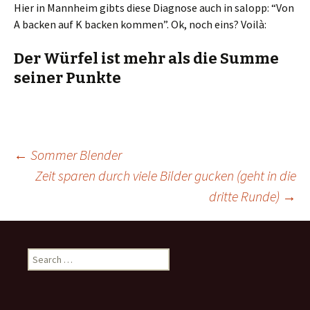
Hier in Mannheim gibts diese Diagnose auch in salopp: “Von
A backen auf K backen kommen”. Ok, noch eins? Voilà:
Der Würfel ist mehr als die Summe
seiner Punkte
Post
←
Sommer Blender
Zeit sparen durch viele Bilder gucken (geht in die
dritte Runde)
→
navigation
Search
for: