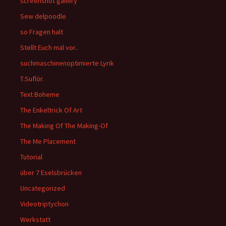
screenshot gallery
Sew delpoodle
so Fragen halt
Stellt Euch mal vor..
suchmaschinenoptimierte Lyrik
T.Suflör.
Text Boheme
The Enkeltrick Of Art
The Making Of The Making-Of
The Me Placement
Tutorial
über 7 Eselsbrücken
Uncategorized
Videotriptychon
Werkstatt