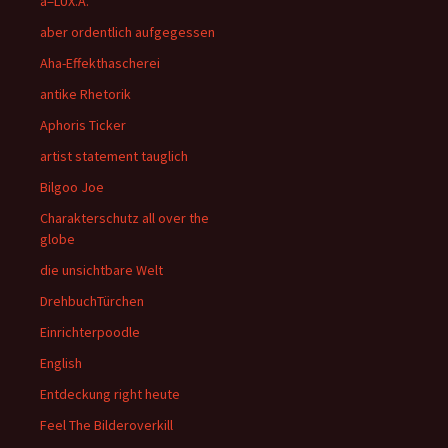
a=LUX.A.
aber ordentlich aufgegessen
Aha-Effekthascherei
antike Rhetorik
Aphoris Ticker
artist statement tauglich
Bilgoo Joe
Charakterschutz all over the
globe
die unsichtbare Welt
DrehbuchTürchen
Einrichterpoodle
English
Entdeckung right heute
Feel The Bilderoverkill