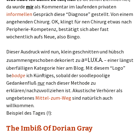
da wurde
mir
als Kommentar im laufenden privaten
informellen
Gespräch diese “Diagnose” gestellt. Von einem
angehenden Chirurg. OK, klingt für nen Chirurg etwas nach
Peripherie-Kompetenz, bestätigt sich aber fast
wöchentlich aufs Neue, also Bingo.
Dieser Ausdruck wird nun, klein geschnitten und hübsch
a=LUX.A.
zusammengeschoben dekoriert zu
– einer längst
überfälligen Kategorie hier am Blog. Mit diesem “Logo”
be
badge
ich Künftiges, sobald der soodlepoolige
Gedankenfluß
nur
nach dieser Methode zu
erklären/nachzuvollziehen ist. Akustische Verhörer als
ungebetenes
Mittel-zum-Weg
sind natürlich auch
willkommen.
Beispiel des Tages (!):
The Imbiß Of Dorian Gray