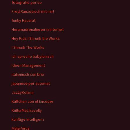
fotografie per se
Fred Ranzösisch mit mir!
funky Hausrat
Herumadrenalieren in Internet
Hey Kids I Shrunk the Works
I Shrunk The Works
Ich spreche babylonisch
Ideen Management
italienisch con brio
japanese per automat
JazzyKolami
Käffchen con el Encoder
KulturMachiavelly
künftige Intelligenz
MalerVirus